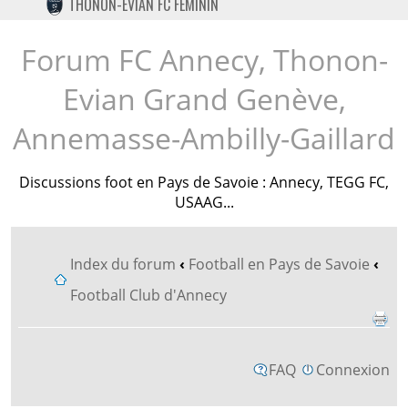
THONON-EVIAN FC FÉMININ
TWITTER
INSTAGRAM
Forum FC Annecy, Thonon-
Evian Grand Genève,
Annemasse-Ambilly-Gaillard
Discussions foot en Pays de Savoie : Annecy, TEGG FC,
USAAG...
Index du forum
‹
Football en Pays de Savoie
‹
Football Club d'Annecy
FAQ
Connexion