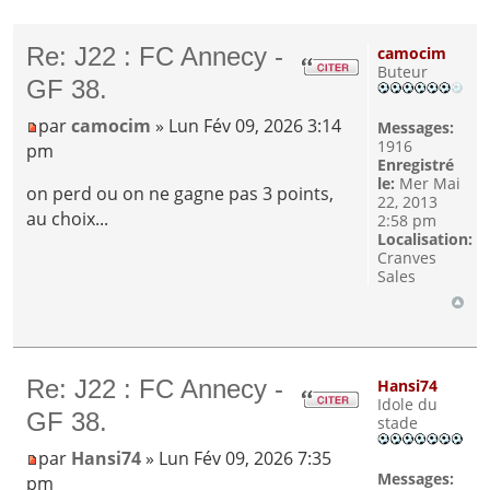
Re: J22 : FC Annecy -
camocim
Buteur
GF 38.
par
camocim
» Lun Fév 09, 2026 3:14
Messages:
1916
pm
Enregistré
le:
Mer Mai
on perd ou on ne gagne pas 3 points,
22, 2013
au choix...
2:58 pm
Localisation:
Cranves
Sales
Re: J22 : FC Annecy -
Hansi74
Idole du
GF 38.
stade
par
Hansi74
» Lun Fév 09, 2026 7:35
Messages:
pm