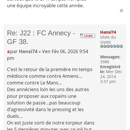
une équipe incroyable cette année.
Re: J22 : FC Annecy -
Hansi74
Idole du
GF 38.
stade
par
Hansi74
» Ven Fév 06, 2026 9:54
Messages:
pm
3986
Enregistré
C’est le retour de la première mi temps
le:
Mer Déc
médiocre comme contre Amiens…
24, 2014
3:37 pm
comme contre Le Mans…
Des annéciens loin les uns des autres
pour proposer aux copains une
solution de passe…pas beaucoup
d’agressivité dans le pressing et les
duels…
On est juste sorti de notre torpeur dans
les 5 dernières minutes avec ce joli but