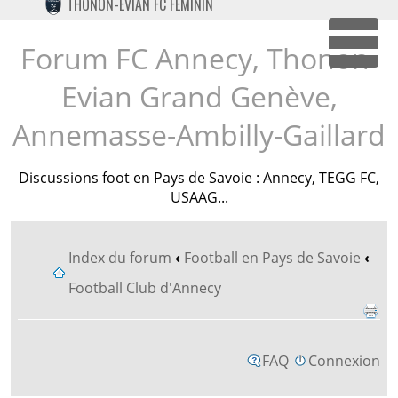
THONON-EVIAN FC FÉMININ
TWITTER
INSTAGRAM
Forum FC Annecy, Thonon-
Dépl
Evian Grand Genève,
Annemasse-Ambilly-Gaillard
Discussions foot en Pays de Savoie : Annecy, TEGG FC,
USAAG...
Index du forum
‹
Football en Pays de Savoie
‹
Football Club d'Annecy
FAQ
Connexion