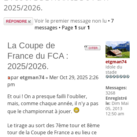
2025/2026.
Répondre
Voir le premier message non lu
• 7
messages • Page
1
sur
1
La Coupe de
France du FCA :
etgman74
2025/2026.
Idole du
stade
par
etgman74
» Mer Oct 29, 2025 2:26
pm
Messages:
3268
Et oui ! On a presque failli l'oublier,
Enregistré
mais, comme chaque année, il n'y a pas
le:
Dim Mai
05, 2013
que le championnat à jouer.
12:50 am
Le tirage au sort des 7ème tour et 8ème
tour de la Coupe de France a eu lieu ce