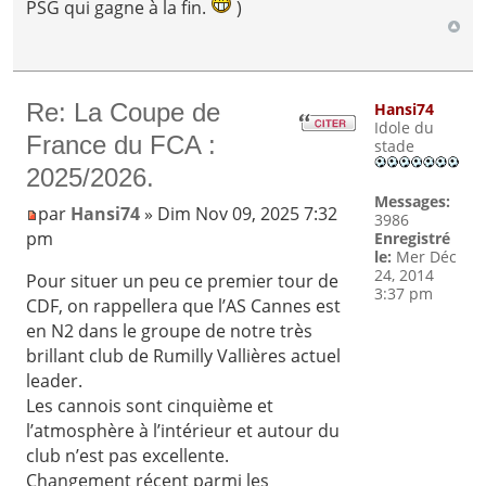
PSG qui gagne à la fin.
)
Re: La Coupe de
Hansi74
Idole du
France du FCA :
stade
2025/2026.
Messages:
par
Hansi74
» Dim Nov 09, 2025 7:32
3986
pm
Enregistré
le:
Mer Déc
24, 2014
Pour situer un peu ce premier tour de
3:37 pm
CDF, on rappellera que l’AS Cannes est
en N2 dans le groupe de notre très
brillant club de Rumilly Vallières actuel
leader.
Les cannois sont cinquième et
l’atmosphère à l’intérieur et autour du
club n’est pas excellente.
Changement récent parmi les