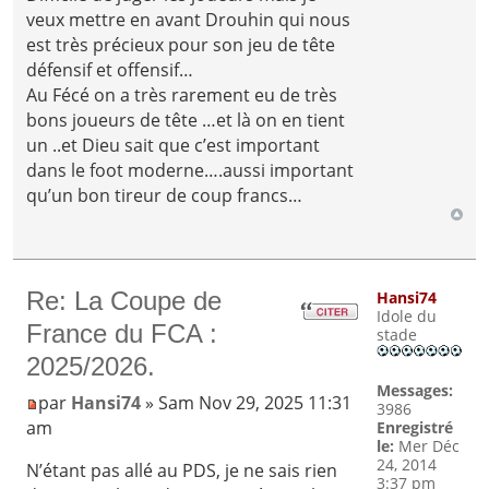
veux mettre en avant Drouhin qui nous
est très précieux pour son jeu de tête
défensif et offensif…
Au Fécé on a très rarement eu de très
bons joueurs de tête …et là on en tient
un ..et Dieu sait que c’est important
dans le foot moderne….aussi important
qu’un bon tireur de coup francs…
Re: La Coupe de
Hansi74
Idole du
France du FCA :
stade
2025/2026.
Messages:
par
Hansi74
» Sam Nov 29, 2025 11:31
3986
am
Enregistré
le:
Mer Déc
24, 2014
N’étant pas allé au PDS, je ne sais rien
3:37 pm