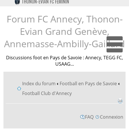
THONON-EVIAN FC FÉMININ
TWITTER
INSTAGRAM
Forum FC Annecy, Thonon-
Evian Grand Genève,
Annemasse-Ambilly-Gaillard
Dépl
Discussions foot en Pays de Savoie : Annecy, TEGG FC,
USAAG...
Index du forum
‹
Football en Pays de Savoie
‹
Football Club d'Annecy
FAQ
Connexion