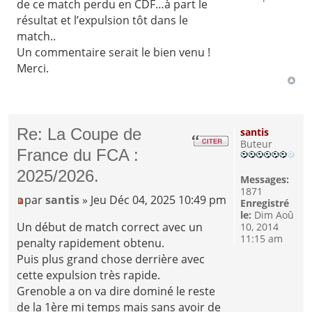
de ce match perdu en CDF…à part le
résultat et l’expulsion tôt dans le
match..
Un commentaire serait le bien venu !
Merci.
Re: La Coupe de
santis
Buteur
France du FCA :
2025/2026.
Messages:
1871
par
santis
» Jeu Déc 04, 2025 10:49 pm
Enregistré
le:
Dim Aoû
Un début de match correct avec un
10, 2014
11:15 am
penalty rapidement obtenu.
Puis plus grand chose derrière avec
cette expulsion très rapide.
Grenoble a on va dire dominé le reste
de la 1ère mi temps mais sans avoir de