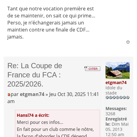
Tant que notre vocation première est
de se maintenir, on sait ce qui prime…
Perso, je n’échangerais jamais un
maintien contre une finale de CDF…
jamais.
Re: La Coupe de
France du FCA :
etgman74
2025/2026.
Idole du
stade
par
etgman74
» Jeu Oct 30, 2025 11:41
am
Messages:
3268
Hansi74 a écrit:
Enregistré
Merci pour ces infos…
le:
Dim Mai
En fait pour un club comme le nôtre,
05, 2013
12:50 am
la façon d’aborder la CDF dépend