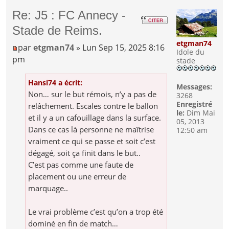
Re: J5 : FC Annecy -
Stade de Reims.
etgman74
par
etgman74
» Lun Sep 15, 2025 8:16
Idole du
pm
stade
Hansi74 a écrit:
Messages:
Non… sur le but rémois, n’y a pas de
3268
Enregistré
relâchement. Escales contre le ballon
le:
Dim Mai
et il y a un cafouillage dans la surface.
05, 2013
Dans ce cas là personne ne maîtrise
12:50 am
vraiment ce qui se passe et soit c’est
dégagé, soit ça finit dans le but..
C’est pas comme une faute de
placement ou une erreur de
marquage..
Le vrai problème c’est qu’on a trop été
dominé en fin de match…