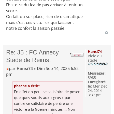
l’histoire du fca de pas arriver à tenir un
score.
On fait du sur place, rien de dramatique
mais c’est ces victoires qui faisaient
notre confort la saison passée
Re: J5 : FC Annecy -
Hansi74
Idole du
Stade de Reims.
stade
par
Hansi74
» Dim Sep 14, 2025 6:52
Messages:
pm
3985
Enregistré
pbeche a écrit:
le:
Mer Déc
24, 2014
En effet on peut se satisfaire de poser
3:37 pm
quelques soucis aux « gros » par
contre se satisfaire de perdre une
victoire à la 96eme minutes…. Non