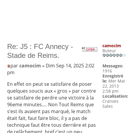
Re: J5 : FC Annecy -
camocim
Buteur
Stade de Reims.
par
camocim
» Dim Sep 14, 2025 2:02
Messages:
1916
pm
Enregistré
le:
Mer Mai
En effet on peut se satisfaire de poser
22, 2013
quelques soucis aux « gros » par contre
2:58 pm
Localisation:
se satisfaire de perdre une victoire à la
Cranves
96eme minutes…. Non Tout Reims que
Sales
s’est ils avaient pas marqué, le match
était fait, faut faire bloc, il y a pas de
technique faut être tous derrière et pas
de relâchement, bref c’est un peu