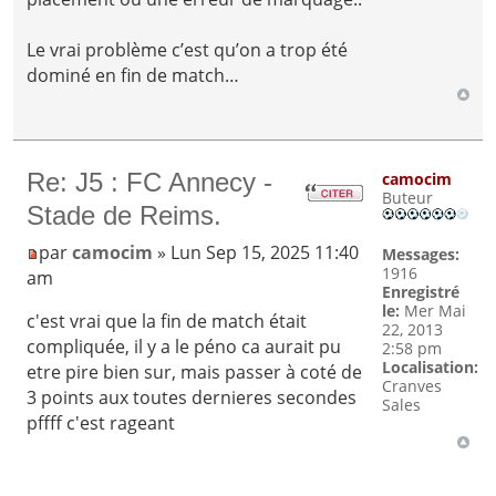
Le vrai problème c’est qu’on a trop été
dominé en fin de match…
Re: J5 : FC Annecy -
camocim
Buteur
Stade de Reims.
par
camocim
» Lun Sep 15, 2025 11:40
Messages:
1916
am
Enregistré
le:
Mer Mai
c'est vrai que la fin de match était
22, 2013
compliquée, il y a le péno ca aurait pu
2:58 pm
Localisation:
etre pire bien sur, mais passer à coté de
Cranves
3 points aux toutes dernieres secondes
Sales
pffff c'est rageant