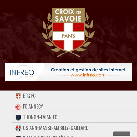
ACCUEIL
ETG FC
FORUM
FC ANNECY
THONON-EVIAN FC
CONTACT
US ANNEMASSE-AMBILLY-GAILLARD
FACEBOOK