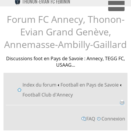
THONON-EVIAN FC FÉMININ
TWITTER
Dépl
INSTAGRAM
Forum FC Annecy, Thonon-
Evian Grand Genève,
Annemasse-Ambilly-Gaillard
Discussions foot en Pays de Savoie : Annecy, TEGG FC,
USAAG...
Index du forum
‹
Football en Pays de Savoie
‹
Football Club d'Annecy
FAQ
Connexion