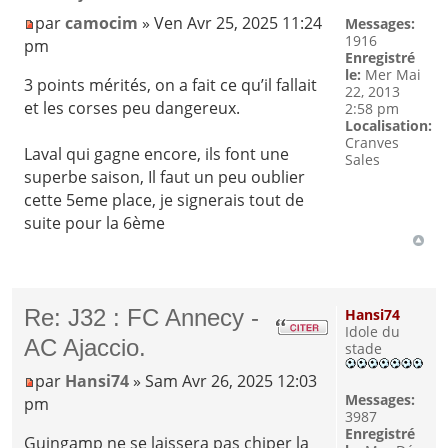
par
camocim
» Ven Avr 25, 2025 11:24
Messages:
1916
pm
Enregistré
le:
Mer Mai
3 points mérités, on a fait ce qu’il fallait
22, 2013
et les corses peu dangereux.
2:58 pm
Localisation:
Cranves
Laval qui gagne encore, ils font une
Sales
superbe saison, Il faut un peu oublier
cette 5eme place, je signerais tout de
suite pour la 6ème
Re: J32 : FC Annecy -
Hansi74
Idole du
AC Ajaccio.
stade
par
Hansi74
» Sam Avr 26, 2025 12:03
Messages:
pm
3987
Enregistré
Guingamp ne se laissera pas chiper la