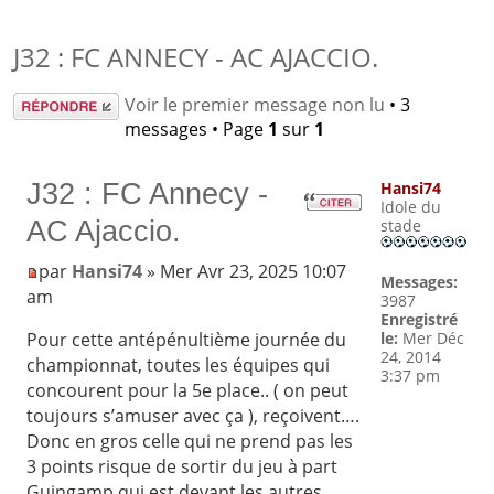
J32 : FC ANNECY - AC AJACCIO.
Répondre
Voir le premier message non lu
• 3
messages • Page
1
sur
1
J32 : FC Annecy -
Hansi74
Idole du
AC Ajaccio.
stade
par
Hansi74
» Mer Avr 23, 2025 10:07
Messages:
am
3987
Enregistré
le:
Mer Déc
Pour cette antépénultième journée du
24, 2014
championnat, toutes les équipes qui
3:37 pm
concourent pour la 5e place.. ( on peut
toujours s’amuser avec ça ), reçoivent….
Donc en gros celle qui ne prend pas les
3 points risque de sortir du jeu à part
Guingamp qui est devant les autres….