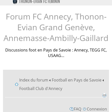
THONON-EVIAN FC FÉMININ
TWITTER
INSTAGRAM
Forum FC Annecy, Thonon-
Evian Grand Genève,
Annemasse-Ambilly-Gaillard
Discussions foot en Pays de Savoie : Annecy, TEGG FC,
USAAG...
Index du forum
‹
Football en Pays de Savoie
‹
Football Club d'Annecy
FAQ
Connexion