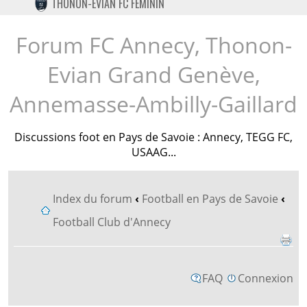
THONON-EVIAN FC FÉMININ
TWITTER
INSTAGRAM
Forum FC Annecy, Thonon-
Evian Grand Genève,
Annemasse-Ambilly-Gaillard
Discussions foot en Pays de Savoie : Annecy, TEGG FC,
USAAG...
Index du forum
‹
Football en Pays de Savoie
‹
Football Club d'Annecy
FAQ
Connexion