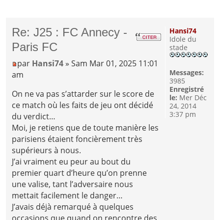
Re: J25 : FC Annecy -
Hansi74
Idole du
Paris FC
stade
par
Hansi74
» Sam Mar 01, 2025 11:01
Messages:
am
3985
Enregistré
On ne va pas s’attarder sur le score de
le:
Mer Déc
ce match où les faits de jeu ont décidé
24, 2014
3:37 pm
du verdict…
Moi, je retiens que de toute manière les
parisiens étaient foncièrement très
supérieurs à nous.
J’ai vraiment eu peur au bout du
premier quart d’heure qu’on prenne
une valise, tant l’adversaire nous
mettait facilement le danger…
J’avais déjà remarqué à quelques
occasions que quand on rencontre des