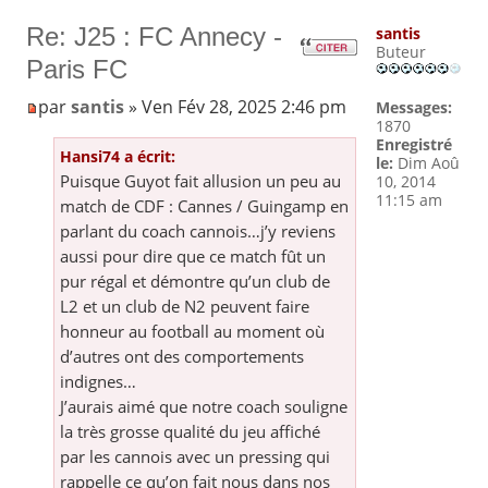
Re: J25 : FC Annecy -
santis
Buteur
Paris FC
par
santis
» Ven Fév 28, 2025 2:46 pm
Messages:
1870
Enregistré
Hansi74 a écrit:
le:
Dim Aoû
Puisque Guyot fait allusion un peu au
10, 2014
11:15 am
match de CDF : Cannes / Guingamp en
parlant du coach cannois…j’y reviens
aussi pour dire que ce match fût un
pur régal et démontre qu’un club de
L2 et un club de N2 peuvent faire
honneur au football au moment où
d’autres ont des comportements
indignes…
J’aurais aimé que notre coach souligne
la très grosse qualité du jeu affiché
par les cannois avec un pressing qui
rappelle ce qu’on fait nous dans nos