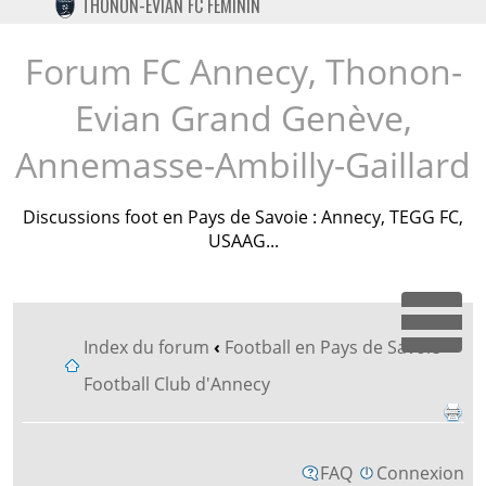
THONON-EVIAN FC FÉMININ
TWITTER
INSTAGRAM
Forum FC Annecy, Thonon-
Evian Grand Genève,
Annemasse-Ambilly-Gaillard
Discussions foot en Pays de Savoie : Annecy, TEGG FC,
USAAG...
Dépl
Index du forum
‹
Football en Pays de Savoie
‹
Football Club d'Annecy
FAQ
Connexion