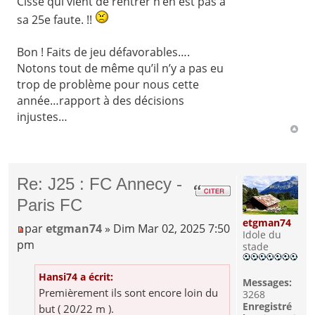
Cissé qui vient de rentrer n’en est pas à
sa 25e faute. !!
Bon ! Faits de jeu défavorables….
Notons tout de même qu’il n’y a pas eu
trop de problème pour nous cette
année…rapport à des décisions
injustes…
Re: J25 : FC Annecy -
Paris FC
etgman74
par
etgman74
» Dim Mar 02, 2025 7:50
Idole du
pm
stade
Hansi74 a écrit:
Messages:
Premièrement ils sont encore loin du
3268
Enregistré
but ( 20/22 m ).