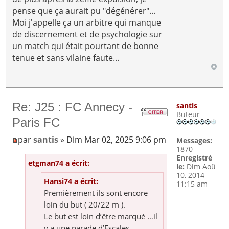
pense que ça aurait pu "dégénérer"...
Moi j'appelle ça un arbitre qui manque
de discernement et de psychologie sur
un match qui était pourtant de bonne
tenue et sans vilaine faute...
Re: J25 : FC Annecy -
santis
Buteur
Paris FC
par
santis
» Dim Mar 02, 2025 9:06 pm
Messages:
1870
Enregistré
etgman74 a écrit:
le:
Dim Aoû
10, 2014
Hansi74 a écrit:
11:15 am
Premièrement ils sont encore
loin du but ( 20/22 m ).
Le but est loin d’être marqué …il
y a une parade d’Escales