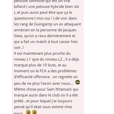
pelouse cannoise qui est un vrai
billard ( une pelouse hybride bien sûr
)..et puis aussi peut être que ça le
questionne ( moi oui ! ) de voir dans
les rang de Guingamp un ex attaquant
annécien en la personne de Jacques
Siwe, qu’on a revu dernièrement et
qui a fait un match à tout casser hier
soir..!
Il est maintenant plus proche du
niveau L1 que du niveau L2…il a déjà
marqué plus de 10 buts, et au
moment où le FCA a des problèmes
d’efficacité offensive , on regrette un
peu de ne plus l’avoir avec nous….
Même chose pour Sam N’tamack qui
marque aussi dans le club où il a été
prêté…et pour lequel j’ai toujours
pensé qu’il était sous estimé chez
nous..