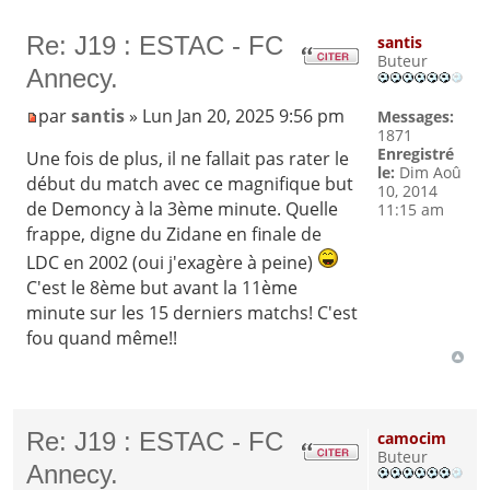
Re: J19 : ESTAC - FC
santis
Buteur
Annecy.
par
santis
» Lun Jan 20, 2025 9:56 pm
Messages:
1871
Enregistré
Une fois de plus, il ne fallait pas rater le
le:
Dim Aoû
début du match avec ce magnifique but
10, 2014
de Demoncy à la 3ème minute. Quelle
11:15 am
frappe, digne du Zidane en finale de
LDC en 2002 (oui j'exagère à peine)
C'est le 8ème but avant la 11ème
minute sur les 15 derniers matchs! C'est
fou quand même!!
Re: J19 : ESTAC - FC
camocim
Buteur
Annecy.