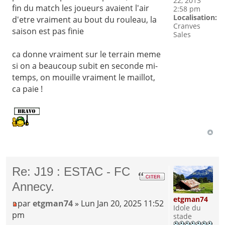
22, 2013
fin du match les joueurs avaient l'air
2:58 pm
Localisation:
d'etre vraiment au bout du rouleau, la
Cranves
saison est pas finie
Sales
ca donne vraiment sur le terrain meme
si on a beaucoup subit en seconde mi-
temps, on mouille vraiment le maillot,
ca paie !
Re: J19 : ESTAC - FC
Annecy.
etgman74
par
etgman74
» Lun Jan 20, 2025 11:52
Idole du
pm
stade