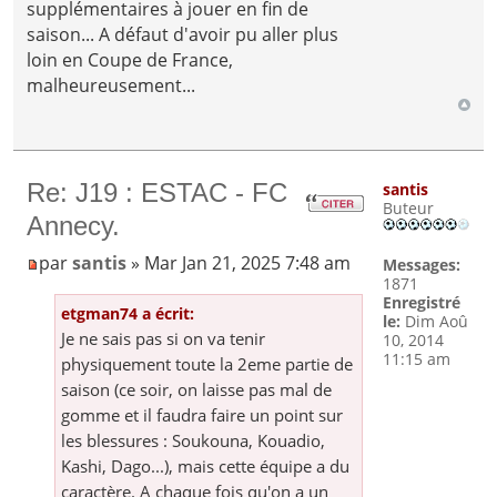
supplémentaires à jouer en fin de
saison... A défaut d'avoir pu aller plus
loin en Coupe de France,
malheureusement...
Re: J19 : ESTAC - FC
santis
Buteur
Annecy.
par
santis
» Mar Jan 21, 2025 7:48 am
Messages:
1871
Enregistré
etgman74 a écrit:
le:
Dim Aoû
Je ne sais pas si on va tenir
10, 2014
11:15 am
physiquement toute la 2eme partie de
saison (ce soir, on laisse pas mal de
gomme et il faudra faire un point sur
les blessures : Soukouna, Kouadio,
Kashi, Dago...), mais cette équipe a du
caractère. A chaque fois qu'on a un