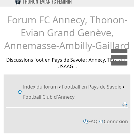
THONON-EVIAN FC FÉMININ
TWITTER
INSTAGRAM
Forum FC Annecy, Thonon-
Evian Grand Genève,
Annemasse-Ambilly-Gaillard
Discussions foot en Pays de Savoie : Annecy, TEGG FC,
Dépl
USAAG...
Index du forum
‹
Football en Pays de Savoie
‹
Football Club d'Annecy
FAQ
Connexion