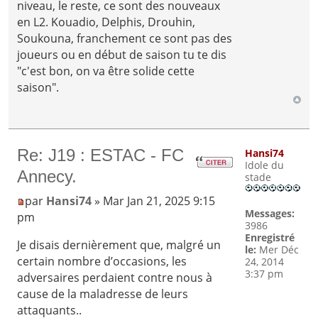
niveau, le reste, ce sont des nouveaux
en L2. Kouadio, Delphis, Drouhin,
Soukouna, franchement ce sont pas des
joueurs ou en début de saison tu te dis
"c'est bon, on va être solide cette
saison".
Re: J19 : ESTAC - FC
Hansi74
Idole du
Annecy.
stade
par
Hansi74
» Mar Jan 21, 2025 9:15
Messages:
pm
3986
Enregistré
Je disais dernièrement que, malgré un
le:
Mer Déc
certain nombre d’occasions, les
24, 2014
3:37 pm
adversaires perdaient contre nous à
cause de la maladresse de leurs
attaquants..