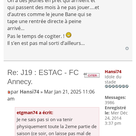
On a des jeunes en prêt qui arrivent et
qui passent des mois à ne pas jouer….et
d’autres comme le jeune Bane qui se
tape une rentrée directe à peine
arrivé…
Pas le temps de cogiter. !
Il s’en est pas mal sorti d’ailleurs…
Re: J19 : ESTAC - FC
Hansi74
Idole du
Annecy.
stade
par
Hansi74
» Mar Jan 21, 2025 11:06
Messages:
am
3986
Enregistré
etgman74 a écrit:
le:
Mer Déc
24, 2014
Je ne sais pas si on va tenir
3:37 pm
physiquement toute la 2eme partie de
saison (ce soir, on laisse pas mal de