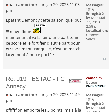
par
camocim
» Lun Jan 20, 2025 11:03
Messages:
1916
pm
Enregistré
le:
Mer Mai
Epatant Demoncy cette saison, quel but
22, 2013
2:58 pm
Localisation:
!!! magnifique.
Cranves
maintenant il va falloir d'une part tenir
Sales
ce score et le fortifier d'autre part pour
etre vraiment tranquille, c'est un match
largement à notre portée
Re: J19 : ESTAC - FC
camocim
Buteur
Annecy.
par
camocim
» Lun Jan 20, 2025 11:49
Messages:
1916
pm
Enregistré
le:
Mer Mai
pffffff on emporte les 3 points, mais à la