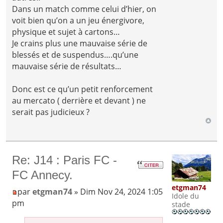
Dans un match comme celui d’hier, on
voit bien qu’on a un jeu énergivore,
physique et sujet à cartons…
Je crains plus une mauvaise série de
blessés et de suspendus….qu’une
mauvaise série de résultats…
Donc est ce qu’un petit renforcement
au mercato ( derrière et devant ) ne
serait pas judicieux ?
Re: J14 : Paris FC -
FC Annecy.
etgman74
par
etgman74
» Dim Nov 24, 2024 1:05
Idole du
pm
stade