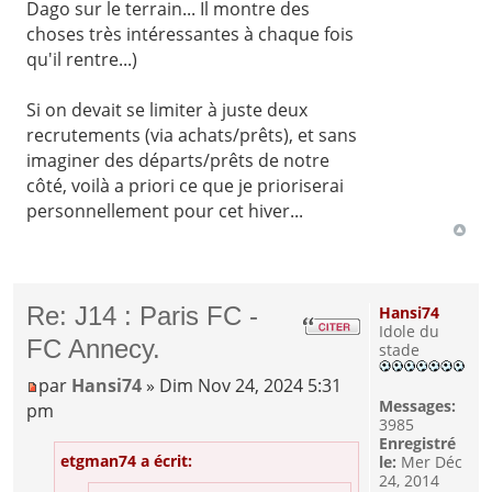
Dago sur le terrain... Il montre des
choses très intéressantes à chaque fois
qu'il rentre...)
Si on devait se limiter à juste deux
recrutements (via achats/prêts), et sans
imaginer des départs/prêts de notre
côté, voilà a priori ce que je prioriserai
personnellement pour cet hiver...
Re: J14 : Paris FC -
Hansi74
Idole du
FC Annecy.
stade
par
Hansi74
» Dim Nov 24, 2024 5:31
Messages:
pm
3985
Enregistré
etgman74 a écrit:
le:
Mer Déc
24, 2014