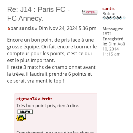
Re: J14 : Paris FC -
santis
Buteur
FC Annecy.
par
santis
» Dim Nov 24, 2024 5:36 pm
Messages:
1871
Enregistré
Encore un bon point de pris face à une
le:
Dim Aoû
grosse équipe. On fait encore tourner le
10, 2014
compteur pour les points, c'est ce qui
11:15 am
est le plus important.
Il reste 3 matchs de championnat avant
la trêve, il faudrait prendre 6 points et
ce serait vraiment le top!!
etgman74 a écrit:
Très bon point pris, rien à dire.
Franchement, on va se dire les choses