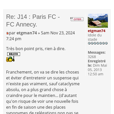
Re: J14 : Paris FC -
FC Annecy.
etgman74
par
etgman74
» Sam Nov 23, 2024
Idole du
7:24 pm
stade
Très bon point pris, rien à dire.
Messages:
3268
Enregistré
le:
Dim Mai
05, 2013
Franchement, on va se dire les choses
12:50 am
et éviter d'entretenir un suspense qui
n'existe pas vraiment, sauf cataclysme
absolu, on a plus grand chose à
craindre pour le maintien... (d'autant
qu'on risque de voir une nouvelle fois
en fin de saison une des places
synonymes de relégations non pas se