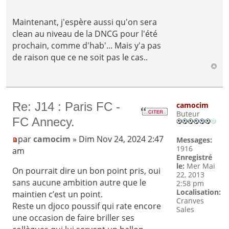
Maintenant, j'espère aussi qu'on sera
clean au niveau de la DNCG pour l'été
prochain, comme d'hab'... Mais y'a pas
de raison que ce ne soit pas le cas..
Re: J14 : Paris FC -
camocim
Buteur
FC Annecy.
par
camocim
» Dim Nov 24, 2024 2:47
Messages:
1916
am
Enregistré
le:
Mer Mai
On pourrait dire un bon point pris, oui
22, 2013
sans aucune ambition autre que le
2:58 pm
Localisation:
maintien c’est un point.
Cranves
Reste un djoco poussif qui rate encore
Sales
une occasion de faire briller ses