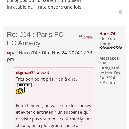
collègues qui lui servent un ballon
inratable qu’il rate encore une fois
Re: J14 : Paris FC -
Hansi74
Idole du
FC Annecy.
stade
par
Hansi74
» Dim Nov 24, 2024 12:39
Messages:
pm
3985
Enregistré
etgman74 a écrit:
le:
Mer Déc
24, 2014
Très bon point pris, rien à dire.
3:37 pm
Franchement, on va se dire les choses
et éviter d'entretenir un suspense qui
n'existe pas vraiment, sauf cataclysme
absolu, on a plus grand chose à