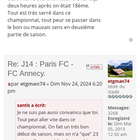
deux heures après on était 18ème.
Tout est très serré dans ce
championnat, tout peur se passer dans
le bon ou mauvais sens en deuxième
partie de saison.
Re: J14 : Paris FC -
FC Annecy.
etgman74
par
etgman74
» Dim Nov 24, 2024 6:20
Idole du
pm
stade
santis a écrit:
Messages:
Je ne suis pas aussi convaincu que toi.
3268
Enregistré
Tout peut aller vite dans ce
le:
Dim Mai
championnat. On fait un très bon
05, 2013
début de saison, mais on n'a "que" 23
12:50 am