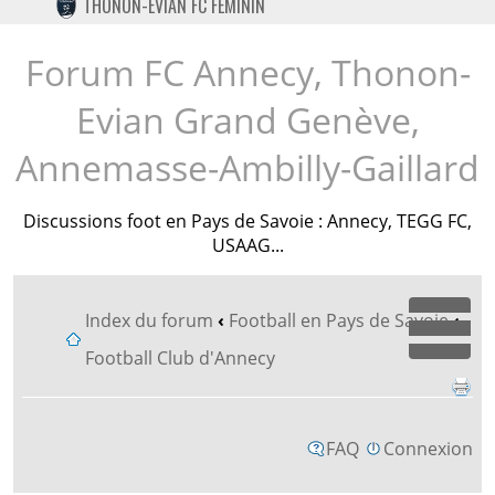
THONON-EVIAN FC FÉMININ
TWITTER
INSTAGRAM
Forum FC Annecy, Thonon-
Evian Grand Genève,
Annemasse-Ambilly-Gaillard
Discussions foot en Pays de Savoie : Annecy, TEGG FC,
USAAG...
Index du forum
‹
Football en Pays de Savoie
‹
Dépl
Football Club d'Annecy
FAQ
Connexion