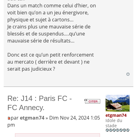
Dans un match comme celui d’hier, on
voit bien qu’on a un jeu énergivore,
physique et sujet à cartons…
Je crains plus une mauvaise série de
blessés et de suspendus….qu’une
mauvaise série de résultats…
Donc est ce qu’un petit renforcement
au mercato ( derrière et devant ) ne
serait pas judicieux ?
Re: J14 : Paris FC -
FC Annecy.
etgman74
par
etgman74
» Dim Nov 24, 2024 1:05
Idole du
pm
stade