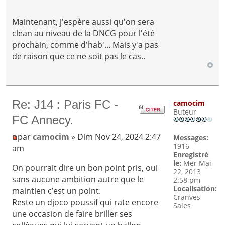
Maintenant, j'espère aussi qu'on sera
clean au niveau de la DNCG pour l'été
prochain, comme d'hab'... Mais y'a pas
de raison que ce ne soit pas le cas..
Re: J14 : Paris FC -
camocim
Buteur
FC Annecy.
par
camocim
» Dim Nov 24, 2024 2:47
Messages:
1916
am
Enregistré
le:
Mer Mai
On pourrait dire un bon point pris, oui
22, 2013
sans aucune ambition autre que le
2:58 pm
Localisation:
maintien c’est un point.
Cranves
Reste un djoco poussif qui rate encore
Sales
une occasion de faire briller ses