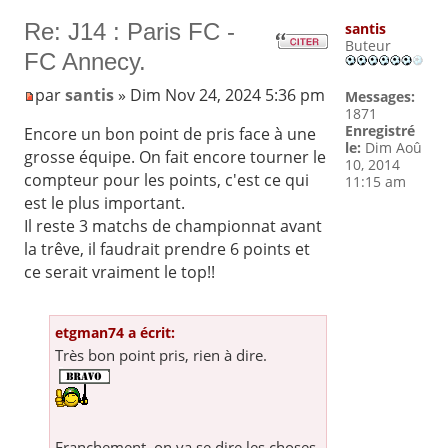
Re: J14 : Paris FC -
santis
Buteur
FC Annecy.
par
santis
» Dim Nov 24, 2024 5:36 pm
Messages:
1871
Enregistré
Encore un bon point de pris face à une
le:
Dim Aoû
grosse équipe. On fait encore tourner le
10, 2014
compteur pour les points, c'est ce qui
11:15 am
est le plus important.
Il reste 3 matchs de championnat avant
la trêve, il faudrait prendre 6 points et
ce serait vraiment le top!!
etgman74 a écrit:
Très bon point pris, rien à dire.
Franchement, on va se dire les choses