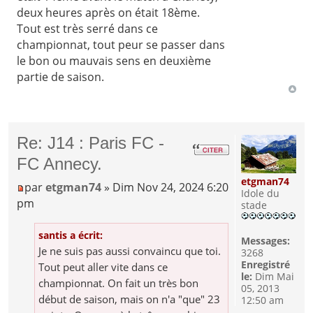
deux heures après on était 18ème.
Tout est très serré dans ce
championnat, tout peur se passer dans
le bon ou mauvais sens en deuxième
partie de saison.
Re: J14 : Paris FC -
FC Annecy.
etgman74
par
etgman74
» Dim Nov 24, 2024 6:20
Idole du
pm
stade
santis a écrit:
Messages:
Je ne suis pas aussi convaincu que toi.
3268
Enregistré
Tout peut aller vite dans ce
le:
Dim Mai
championnat. On fait un très bon
05, 2013
début de saison, mais on n'a "que" 23
12:50 am