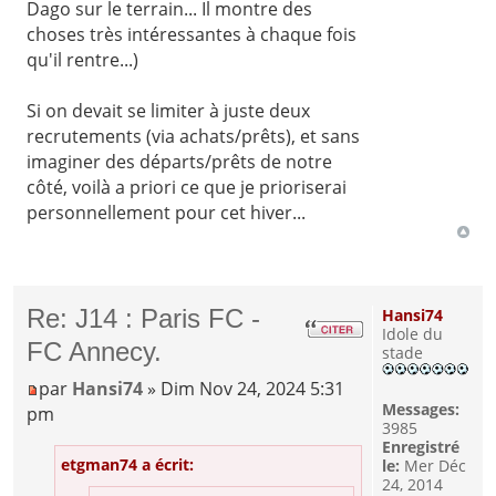
Dago sur le terrain... Il montre des
choses très intéressantes à chaque fois
qu'il rentre...)
Si on devait se limiter à juste deux
recrutements (via achats/prêts), et sans
imaginer des départs/prêts de notre
côté, voilà a priori ce que je prioriserai
personnellement pour cet hiver...
Re: J14 : Paris FC -
Hansi74
Idole du
FC Annecy.
stade
par
Hansi74
» Dim Nov 24, 2024 5:31
Messages:
pm
3985
Enregistré
etgman74 a écrit:
le:
Mer Déc
24, 2014