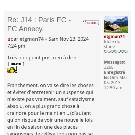
Re: J14 : Paris FC -
FC Annecy.
etgman74
par
etgman74
» Sam Nov 23, 2024
Idole du
7:24 pm
stade
Très bon point pris, rien à dire.
Messages:
3268
Enregistré
le:
Dim Mai
05, 2013
Franchement, on va se dire les choses
12:50 am
et éviter d'entretenir un suspense qui
n'existe pas vraiment, sauf cataclysme
absolu, on a plus grand chose à
craindre pour le maintien... (d'autant
qu'on risque de voir une nouvelle fois
en fin de saison une des places
synonymes de relégations non pas se