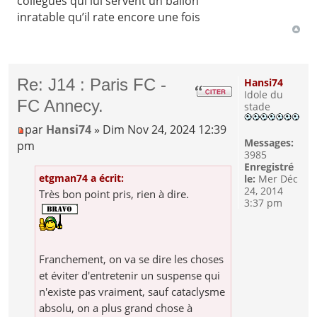
collègues qui lui servent un ballon
inratable qu’il rate encore une fois
Re: J14 : Paris FC -
Hansi74
Idole du
FC Annecy.
stade
par
Hansi74
» Dim Nov 24, 2024 12:39
Messages:
pm
3985
Enregistré
etgman74 a écrit:
le:
Mer Déc
24, 2014
Très bon point pris, rien à dire.
3:37 pm
Franchement, on va se dire les choses
et éviter d'entretenir un suspense qui
n'existe pas vraiment, sauf cataclysme
absolu, on a plus grand chose à