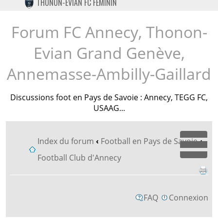
THONON-EVIAN FC FÉMININ
TWITTER
INSTAGRAM
Forum FC Annecy, Thonon-
Evian Grand Genève,
Annemasse-Ambilly-Gaillard
Discussions foot en Pays de Savoie : Annecy, TEGG FC,
USAAG...
Index du forum
‹
Football en Pays de Savoie
‹
Dépl
Football Club d'Annecy
FAQ
Connexion