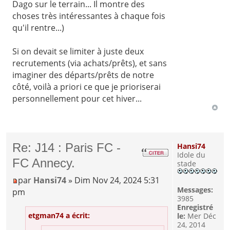
Dago sur le terrain... Il montre des
choses très intéressantes à chaque fois
qu'il rentre...)
Si on devait se limiter à juste deux
recrutements (via achats/prêts), et sans
imaginer des départs/prêts de notre
côté, voilà a priori ce que je prioriserai
personnellement pour cet hiver...
Re: J14 : Paris FC -
Hansi74
Idole du
FC Annecy.
stade
par
Hansi74
» Dim Nov 24, 2024 5:31
Messages:
pm
3985
Enregistré
etgman74 a écrit:
le:
Mer Déc
24, 2014