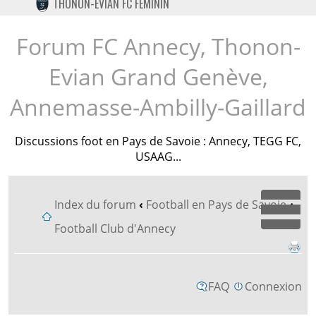
THONON-EVIAN FC FÉMININ
TWITTER
INSTAGRAM
Forum FC Annecy, Thonon-
Evian Grand Genève,
Annemasse-Ambilly-Gaillard
Discussions foot en Pays de Savoie : Annecy, TEGG FC,
USAAG...
Index du forum
‹
Football en Pays de Savoie
‹
Dépl
Football Club d'Annecy
FAQ
Connexion