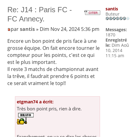
Re: J14 : Paris FC -
santis
Buteur
FC Annecy.
par
santis
» Dim Nov 24, 2024 5:36 pm
Messages:
1870
Enregistré
Encore un bon point de pris face à une
le:
Dim Aoû
grosse équipe. On fait encore tourner le
10, 2014
compteur pour les points, c'est ce qui
11:15 am
est le plus important.
Il reste 3 matchs de championnat avant
la trêve, il faudrait prendre 6 points et
ce serait vraiment le top!!
etgman74 a écrit:
Très bon point pris, rien à dire.
Franchement, on va se dire les choses