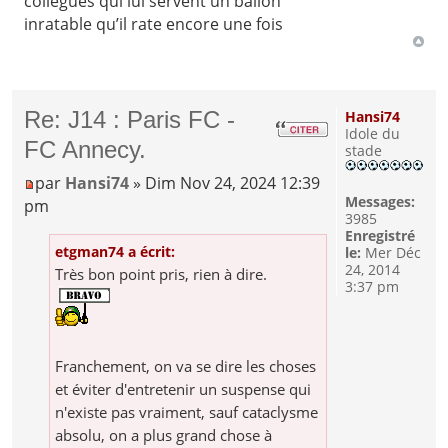
collègues qui lui servent un ballon
inratable qu’il rate encore une fois
Re: J14 : Paris FC -
Hansi74
Idole du
FC Annecy.
stade
par
Hansi74
» Dim Nov 24, 2024 12:39
Messages:
pm
3985
Enregistré
etgman74 a écrit:
le:
Mer Déc
24, 2014
Très bon point pris, rien à dire.
3:37 pm
Franchement, on va se dire les choses
et éviter d'entretenir un suspense qui
n'existe pas vraiment, sauf cataclysme
absolu, on a plus grand chose à