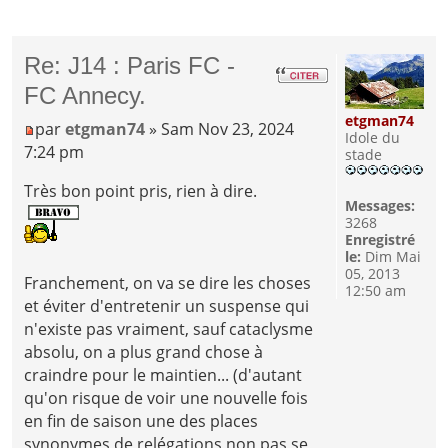
Re: J14 : Paris FC -
FC Annecy.
etgman74
par
etgman74
» Sam Nov 23, 2024
Idole du
7:24 pm
stade
Très bon point pris, rien à dire.
Messages:
3268
Enregistré
le:
Dim Mai
05, 2013
Franchement, on va se dire les choses
12:50 am
et éviter d'entretenir un suspense qui
n'existe pas vraiment, sauf cataclysme
absolu, on a plus grand chose à
craindre pour le maintien... (d'autant
qu'on risque de voir une nouvelle fois
en fin de saison une des places
synonymes de relégations non pas se