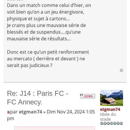
Dans un match comme celui d’hier, on
voit bien qu’on a un jeu énergivore,
physique et sujet à cartons…
Je crains plus une mauvaise série de
blessés et de suspendus….qu’une
mauvaise série de résultats…
Donc est ce qu’un petit renforcement
au mercato ( derrière et devant ) ne
serait pas judicieux ?
Re: J14 : Paris FC -
FC Annecy.
etgman74
par
etgman74
» Dim Nov 24, 2024 1:05
Idole du
pm
stade