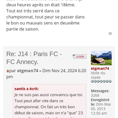
deux heures après on était 18ème.
Tout est très serré dans ce
championnat, tout peur se passer dans
le bon ou mauvais sens en deuxième
partie de saison.
Re: J14 : Paris FC -
FC Annecy.
etgman74
par
etgman74
» Dim Nov 24, 2024 6:20
Idole du
pm
stade
santis a écrit:
Messages:
Je ne suis pas aussi convaincu que toi.
3268
Enregistré
Tout peut aller vite dans ce
le:
Dim Mai
championnat. On fait un très bon
05, 2013
début de saison, mais on n'a "que" 23
12:50 am