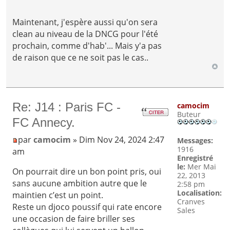
Maintenant, j'espère aussi qu'on sera
clean au niveau de la DNCG pour l'été
prochain, comme d'hab'... Mais y'a pas
de raison que ce ne soit pas le cas..
Re: J14 : Paris FC -
camocim
Buteur
FC Annecy.
par
camocim
» Dim Nov 24, 2024 2:47
Messages:
1916
am
Enregistré
le:
Mer Mai
On pourrait dire un bon point pris, oui
22, 2013
sans aucune ambition autre que le
2:58 pm
Localisation:
maintien c’est un point.
Cranves
Reste un djoco poussif qui rate encore
Sales
une occasion de faire briller ses