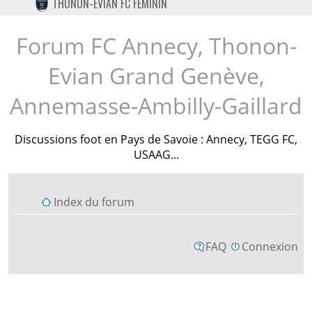
THONON-EVIAN FC FÉMININ
TWITTER
INSTAGRAM
Forum FC Annecy, Thonon-
Evian Grand Genève,
Annemasse-Ambilly-Gaillard
Discussions foot en Pays de Savoie : Annecy, TEGG FC,
USAAG...
Index du forum
FAQ
Connexion