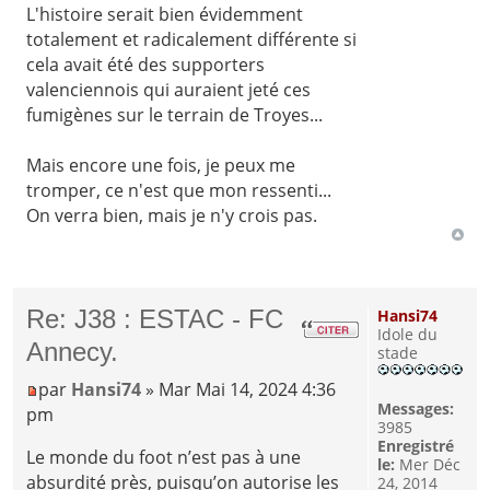
L'histoire serait bien évidemment
totalement et radicalement différente si
cela avait été des supporters
valenciennois qui auraient jeté ces
fumigènes sur le terrain de Troyes...
Mais encore une fois, je peux me
tromper, ce n'est que mon ressenti...
On verra bien, mais je n'y crois pas.
Re: J38 : ESTAC - FC
Hansi74
Idole du
Annecy.
stade
par
Hansi74
» Mar Mai 14, 2024 4:36
Messages:
pm
3985
Enregistré
Le monde du foot n’est pas à une
le:
Mer Déc
absurdité près, puisqu’on autorise les
24, 2014