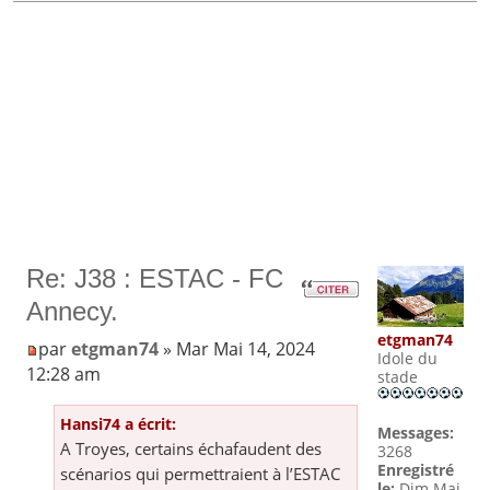
Re: J38 : ESTAC - FC
Annecy.
etgman74
par
etgman74
» Mar Mai 14, 2024
Idole du
12:28 am
stade
Hansi74 a écrit:
Messages:
A Troyes, certains échafaudent des
3268
Enregistré
scénarios qui permettraient à l’ESTAC
le:
Dim Mai