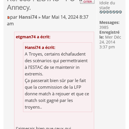
Idole du
Annecy.
stade
par
Hansi74
» Mar Mai 14, 2024 8:37
Messages:
am
3985
Enregistré
etgman74 a écrit:
le:
Mer Déc
24, 2014
3:37 pm
Hansi74 a écrit:
A Troyes, certains échafaudent
des scénarios qui permettraient
à l’ESTAC de se maintenir in
extremis.
Ça passerait bien sûr par le fait
que la commission de la LFP
donne match à rejouer et que ce
match soit gagné par les
troyens..
J'aimerais bien que ceux qui