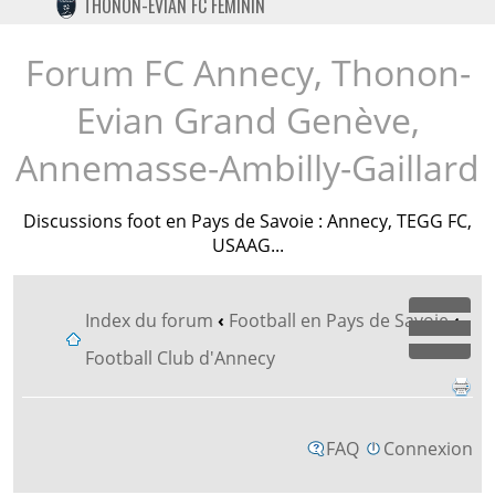
THONON-EVIAN FC FÉMININ
TWITTER
INSTAGRAM
Forum FC Annecy, Thonon-
Evian Grand Genève,
Annemasse-Ambilly-Gaillard
Discussions foot en Pays de Savoie : Annecy, TEGG FC,
USAAG...
Index du forum
‹
Football en Pays de Savoie
‹
Dépl
Football Club d'Annecy
FAQ
Connexion