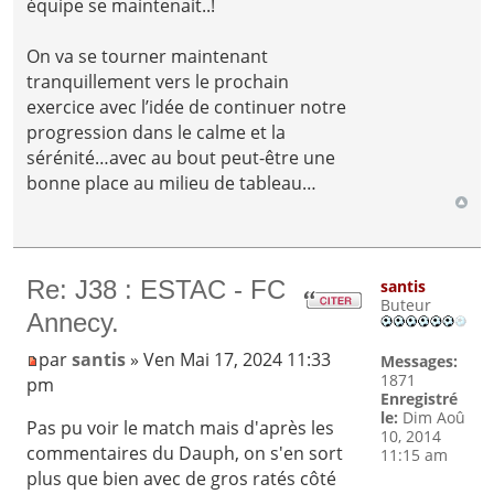
équipe se maintenait..!
On va se tourner maintenant
tranquillement vers le prochain
exercice avec l’idée de continuer notre
progression dans le calme et la
sérénité…avec au bout peut-être une
bonne place au milieu de tableau…
Re: J38 : ESTAC - FC
santis
Buteur
Annecy.
par
santis
» Ven Mai 17, 2024 11:33
Messages:
1871
pm
Enregistré
le:
Dim Aoû
Pas pu voir le match mais d'après les
10, 2014
commentaires du Dauph, on s'en sort
11:15 am
plus que bien avec de gros ratés côté