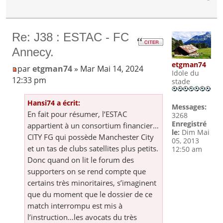
Re: J38 : ESTAC - FC
Annecy.
etgman74
par
etgman74
» Mar Mai 14, 2024
Idole du
12:33 pm
stade
Hansi74 a écrit:
Messages:
En fait pour résumer, l’ESTAC
3268
Enregistré
appartient à un consortium financier…
le:
Dim Mai
CITY FG qui possède Manchester City
05, 2013
et un tas de clubs satellites plus petits.
12:50 am
Donc quand on lit le forum des
supporters on se rend compte que
certains très minoritaires, s’imaginent
que du moment que le dossier de ce
match interrompu est mis à
l’instruction…les avocats du très