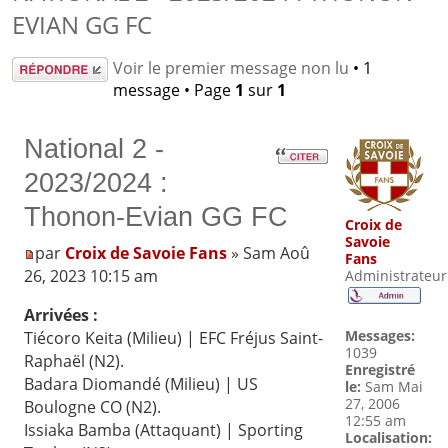
EVIAN GG FC
Répondre
Voir le premier message non lu
• 1
message • Page
1
sur
1
National 2 -
2023/2024 :
Thonon-Evian GG FC
Croix de
Savoie
par
Croix de Savoie Fans
» Sam Aoû
Fans
26, 2023 10:15 am
Administrateur
Arrivées :
Messages:
Tiécoro Keita (Milieu) | EFC Fréjus Saint-
1039
Raphaël (N2).
Enregistré
Badara Diomandé (Milieu) | US
le:
Sam Mai
27, 2006
Boulogne CO (N2).
12:55 am
Issiaka Bamba (Attaquant) | Sporting
Localisation: