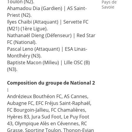
Toulon (N2).
Pays de
Savoie
Ahamadou Dia (Gardien) | AS Saint-
Priest (N2).
Ilyes Chaibi (Attaquant) | Servette FC
(M21) (1ère Ligue).
Nathanaël Dieng (Défenseur) | Red Star
FC (National).
Pascal Leno (Attaquant) | ESA Linas-
Montlhéry (N3).
Baptiste Macon (Milieu) | Lille OSC (B)
(N3).
Composition du groupe de National 2
:
Andrézieux Bouthéon FC, AS Cannes,
Aubagne FC, EFC Fréjus Saint-Raphaël,
FC Bourgoin-Jallieu, FC Chamalières,
Hyères 83, Jura Sud Foot, Le Puy Foot
43, Olympique Alès en Cévennes, RC
Grasse, Sporting Toulon, Thonon-Evian