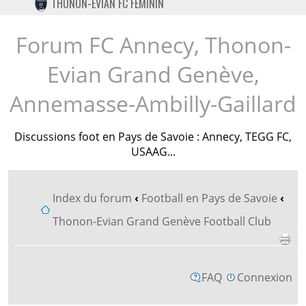
THONON-EVIAN FC FÉMININ
TWITTER
INSTAGRAM
Forum FC Annecy, Thonon-
Evian Grand Genève,
Annemasse-Ambilly-Gaillard
Discussions foot en Pays de Savoie : Annecy, TEGG FC,
USAAG...
Index du forum
‹
Football en Pays de Savoie
‹
Thonon-Evian Grand Genève Football Club
FAQ
Connexion