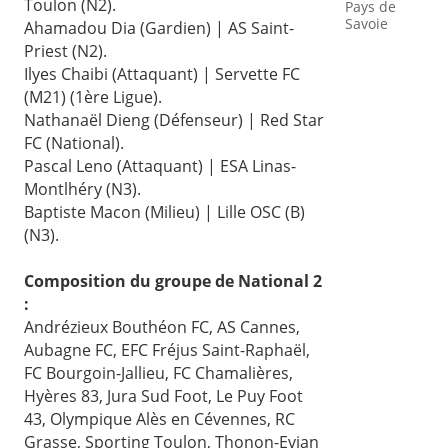
Toulon (N2).
Pays de
Savoie
Ahamadou Dia (Gardien) | AS Saint-
Priest (N2).
Ilyes Chaibi (Attaquant) | Servette FC
(M21) (1ère Ligue).
Nathanaël Dieng (Défenseur) | Red Star
FC (National).
Pascal Leno (Attaquant) | ESA Linas-
Montlhéry (N3).
Baptiste Macon (Milieu) | Lille OSC (B)
(N3).
Composition du groupe de National 2
:
Andrézieux Bouthéon FC, AS Cannes,
Aubagne FC, EFC Fréjus Saint-Raphaël,
FC Bourgoin-Jallieu, FC Chamalières,
Hyères 83, Jura Sud Foot, Le Puy Foot
43, Olympique Alès en Cévennes, RC
Grasse, Sporting Toulon, Thonon-Evian