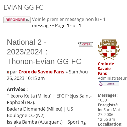
EVIAN GG FC
Répondre
Voir le premier message non lu
• 1
message • Page
1
sur
1
National 2 -
2023/2024 :
Thonon-Evian GG FC
Croix de
Savoie
par
Croix de Savoie Fans
» Sam Aoû
Fans
26, 2023 10:15 am
Administrateur
Arrivées :
Messages:
Tiécoro Keita (Milieu) | EFC Fréjus Saint-
1039
Raphaël (N2).
Enregistré
Badara Diomandé (Milieu) | US
le:
Sam Mai
27, 2006
Boulogne CO (N2).
12:55 am
Issiaka Bamba (Attaquant) | Sporting
Localisation: