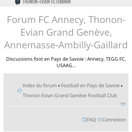
THONON-EVIAN FC FÉMININ
TWITTER
INSTAGRAM
Forum FC Annecy, Thonon-
Evian Grand Genève,
Annemasse-Ambilly-Gaillard
Discussions foot en Pays de Savoie : Annecy, TEGG FC,
USAAG...
Index du forum
‹
Football en Pays de Savoie
‹
Thonon-Evian Grand Genève Football Club
FAQ
Connexion