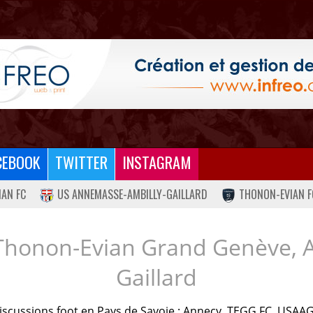
CEBOOK
TWITTER
INSTAGRAM
IAN FC
US ANNEMASSE-AMBILLY-GAILLARD
THONON-EVIAN F
Thonon-Evian Grand Genève, 
Gaillard
iscussions foot en Pays de Savoie : Annecy, TEGG FC, USAAG.