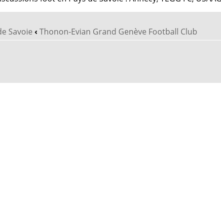
de Savoie
‹
Thonon-Evian Grand Genève Football Club