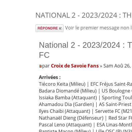
NATIONAL 2 - 2023/2024 : 
Répondre
Voir le premier message non 
National 2 - 2023/2024 :
FC
par
Croix de Savoie Fans
» Sam Aoû 26,
Arrivées :
Tiécoro Keita (Milieu) | EFC Fréjus Saint-R
Badara Diomandé (Milieu) | US Boulogne 
Issiaka Bamba (Attaquant) | Sporting Toul
Ahamadou Dia (Gardien) | AS Saint-Priest 
Ilyes Chaibi (Attaquant) | Servette FC (M21
Nathanaël Dieng (Défenseur) | Red Star FC
Pascal Leno (Attaquant) | ESA Linas-Montl
Baptiste Macon (Milieu) | Lille OSC (B) (N3)