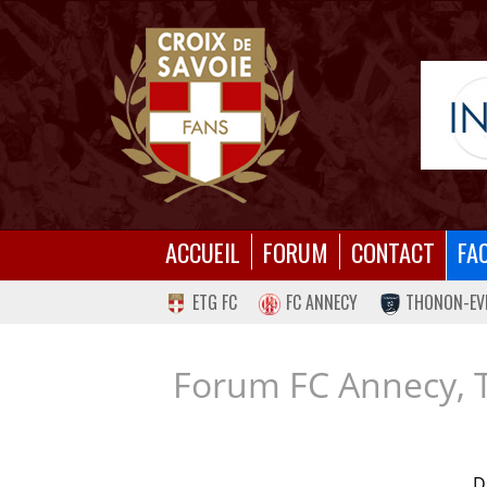
ACCUEIL
FORUM
CONTACT
FA
ETG FC
FC ANNECY
THONON-EV
Forum FC Annecy, 
D