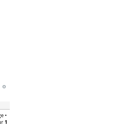
e •
ur
1