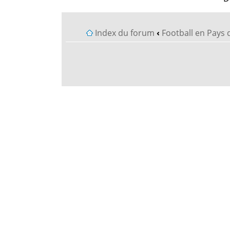
Index du forum
‹
Football en Pays 