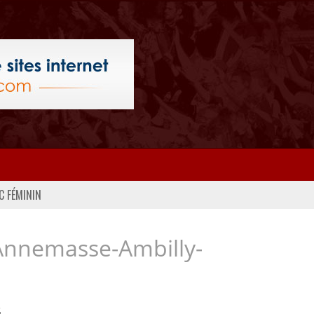
C FÉMININ
Annemasse-Ambilly-
..