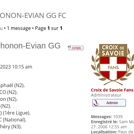
THONON-EVIAN GG FC
lu
• 1 message • Page
1
sur
1
 Thonon-Evian GG
 2023 10:15 am
aphaël (N2).
Croix de Savoie Fans
CO (N2).
Administrateur
on (N2).
(N2).
) (1ère Ligue).
Messages:
1039
 (National).
Enregistré le:
Sam Ma
héry (N3).
27, 2006 12:55 am
Localisation:
Pays de
.