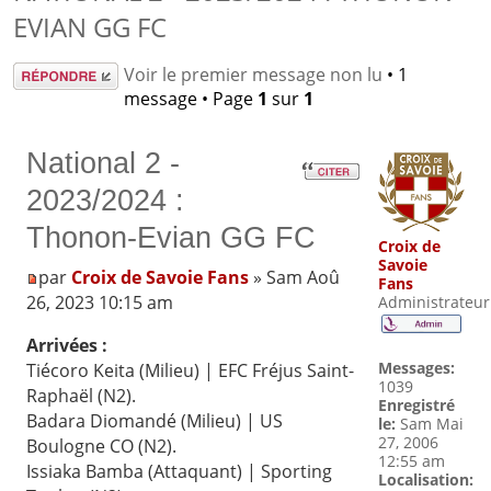
EVIAN GG FC
Répondre
Voir le premier message non lu
• 1
message • Page
1
sur
1
National 2 -
2023/2024 :
Thonon-Evian GG FC
Croix de
Savoie
par
Croix de Savoie Fans
» Sam Aoû
Fans
26, 2023 10:15 am
Administrateur
Arrivées :
Messages:
Tiécoro Keita (Milieu) | EFC Fréjus Saint-
1039
Raphaël (N2).
Enregistré
Badara Diomandé (Milieu) | US
le:
Sam Mai
27, 2006
Boulogne CO (N2).
12:55 am
Issiaka Bamba (Attaquant) | Sporting
Localisation: