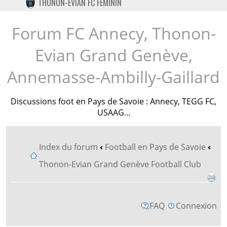
THONON-EVIAN FC FÉMININ
TWITTER
INSTAGRAM
Forum FC Annecy, Thonon-
Evian Grand Genève,
Annemasse-Ambilly-Gaillard
Discussions foot en Pays de Savoie : Annecy, TEGG FC,
USAAG...
Index du forum
‹
Football en Pays de Savoie
‹
Thonon-Evian Grand Genève Football Club
FAQ
Connexion