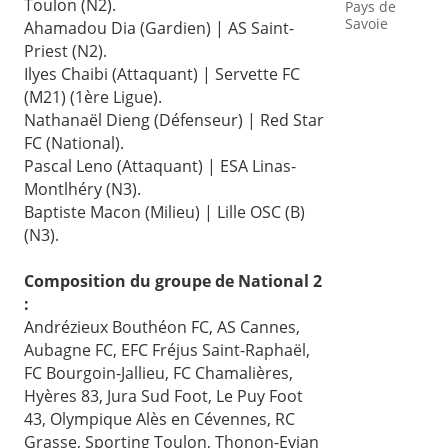
Toulon (N2).
Pays de
Savoie
Ahamadou Dia (Gardien) | AS Saint-
Priest (N2).
Ilyes Chaibi (Attaquant) | Servette FC
(M21) (1ère Ligue).
Nathanaël Dieng (Défenseur) | Red Star
FC (National).
Pascal Leno (Attaquant) | ESA Linas-
Montlhéry (N3).
Baptiste Macon (Milieu) | Lille OSC (B)
(N3).
Composition du groupe de National 2
:
Andrézieux Bouthéon FC, AS Cannes,
Aubagne FC, EFC Fréjus Saint-Raphaël,
FC Bourgoin-Jallieu, FC Chamalières,
Hyères 83, Jura Sud Foot, Le Puy Foot
43, Olympique Alès en Cévennes, RC
Grasse, Sporting Toulon, Thonon-Evian