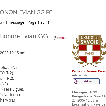
THONON-EVIAN GG FC
lu
• 1 message • Page
1
sur
1
 Thonon-Evian GG
 2023 10:15 am
aphaël (N2).
Croix de Savoie Fans
CO (N2).
Administrateur
on (N2).
(N2).
) (1ère Ligue).
Messages:
1039
 (National).
Enregistré le:
Sam Ma
héry (N3).
27, 2006 12:55 am
Localisation:
Pays de
.