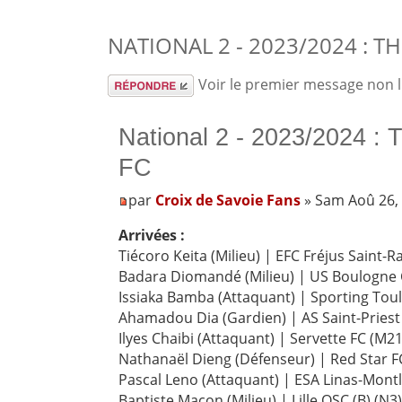
NATIONAL 2 - 2023/2024 : 
Répondre
Voir le premier message non 
National 2 - 2023/2024 :
FC
par
Croix de Savoie Fans
» Sam Aoû 26,
Arrivées :
Tiécoro Keita (Milieu) | EFC Fréjus Saint-R
Badara Diomandé (Milieu) | US Boulogne 
Issiaka Bamba (Attaquant) | Sporting Toul
Ahamadou Dia (Gardien) | AS Saint-Priest 
Ilyes Chaibi (Attaquant) | Servette FC (M21
Nathanaël Dieng (Défenseur) | Red Star FC
Pascal Leno (Attaquant) | ESA Linas-Montl
Baptiste Macon (Milieu) | Lille OSC (B) (N3)