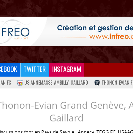
CEBOOK
TWITTER
INSTAGRAM
IAN FC
US ANNEMASSE-AMBILLY-GAILLARD
THONON-EVIAN F
Thonon-Evian Grand Genève, 
Gaillard
iscussions foot en Pays de Savoie : Annecy, TEGG FC, USAAG.