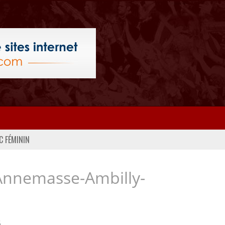
C FÉMININ
Annemasse-Ambilly-
..