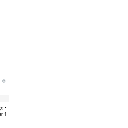
e •
ur
1