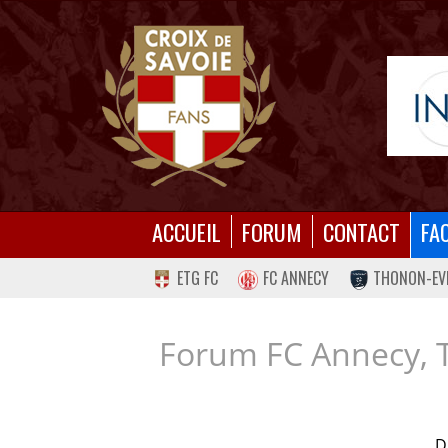
ACCUEIL
FORUM
CONTACT
FA
ETG FC
FC ANNECY
THONON-EV
Forum FC Annecy, 
D