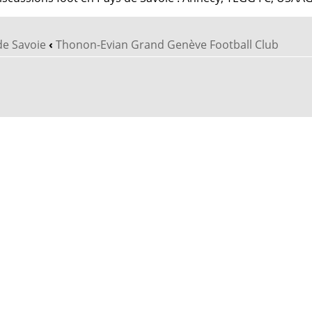
de Savoie
‹
Thonon-Evian Grand Genève Football Club