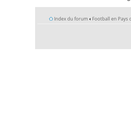
Index du forum
‹
Football en Pays 