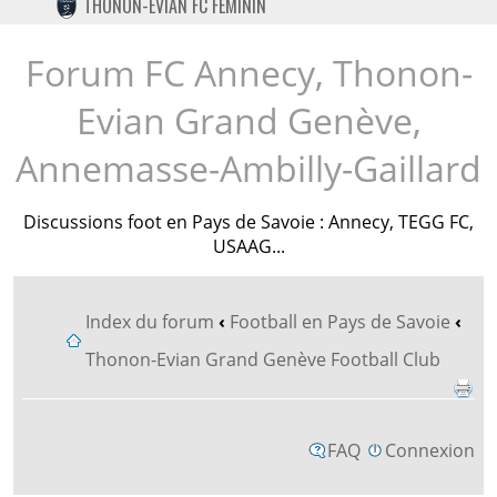
THONON-EVIAN FC FÉMININ
TWITTER
INSTAGRAM
Forum FC Annecy, Thonon-
Evian Grand Genève,
Annemasse-Ambilly-Gaillard
Discussions foot en Pays de Savoie : Annecy, TEGG FC,
USAAG...
Index du forum
‹
Football en Pays de Savoie
‹
Thonon-Evian Grand Genève Football Club
FAQ
Connexion