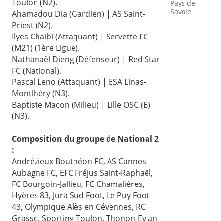
Toulon (N2).
Pays de
Savoie
Ahamadou Dia (Gardien) | AS Saint-
Priest (N2).
Ilyes Chaibi (Attaquant) | Servette FC
(M21) (1ère Ligue).
Nathanaël Dieng (Défenseur) | Red Star
FC (National).
Pascal Leno (Attaquant) | ESA Linas-
Montlhéry (N3).
Baptiste Macon (Milieu) | Lille OSC (B)
(N3).
Composition du groupe de National 2
:
Andrézieux Bouthéon FC, AS Cannes,
Aubagne FC, EFC Fréjus Saint-Raphaël,
FC Bourgoin-Jallieu, FC Chamalières,
Hyères 83, Jura Sud Foot, Le Puy Foot
43, Olympique Alès en Cévennes, RC
Grasse, Sporting Toulon, Thonon-Evian