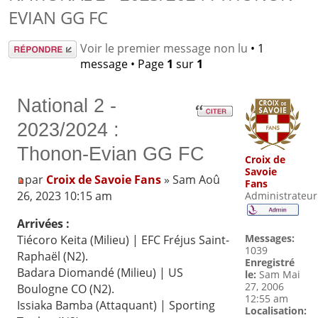
EVIAN GG FC
Répondre
Voir le premier message non lu
• 1
message • Page
1
sur
1
National 2 -
2023/2024 :
Thonon-Evian GG FC
Croix de
Savoie
par
Croix de Savoie Fans
» Sam Aoû
Fans
26, 2023 10:15 am
Administrateur
Arrivées :
Messages:
Tiécoro Keita (Milieu) | EFC Fréjus Saint-
1039
Raphaël (N2).
Enregistré
Badara Diomandé (Milieu) | US
le:
Sam Mai
27, 2006
Boulogne CO (N2).
12:55 am
Issiaka Bamba (Attaquant) | Sporting
Localisation: