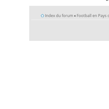
Index du forum
‹
Football en Pays 