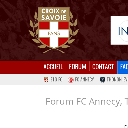
ACCUEIL
FORUM
CONTACT
FA
ETG FC
FC ANNECY
THONON-EV
Forum FC Annecy, 
D