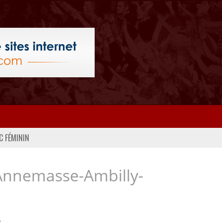
C FÉMININ
Annemasse-Ambilly-
..