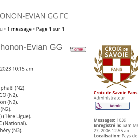
THONON-EVIAN GG FC
lu
• 1 message • Page
1
sur
1
 Thonon-Evian GG
 2023 10:15 am
aphaël (N2).
Croix de Savoie Fans
CO (N2).
Administrateur
on (N2).
(N2).
) (1ère Ligue).
Messages:
1039
 (National).
Enregistré le:
Sam Ma
héry (N3).
27, 2006 12:55 am
Localisation:
Pays de
.