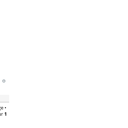
e •
ur
1