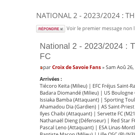
NATIONAL 2 - 2023/2024 : 
Répondre
Voir le premier message non 
National 2 - 2023/2024 :
FC
par
Croix de Savoie Fans
» Sam Aoû 26,
Arrivées :
Tiécoro Keita (Milieu) | EFC Fréjus Saint-R
Badara Diomandé (Milieu) | US Boulogne 
Issiaka Bamba (Attaquant) | Sporting Toul
Ahamadou Dia (Gardien) | AS Saint-Priest 
Ilyes Chaibi (Attaquant) | Servette FC (M21
Nathanaël Dieng (Défenseur) | Red Star FC
Pascal Leno (Attaquant) | ESA Linas-Montl
Baptiste Macon (Milieu) | Lille OSC (B) (N3)