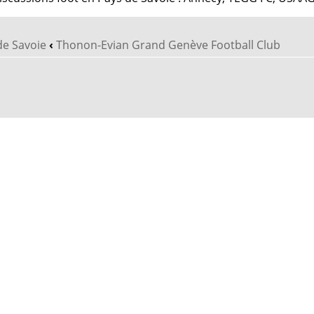
de Savoie
‹
Thonon-Evian Grand Genève Football Club