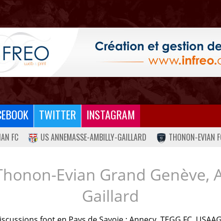
CEBOOK
TWITTER
INSTAGRAM
IAN FC
US ANNEMASSE-AMBILLY-GAILLARD
THONON-EVIAN F
Thonon-Evian Grand Genève, 
Gaillard
iscussions foot en Pays de Savoie : Annecy, TEGG FC, USAAG.