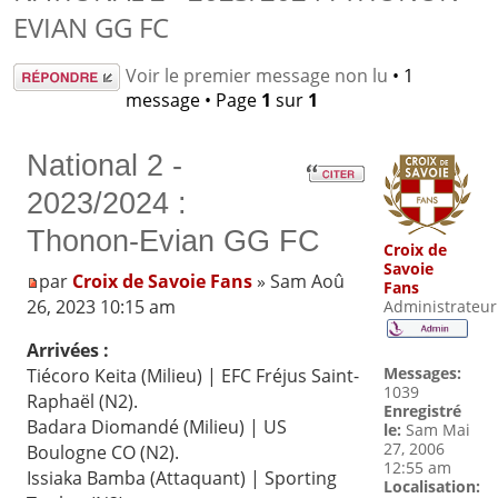
EVIAN GG FC
Répondre
Voir le premier message non lu
• 1
message • Page
1
sur
1
National 2 -
2023/2024 :
Thonon-Evian GG FC
Croix de
Savoie
par
Croix de Savoie Fans
» Sam Aoû
Fans
26, 2023 10:15 am
Administrateur
Arrivées :
Messages:
Tiécoro Keita (Milieu) | EFC Fréjus Saint-
1039
Raphaël (N2).
Enregistré
Badara Diomandé (Milieu) | US
le:
Sam Mai
27, 2006
Boulogne CO (N2).
12:55 am
Issiaka Bamba (Attaquant) | Sporting
Localisation: