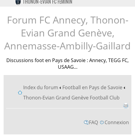
THONON-EVIAN FC FÉMININ
TWITTER
INSTAGRAM
Forum FC Annecy, Thonon-
Evian Grand Genève,
Annemasse-Ambilly-Gaillard
Discussions foot en Pays de Savoie : Annecy, TEGG FC,
USAAG...
Index du forum
‹
Football en Pays de Savoie
‹
Thonon-Evian Grand Genève Football Club
FAQ
Connexion