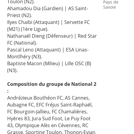
Toulon (N2).
Pays de
Savoie
Ahamadou Dia (Gardien) | AS Saint-
Priest (N2).
Ilyes Chaibi (Attaquant) | Servette FC
(M21) (1ère Ligue).
Nathanaël Dieng (Défenseur) | Red Star
FC (National).
Pascal Leno (Attaquant) | ESA Linas-
Montlhéry (N3).
Baptiste Macon (Milieu) | Lille OSC (B)
(N3).
Composition du groupe de National 2
:
Andrézieux Bouthéon FC, AS Cannes,
Aubagne FC, EFC Fréjus Saint-Raphaël,
FC Bourgoin-Jallieu, FC Chamalières,
Hyères 83, Jura Sud Foot, Le Puy Foot
43, Olympique Alès en Cévennes, RC
Grasse, Sporting Toulon, Thonon-Evian