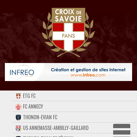
ACCUEIL
ETG FC
FORUM
FC ANNECY
THONON-EVIAN FC
CONTACT
US ANNEMASSE-AMBILLY-GAILLARD
FACEBOOK