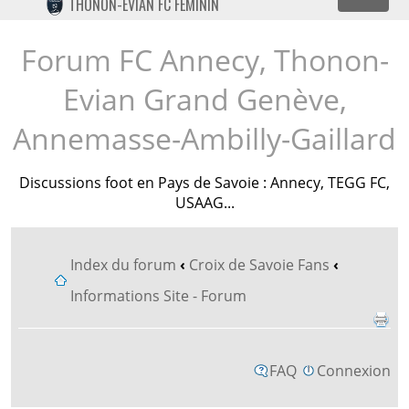
Dépl
THONON-EVIAN FC FÉMININ
TWITTER
INSTAGRAM
Forum FC Annecy, Thonon-
Evian Grand Genève,
Annemasse-Ambilly-Gaillard
Discussions foot en Pays de Savoie : Annecy, TEGG FC,
USAAG...
Index du forum
‹
Croix de Savoie Fans
‹
Informations Site - Forum
FAQ
Connexion