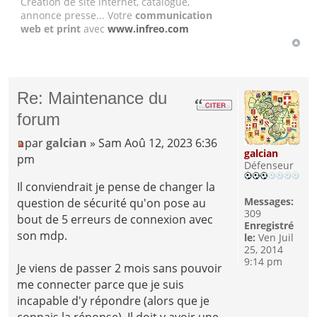
Création de site internet, catalogue,
annonce presse... Votre
communication
web et print
avec
www.infreo.com
Re: Maintenance du
forum
par
galcian
» Sam Aoû 12, 2023 6:36
galcian
pm
Défenseur
Il conviendrait je pense de changer la
Messages:
question de sécurité qu'on pose au
309
bout de 5 erreurs de connexion avec
Enregistré
son mdp.
le:
Ven Juil
25, 2014
9:14 pm
Je viens de passer 2 mois sans pouvoir
me connecter parce que je suis
incapable d'y répondre (alors que je
connais la réponse). Il doit y avoir une