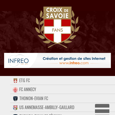
ACCUEIL
ETG FC
FORUM
FC ANNECY
THONON-EVIAN FC
CONTACT
US ANNEMASSE-AMBILLY-GAILLARD
FACEBOOK