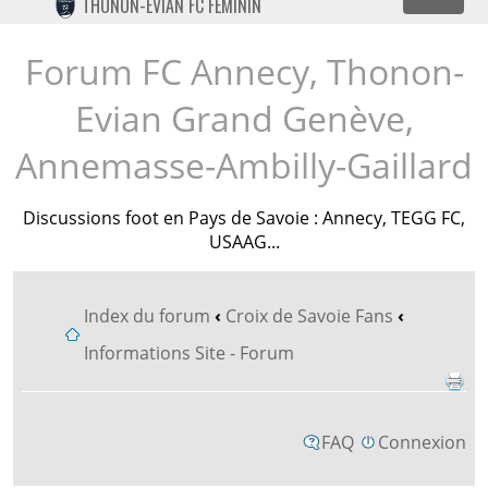
Dépl
THONON-EVIAN FC FÉMININ
TWITTER
INSTAGRAM
Forum FC Annecy, Thonon-
Evian Grand Genève,
Annemasse-Ambilly-Gaillard
Discussions foot en Pays de Savoie : Annecy, TEGG FC,
USAAG...
Index du forum
‹
Croix de Savoie Fans
‹
Informations Site - Forum
FAQ
Connexion