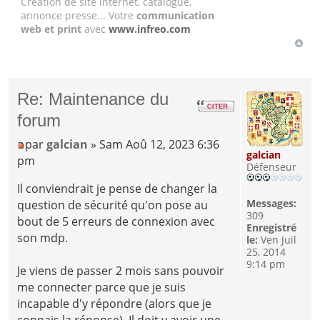
Création de site internet, catalogue,
annonce presse... Votre
communication
web et print
avec
www.infreo.com
Re: Maintenance du
forum
par
galcian
» Sam Aoû 12, 2023 6:36
galcian
pm
Défenseur
Il conviendrait je pense de changer la
Messages:
question de sécurité qu'on pose au
309
bout de 5 erreurs de connexion avec
Enregistré
son mdp.
le:
Ven Juil
25, 2014
9:14 pm
Je viens de passer 2 mois sans pouvoir
me connecter parce que je suis
incapable d'y répondre (alors que je
connais la réponse). Il doit y avoir une