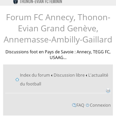
THONON-EVIAN FC FÉMININ
TWITTER
INSTAGRAM
Forum FC Annecy, Thonon-
Evian Grand Genève,
Annemasse-Ambilly-Gaillard
Discussions foot en Pays de Savoie : Annecy, TEGG FC,
USAAG...
Index du forum
‹
Discussion libre
‹
L'actualité
du football
FAQ
Connexion