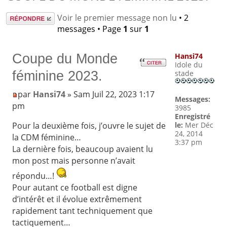
Répondre
Voir le premier message non lu
• 2
messages • Page
1
sur
1
Coupe du Monde
Hansi74
Idole du
féminine 2023.
stade
par
Hansi74
» Sam Juil 22, 2023 1:17
Messages:
pm
3985
Enregistré
le:
Mer Déc
Pour la deuxième fois, j’ouvre le sujet de
24, 2014
la CDM féminine…
3:37 pm
La dernière fois, beaucoup avaient lu
mon post mais personne n’avait
répondu…!
Pour autant ce football est digne
d’intérêt et il évolue extrêmement
rapidement tant techniquement que
tactiquement…