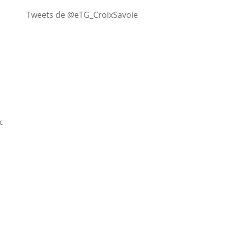
Tweets de @eTG_CroixSavoie
c