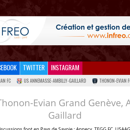
CEBOOK
TWITTER
INSTAGRAM
IAN FC
US ANNEMASSE-AMBILLY-GAILLARD
THONON-EVIAN F
Thonon-Evian Grand Genève, 
Gaillard
iscussions foot en Pays de Savoie : Annecy, TEGG FC, USAAG.