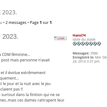
 2023.
lu
• 2 messages • Page
1
sur
1
 2023.
Hansi74
Idole du stade
Messages:
3986
 la CDM féminine…
Enregistré le:
Mer Dé
n post mais personne n’avait
24, 2014 3:37 pm
t et il évolue extrêmement
tiquement…
le jour et la nuit avec le jeu
claient pas !!
 surtout dans la finition qui ne se
es..mais ces dames rattrapent leur