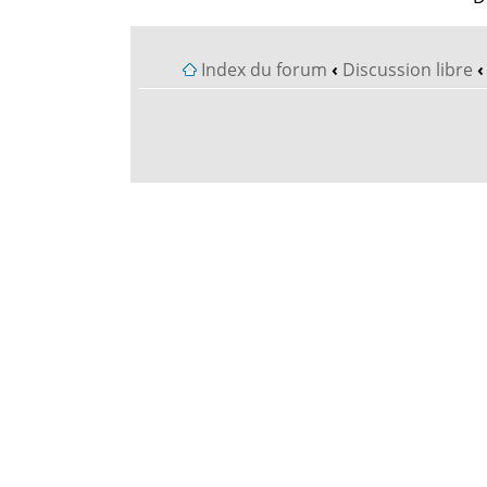
Index du forum
‹
Discussion libre
‹