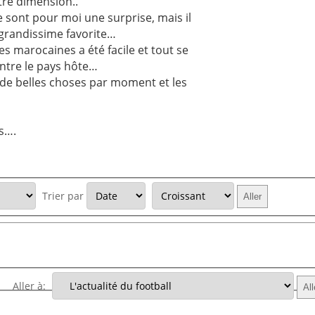
utre dimension..
e sont pour moi une surprise, mais il
, grandissime favorite…
s marocaines a été facile et tout se
ontre le pays hôte…
 de belles choses par moment et les
is….
Trier par
Aller à: