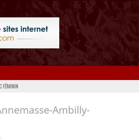
C FÉMININ
Annemasse-Ambilly-
..