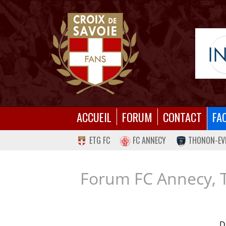
ACCUEIL
FORUM
CONTACT
FA
ETG FC
FC ANNECY
THONON-EV
Forum FC Annecy, 
D