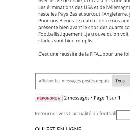
Avec les 8e de finale, la CDM a pris une a
Les éliminations des USA et de l’Allemagn
reste les Pays Bas et surtout l’Angleterre
Pour nos Bleues..le match contre nos amie
présente bien avant le choc des quarts c
Footballistiquement…je trouve qu’on voit
stades sont bien remplis…
C’est une réussite de la FIFA…pour une fo
Afficher les messages postés depuis:
Répondre
2 messages • Page
1
sur
1
Retourner vers L'actualité du football
QUI EST EN LIGNE