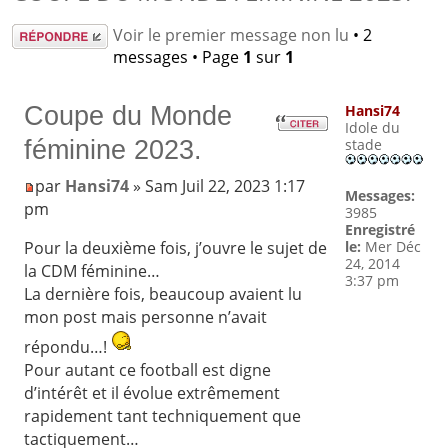
Répondre
Voir le premier message non lu
• 2
messages • Page
1
sur
1
Coupe du Monde
Hansi74
Idole du
féminine 2023.
stade
par
Hansi74
» Sam Juil 22, 2023 1:17
Messages:
pm
3985
Enregistré
le:
Mer Déc
Pour la deuxième fois, j’ouvre le sujet de
24, 2014
la CDM féminine…
3:37 pm
La dernière fois, beaucoup avaient lu
mon post mais personne n’avait
répondu…!
Pour autant ce football est digne
d’intérêt et il évolue extrêmement
rapidement tant techniquement que
tactiquement…