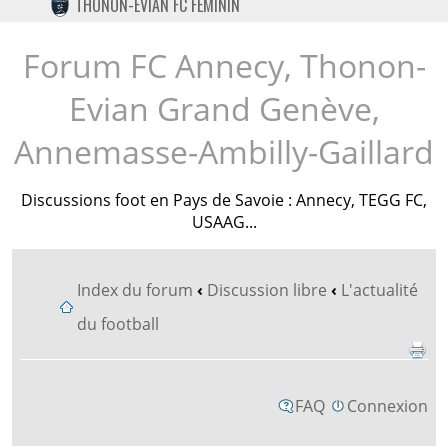
THONON-EVIAN FC FÉMININ
TWITTER
INSTAGRAM
Forum FC Annecy, Thonon-
Evian Grand Genève,
Annemasse-Ambilly-Gaillard
Discussions foot en Pays de Savoie : Annecy, TEGG FC,
USAAG...
Index du forum
‹
Discussion libre
‹
L'actualité
du football
FAQ
Connexion