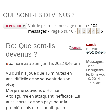
QUE SONT-ILS DEVENUS ?
Répondre
Voir le premier message non lu
• 104
messages •
Page
6
sur
6
•
1
2
3
4
5
6
Re: Que sont-ils
santis
Buteur
devenus ?
Messages:
par
santis
» Sam Jan 15, 2022 9:46 pm
1872
Enregistré
Vu qu'il n'a joué que 15 minutes en 1
le:
Dim Aoû
10, 2014
ans, difficile de se souvenir de son
11:15 am
visage.
Moi je me souviens d'Hernan
Altolaguirre en attaquant inefficace! Lui
aussi sortait de son pays pour la
première fois et ne jouait qu'en