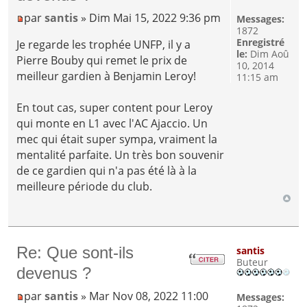
par
santis
» Dim Mai 15, 2022 9:36 pm
Messages:
1872
Enregistré
Je regarde les trophée UNFP, il y a
le:
Dim Aoû
Pierre Bouby qui remet le prix de
10, 2014
meilleur gardien à Benjamin Leroy!
11:15 am
En tout cas, super content pour Leroy
qui monte en L1 avec l'AC Ajaccio. Un
mec qui était super sympa, vraiment la
mentalité parfaite. Un très bon souvenir
de ce gardien qui n'a pas été là à la
meilleure période du club.
Re: Que sont-ils
santis
Buteur
devenus ?
par
santis
» Mar Nov 08, 2022 11:00
Messages: