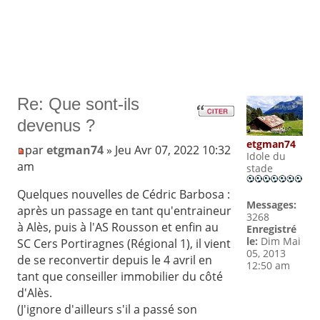
Re: Que sont-ils
devenus ?
etgman74
par
etgman74
» Jeu Avr 07, 2022 10:32
Idole du
am
stade
Quelques nouvelles de Cédric Barbosa :
Messages:
après un passage en tant qu'entraineur
3268
à Alès, puis à l'AS Rousson et enfin au
Enregistré
le:
Dim Mai
SC Cers Portiragnes (Régional 1), il vient
05, 2013
de se reconvertir depuis le 4 avril en
12:50 am
tant que conseiller immobilier du côté
d'Alès.
(J'ignore d'ailleurs s'il a passé son