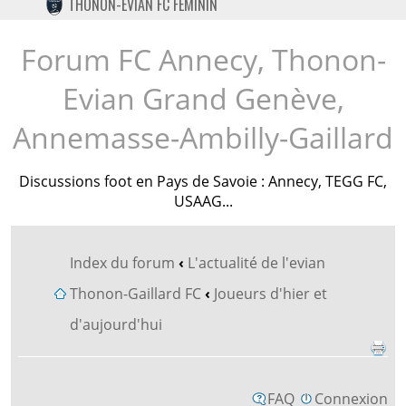
THONON-EVIAN FC FÉMININ
TWITTER
INSTAGRAM
Forum FC Annecy, Thonon-
Evian Grand Genève,
Annemasse-Ambilly-Gaillard
Discussions foot en Pays de Savoie : Annecy, TEGG FC,
USAAG...
Index du forum
‹
L'actualité de l'evian
Thonon-Gaillard FC
‹
Joueurs d'hier et
d'aujourd'hui
FAQ
Connexion