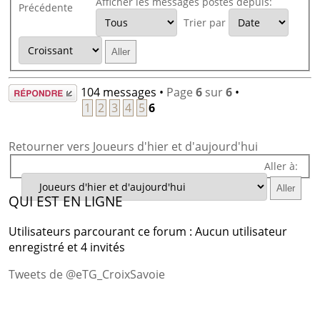
Afficher les messages postés depuis:
Précédente
Trier par
Répondre
104 messages •
Page
6
sur
6
•
1
2
3
4
5
6
Retourner vers Joueurs d'hier et d'aujourd'hui
Aller à:
QUI EST EN LIGNE
Utilisateurs parcourant ce forum : Aucun utilisateur
enregistré et 4 invités
Tweets de @eTG_CroixSavoie