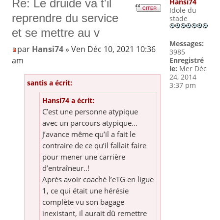
Re: Le druide va t'il
Hansi74
Idole du
reprendre du service
stade
et se mettre au v
Messages:
par
Hansi74
» Ven Déc 10, 2021 10:36
3985
am
Enregistré
le:
Mer Déc
24, 2014
santis a écrit:
3:37 pm
Hansi74 a écrit:
C’est une personne atypique
avec un parcours atypique...
J’avance même qu’il a fait le
contraire de ce qu’il fallait faire
pour mener une carrière
d’entraîneur..!
Après avoir coaché l’eTG en ligue
1, ce qui était une hérésie
complète vu son bagage
inexistant, il aurait dû remettre