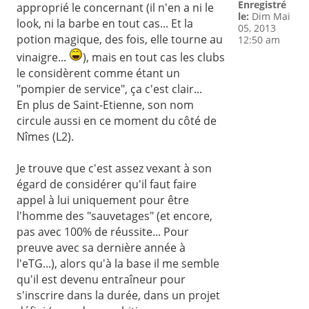
Enregistré
approprié le concernant (il n'en a ni le
le:
Dim Mai
look, ni la barbe en tout cas... Et la
05, 2013
potion magique, des fois, elle tourne au
12:50 am
vinaigre...
), mais en tout cas les clubs
le considèrent comme étant un
"pompier de service", ça c'est clair...
En plus de Saint-Etienne, son nom
circule aussi en ce moment du côté de
Nîmes (L2).
Je trouve que c'est assez vexant à son
égard de considérer qu'il faut faire
appel à lui uniquement pour être
l'homme des "sauvetages" (et encore,
pas avec 100% de réussite... Pour
preuve avec sa dernière année à
l'eTG...), alors qu'à la base il me semble
qu'il est devenu entraîneur pour
s'inscrire dans la durée, dans un projet