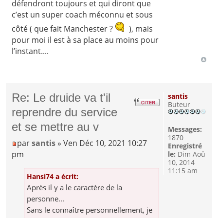
défendront toujours et qui diront que
c’est un super coach méconnu et sous
côté ( que fait Manchester ?
), mais
pour moi il est à sa place au moins pour
l’instant....
Re: Le druide va t'il
santis
Buteur
reprendre du service
et se mettre au v
Messages:
1870
par
santis
» Ven Déc 10, 2021 10:27
Enregistré
pm
le:
Dim Aoû
10, 2014
11:15 am
Hansi74 a écrit:
Après il y a le caractère de la
personne...
Sans le connaître personnellement, je