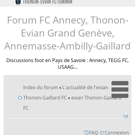
THONON-EVIAN FC FÉMININ
TWITTER
INSTAGRAM
Forum FC Annecy, Thonon-
Evian Grand Genève,
Annemasse-Ambilly-Gaillard
Discussions foot en Pays de Savoie : Annecy, TEGG FC,
USAAG...
Index du forum
‹
L'actualité de l'evian
Dépl
Thonon-Gaillard FC
‹
evian Thonon-Gaillard
FC
FAQ
Connexion