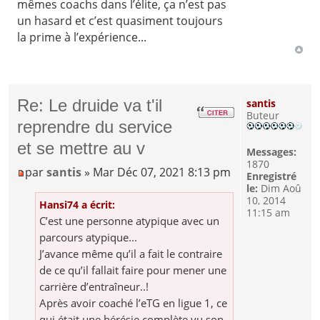
mêmes coachs dans l’élite, ça n’est pas
un hasard et c’est quasiment toujours
la prime à l’expérience...
Re: Le druide va t'il
santis
Buteur
reprendre du service
et se mettre au v
Messages:
1870
par
santis
» Mar Déc 07, 2021 8:13 pm
Enregistré
le:
Dim Aoû
10, 2014
Hansi74 a écrit:
11:15 am
C’est une personne atypique avec un
parcours atypique...
J’avance même qu’il a fait le contraire
de ce qu’il fallait faire pour mener une
carrière d’entraîneur..!
Après avoir coaché l’eTG en ligue 1, ce
qui était une hérésie complète vu son