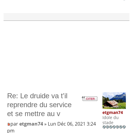
Re: Le druide va t'il
reprendre du service
etgman74
et se mettre au v
Idole du
stade
par
etgman74
» Lun Déc 06, 2021 3:24
pm