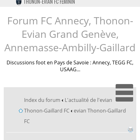
THONON-EVIAN FC FÉMININ
TWITTER
INSTAGRAM
Forum FC Annecy, Thonon-
Evian Grand Genève,
Annemasse-Ambilly-Gaillard
Discussions foot en Pays de Savoie : Annecy, TEGG FC,
USAAG...
Dépl
Index du forum
‹
L'actualité de l'evian
Thonon-Gaillard FC
‹
evian Thonon-Gaillard
FC