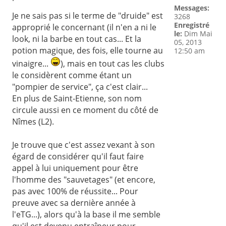
Messages:
Je ne sais pas si le terme de "druide" est
3268
Enregistré
approprié le concernant (il n'en a ni le
le:
Dim Mai
look, ni la barbe en tout cas... Et la
05, 2013
potion magique, des fois, elle tourne au
12:50 am
vinaigre...
), mais en tout cas les clubs
le considèrent comme étant un
"pompier de service", ça c'est clair...
En plus de Saint-Etienne, son nom
circule aussi en ce moment du côté de
Nîmes (L2).
Je trouve que c'est assez vexant à son
égard de considérer qu'il faut faire
appel à lui uniquement pour être
l'homme des "sauvetages" (et encore,
pas avec 100% de réussite... Pour
preuve avec sa dernière année à
l'eTG...), alors qu'à la base il me semble
qu'il est devenu entraîneur pour