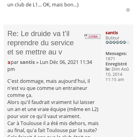
un club de L1... OK, mais bon...)
Re: Le druide va t'il
santis
Buteur
reprendre du service
et se mettre au v
Messages:
1871
par
santis
» Lun Déc 06, 2021 11:34
Enregistré
pm
le:
Dim Aoû
10, 2014
11:15 am
C'est dommage, mais aujourd'hui, il
n'est vu que comme un entraineur
comme ça.
Alors qu'il faudrait vraiment lui laisser
un an et une vraie équipe (même en L2)
pour voir ce qu'il vaut vraiment.
Car à Toulouse il a été mis dehors, mais
au final, qu'a fait Toulouse par la suite?