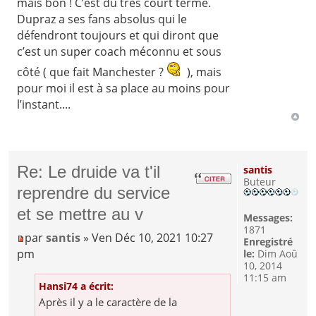
mais bon ! C’est du très court terme.
Dupraz a ses fans absolus qui le
défendront toujours et qui diront que
c’est un super coach méconnu et sous
côté ( que fait Manchester ?
), mais
pour moi il est à sa place au moins pour
l’instant....
Re: Le druide va t'il
santis
Buteur
reprendre du service
et se mettre au v
Messages:
1871
par
santis
» Ven Déc 10, 2021 10:27
Enregistré
pm
le:
Dim Aoû
10, 2014
11:15 am
Hansi74 a écrit:
Après il y a le caractère de la