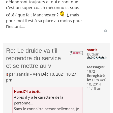
défendront toujours et qui diront que
c’est un super coach méconnu et sous
côté ( que fait Manchester ?
), mais
pour moi il est à sa place au moins pour
l’instant....
Re: Le druide va t'il
santis
Buteur
reprendre du service
et se mettre au v
Messages:
1872
par
santis
» Ven Déc 10, 2021 10:27
Enregistré
pm
le:
Dim Aoû
10, 2014
11:15 am
Hansi74 a écrit:
Après il y a le caractère de la
personne...
Sans le connaître personnellement, je