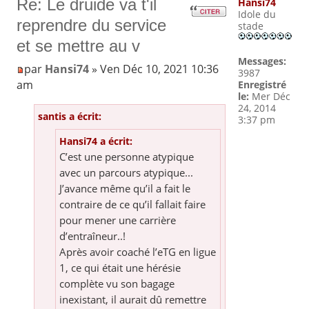
Re: Le druide va t'il
Hansi74
Idole du
reprendre du service
stade
et se mettre au v
Messages:
par
Hansi74
» Ven Déc 10, 2021 10:36
3987
am
Enregistré
le:
Mer Déc
24, 2014
santis a écrit:
3:37 pm
Hansi74 a écrit:
C’est une personne atypique
avec un parcours atypique...
J’avance même qu’il a fait le
contraire de ce qu’il fallait faire
pour mener une carrière
d’entraîneur..!
Après avoir coaché l’eTG en ligue
1, ce qui était une hérésie
complète vu son bagage
inexistant, il aurait dû remettre