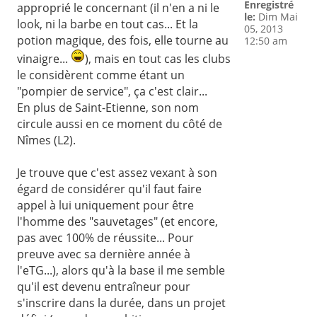
Enregistré
approprié le concernant (il n'en a ni le
le:
Dim Mai
look, ni la barbe en tout cas... Et la
05, 2013
potion magique, des fois, elle tourne au
12:50 am
vinaigre...
), mais en tout cas les clubs
le considèrent comme étant un
"pompier de service", ça c'est clair...
En plus de Saint-Etienne, son nom
circule aussi en ce moment du côté de
Nîmes (L2).
Je trouve que c'est assez vexant à son
égard de considérer qu'il faut faire
appel à lui uniquement pour être
l'homme des "sauvetages" (et encore,
pas avec 100% de réussite... Pour
preuve avec sa dernière année à
l'eTG...), alors qu'à la base il me semble
qu'il est devenu entraîneur pour
s'inscrire dans la durée, dans un projet