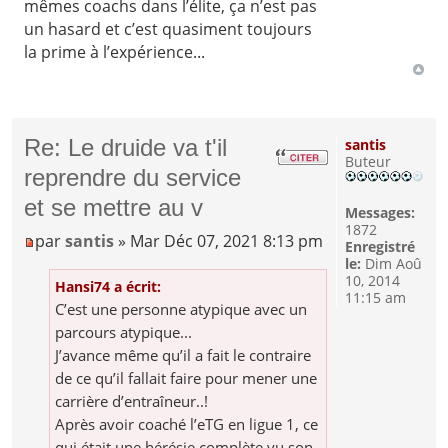
mêmes coachs dans l’élite, ça n’est pas
un hasard et c’est quasiment toujours
la prime à l’expérience...
Re: Le druide va t'il
santis
Buteur
reprendre du service
et se mettre au v
Messages:
1872
par
santis
» Mar Déc 07, 2021 8:13 pm
Enregistré
le:
Dim Aoû
10, 2014
Hansi74 a écrit:
11:15 am
C’est une personne atypique avec un
parcours atypique...
J’avance même qu’il a fait le contraire
de ce qu’il fallait faire pour mener une
carrière d’entraîneur..!
Après avoir coaché l’eTG en ligue 1, ce
qui était une hérésie complète vu son