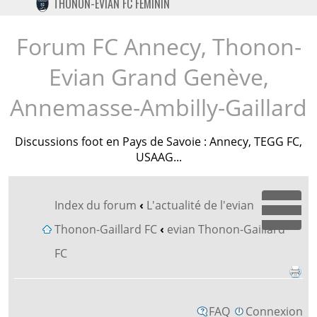
THONON-EVIAN FC FÉMININ
TWITTER
INSTAGRAM
Forum FC Annecy, Thonon-
Evian Grand Genève,
Annemasse-Ambilly-Gaillard
Discussions foot en Pays de Savoie : Annecy, TEGG FC,
USAAG...
Index du forum
‹
L'actualité de l'evian
Dépl
Thonon-Gaillard FC
‹
evian Thonon-Gaillard
FC
FAQ
Connexion