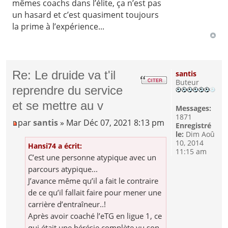
mêmes coachs dans l’élite, ça n’est pas
un hasard et c’est quasiment toujours
la prime à l’expérience...
Re: Le druide va t'il
santis
Buteur
reprendre du service
et se mettre au v
Messages:
1871
par
santis
» Mar Déc 07, 2021 8:13 pm
Enregistré
le:
Dim Aoû
10, 2014
Hansi74 a écrit:
11:15 am
C’est une personne atypique avec un
parcours atypique...
J’avance même qu’il a fait le contraire
de ce qu’il fallait faire pour mener une
carrière d’entraîneur..!
Après avoir coaché l’eTG en ligue 1, ce
qui était une hérésie complète vu son