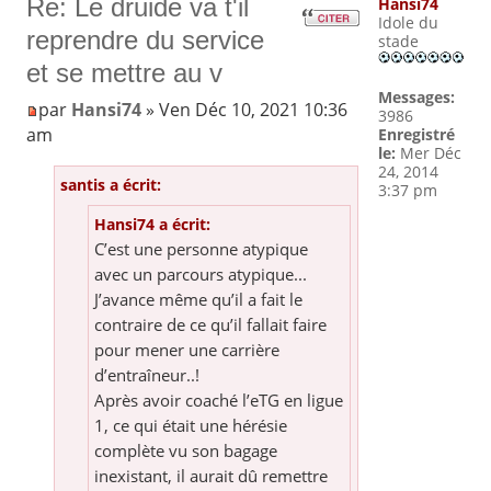
Re: Le druide va t'il
Hansi74
Idole du
reprendre du service
stade
et se mettre au v
Messages:
par
Hansi74
» Ven Déc 10, 2021 10:36
3986
am
Enregistré
le:
Mer Déc
24, 2014
santis a écrit:
3:37 pm
Hansi74 a écrit:
C’est une personne atypique
avec un parcours atypique...
J’avance même qu’il a fait le
contraire de ce qu’il fallait faire
pour mener une carrière
d’entraîneur..!
Après avoir coaché l’eTG en ligue
1, ce qui était une hérésie
complète vu son bagage
inexistant, il aurait dû remettre