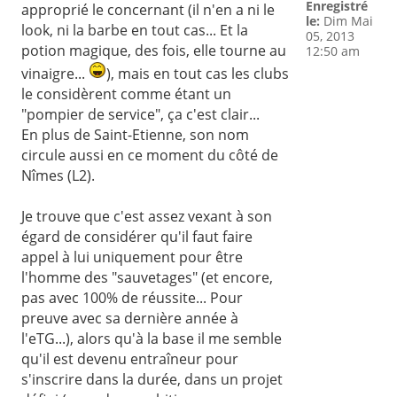
Enregistré
approprié le concernant (il n'en a ni le
le:
Dim Mai
look, ni la barbe en tout cas... Et la
05, 2013
potion magique, des fois, elle tourne au
12:50 am
vinaigre...
), mais en tout cas les clubs
le considèrent comme étant un
"pompier de service", ça c'est clair...
En plus de Saint-Etienne, son nom
circule aussi en ce moment du côté de
Nîmes (L2).
Je trouve que c'est assez vexant à son
égard de considérer qu'il faut faire
appel à lui uniquement pour être
l'homme des "sauvetages" (et encore,
pas avec 100% de réussite... Pour
preuve avec sa dernière année à
l'eTG...), alors qu'à la base il me semble
qu'il est devenu entraîneur pour
s'inscrire dans la durée, dans un projet