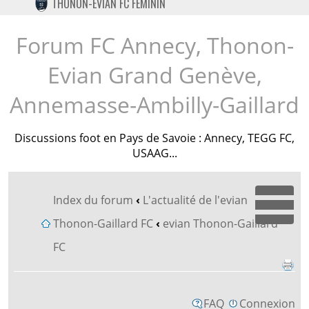
THONON-EVIAN FC FÉMININ
TWITTER
INSTAGRAM
Forum FC Annecy, Thonon-
Evian Grand Genève,
Annemasse-Ambilly-Gaillard
Discussions foot en Pays de Savoie : Annecy, TEGG FC,
USAAG...
Index du forum
‹
L'actualité de l'evian
Dépl
Thonon-Gaillard FC
‹
evian Thonon-Gaillard
FC
FAQ
Connexion