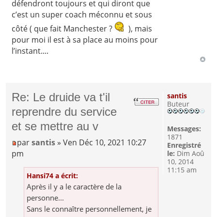
défendront toujours et qui diront que
c’est un super coach méconnu et sous
côté ( que fait Manchester ?
), mais
pour moi il est à sa place au moins pour
l’instant....
Re: Le druide va t'il
santis
Buteur
reprendre du service
et se mettre au v
Messages:
1871
par
santis
» Ven Déc 10, 2021 10:27
Enregistré
pm
le:
Dim Aoû
10, 2014
11:15 am
Hansi74 a écrit:
Après il y a le caractère de la
personne...
Sans le connaître personnellement, je