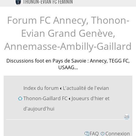
THONON-EVIAN FC FÉMININ
TWITTER
INSTAGRAM
Forum FC Annecy, Thonon-
Evian Grand Genève,
Annemasse-Ambilly-Gaillard
Discussions foot en Pays de Savoie : Annecy, TEGG FC,
USAAG...
Index du forum
‹
L'actualité de l'evian
Thonon-Gaillard FC
‹
Joueurs d'hier et
d'aujourd'hui
FAQ
Connexion