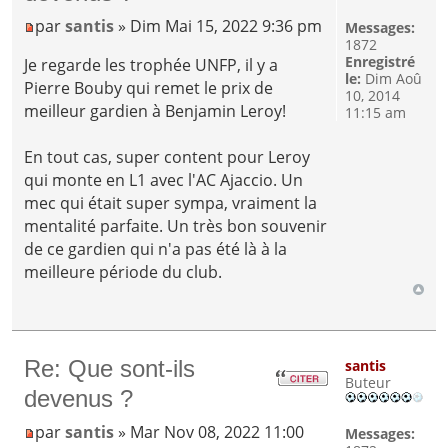
par
santis
» Dim Mai 15, 2022 9:36 pm
Messages:
1872
Enregistré
Je regarde les trophée UNFP, il y a
le:
Dim Aoû
Pierre Bouby qui remet le prix de
10, 2014
meilleur gardien à Benjamin Leroy!
11:15 am
En tout cas, super content pour Leroy
qui monte en L1 avec l'AC Ajaccio. Un
mec qui était super sympa, vraiment la
mentalité parfaite. Un très bon souvenir
de ce gardien qui n'a pas été là à la
meilleure période du club.
Re: Que sont-ils
santis
Buteur
devenus ?
par
santis
» Mar Nov 08, 2022 11:00
Messages: