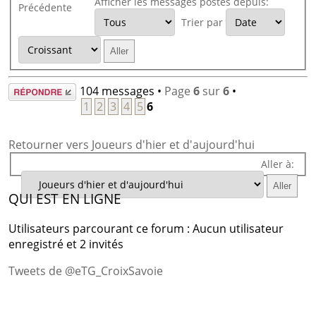
Afficher les messages postés depuis:
Précédente
Trier par
Répondre
104 messages •
Page
6
sur
6
•
1
2
3
4
5
6
Retourner vers Joueurs d'hier et d'aujourd'hui
Aller à:
QUI EST EN LIGNE
Utilisateurs parcourant ce forum : Aucun utilisateur
enregistré et 2 invités
Tweets de @eTG_CroixSavoie