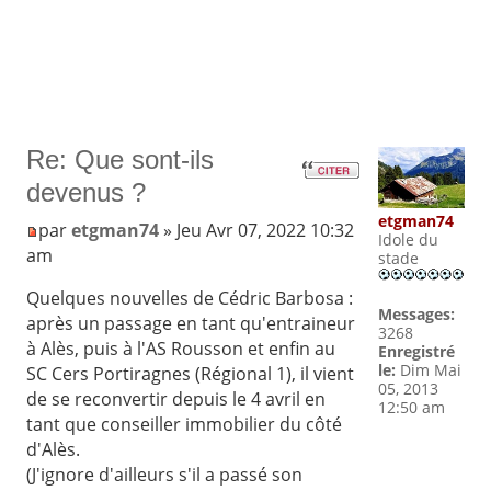
Re: Que sont-ils
devenus ?
etgman74
par
etgman74
» Jeu Avr 07, 2022 10:32
Idole du
am
stade
Quelques nouvelles de Cédric Barbosa :
Messages:
après un passage en tant qu'entraineur
3268
à Alès, puis à l'AS Rousson et enfin au
Enregistré
le:
Dim Mai
SC Cers Portiragnes (Régional 1), il vient
05, 2013
de se reconvertir depuis le 4 avril en
12:50 am
tant que conseiller immobilier du côté
d'Alès.
(J'ignore d'ailleurs s'il a passé son