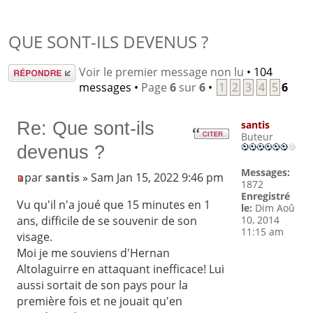
QUE SONT-ILS DEVENUS ?
Répondre
Voir le premier message non lu
• 104
messages •
Page
6
sur
6
•
1
2
3
4
5
6
Re: Que sont-ils
santis
Buteur
devenus ?
Messages:
par
santis
» Sam Jan 15, 2022 9:46 pm
1872
Enregistré
Vu qu'il n'a joué que 15 minutes en 1
le:
Dim Aoû
10, 2014
ans, difficile de se souvenir de son
11:15 am
visage.
Moi je me souviens d'Hernan
Altolaguirre en attaquant inefficace! Lui
aussi sortait de son pays pour la
première fois et ne jouait qu'en