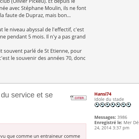
lub (Olivier Pickeu). Et depuis le
née avec Stéphane Moulin, ils ne font
 la faute de Dupraz, mais bon...
 le niveau abyssal de l'effectif, c'est
nne pendant 5 mois. Il n'y a pas grand
.
ait souvent parlé de St Etienne, pour
 c'est le souvenir des années 70, donc
 du service et se
Hansi74
Idole du stade
Messages:
3986
Enregistré le:
Mer Dé
24, 2014 3:37 pm
est vu que comme un entraineur comme