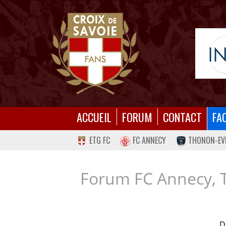
ACCUEIL
FORUM
CONTACT
FA
ETG FC
FC ANNECY
THONON-EV
Forum FC Annecy, 
D