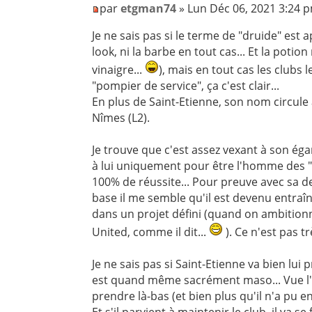
par
etgman74
» Lun Déc 06, 2021 3:24 
Je ne sais pas si le terme de "druide" est a
look, ni la barbe en tout cas... Et la potio
vinaigre...
), mais en tout cas les club
"pompier de service", ça c'est clair...
En plus de Saint-Etienne, son nom circul
Nîmes (L2).
Je trouve que c'est assez vexant à son égar
à lui uniquement pour être l'homme des "
100% de réussite... Pour preuve avec sa der
base il me semble qu'il est devenu entraîn
dans un projet défini (quand on ambition
United, comme il dit...
). Ce n'est pas trè
Je ne sais pas si Saint-Etienne va bien lui p
est quand même sacrément maso... Vue l'ét
prendre là-bas (et bien plus qu'il n'a pu 
Et s'il parvient à maintenir le club, il va s