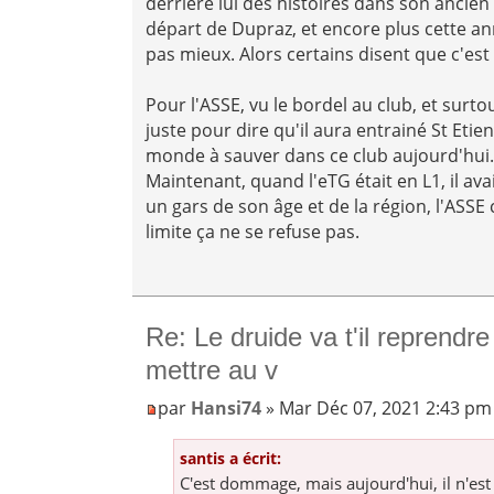
derrière lui des histoires dans son ancien c
départ de Dupraz, et encore plus cette an
pas mieux. Alors certains disent que c'est
Pour l'ASSE, vu le bordel au club, et surtout
juste pour dire qu'il aura entrainé St Etie
monde à sauver dans ce club aujourd'hui
Maintenant, quand l'eTG était en L1, il av
un gars de son âge et de la région, l'ASSE
limite ça ne se refuse pas.
Re: Le druide va t'il reprendre
mettre au v
par
Hansi74
» Mar Déc 07, 2021 2:43 pm
santis a écrit:
C'est dommage, mais aujourd'hui, il n'