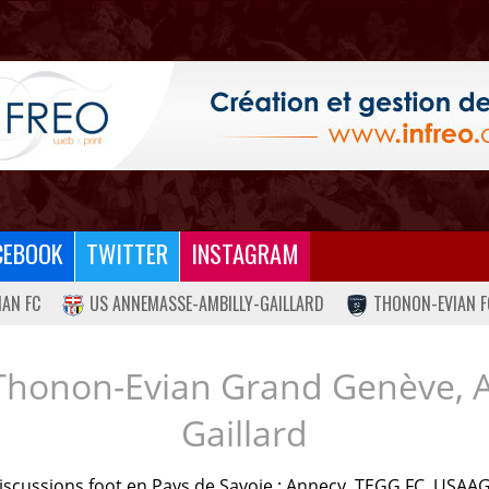
CEBOOK
TWITTER
INSTAGRAM
IAN FC
US ANNEMASSE-AMBILLY-GAILLARD
THONON-EVIAN F
Thonon-Evian Grand Genève, 
Gaillard
iscussions foot en Pays de Savoie : Annecy, TEGG FC, USAAG.