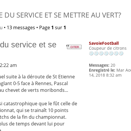
E DU SERVICE ET SE METTRE AU VERT?
lu
• 13 messages • Page
1
sur
1
 du service et se
SavoieFootball
Coupeur de citrons
12:22 am
Messages:
20
Enregistré le:
Mar Ao
14, 2018 8:32 am
el suite à la déroute de St Etienne
glant 0-5 face à Rennes, Pascal
au chevet de verts moribonds...
si catastrophique que le fût celle de
nat, qui se trainaît 10 points
tchs de la fin du championnat.
a plus de temps devant lui pour
e.