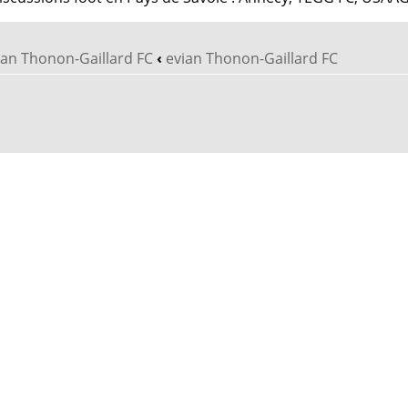
vian Thonon-Gaillard FC
‹
evian Thonon-Gaillard FC