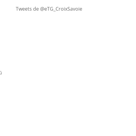
Tweets de @eTG_CroixSavoie
û