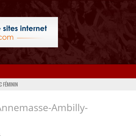
C FÉMININ
Annemasse-Ambilly-
..