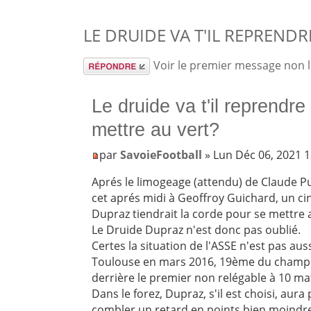
LE DRUIDE VA T'IL REPRENDR
Répondre
Voir le premier message non 
Le druide va t'il reprendre
mettre au vert?
par
SavoieFootball
» Lun Déc 06, 2021 
Aprés le limogeage (attendu) de Claude Pu
cet aprés midi à Geoffroy Guichard, un cin
Dupraz tiendrait la corde pour se mettre 
Le Druide Dupraz n'est donc pas oublié.
Certes la situation de l'ASSE n'est pas aus
Toulouse en mars 2016, 19ème du champion
derrière le premier non relégable à 10 ma
Dans le forez, Dupraz, s'il est choisi, aur
combler un retard en points bien moindr