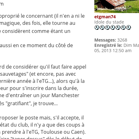
pm
pproprié le concernant (il n'en a ni le
etgman74
Idole du stade
n magique, des fois, elle tourne au
s le considèrent comme étant un
Messages:
3268
e aussi en ce moment du côté de
Enregistré le:
Dim Ma
05, 2013 12:50 am
d de considérer qu'il faut faire appel
sauvetages" (et encore, pas avec
nière année à l'eTG...), alors qu'à la
eur pour s'inscrire dans la durée,
ne d'entraîner un jour Manchester
s "gratifiant", je trouve...
roposer le poste mais, s'il accepte, il
at du club, il n'y a que des coups à
en prendre à l'eTG, Toulouse ou Caen).
e faire "taper dessus" dès le début de