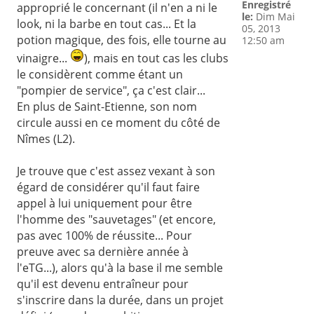
Enregistré
approprié le concernant (il n'en a ni le
le:
Dim Mai
look, ni la barbe en tout cas... Et la
05, 2013
potion magique, des fois, elle tourne au
12:50 am
vinaigre...
), mais en tout cas les clubs
le considèrent comme étant un
"pompier de service", ça c'est clair...
En plus de Saint-Etienne, son nom
circule aussi en ce moment du côté de
Nîmes (L2).
Je trouve que c'est assez vexant à son
égard de considérer qu'il faut faire
appel à lui uniquement pour être
l'homme des "sauvetages" (et encore,
pas avec 100% de réussite... Pour
preuve avec sa dernière année à
l'eTG...), alors qu'à la base il me semble
qu'il est devenu entraîneur pour
s'inscrire dans la durée, dans un projet