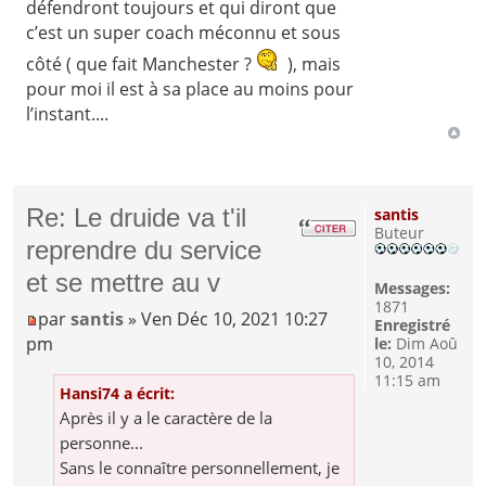
défendront toujours et qui diront que
c’est un super coach méconnu et sous
côté ( que fait Manchester ?
), mais
pour moi il est à sa place au moins pour
l’instant....
Re: Le druide va t'il
santis
Buteur
reprendre du service
et se mettre au v
Messages:
1871
par
santis
» Ven Déc 10, 2021 10:27
Enregistré
pm
le:
Dim Aoû
10, 2014
11:15 am
Hansi74 a écrit:
Après il y a le caractère de la
personne...
Sans le connaître personnellement, je