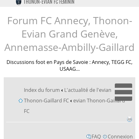
THONON-EVIAN FC FÉMININ
TWITTER
INSTAGRAM
Forum FC Annecy, Thonon-
Evian Grand Genève,
Annemasse-Ambilly-Gaillard
Discussions foot en Pays de Savoie : Annecy, TEGG FC,
USAAG...
Index du forum
‹
L'actualité de l'evian
Dépl
Thonon-Gaillard FC
‹
evian Thonon-Gaillard
FC
FAQ
Connexion