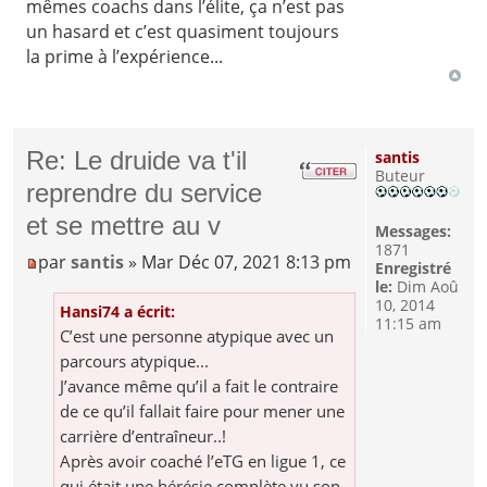
mêmes coachs dans l’élite, ça n’est pas
un hasard et c’est quasiment toujours
la prime à l’expérience...
Re: Le druide va t'il
santis
Buteur
reprendre du service
et se mettre au v
Messages:
1871
par
santis
» Mar Déc 07, 2021 8:13 pm
Enregistré
le:
Dim Aoû
10, 2014
Hansi74 a écrit:
11:15 am
C’est une personne atypique avec un
parcours atypique...
J’avance même qu’il a fait le contraire
de ce qu’il fallait faire pour mener une
carrière d’entraîneur..!
Après avoir coaché l’eTG en ligue 1, ce
qui était une hérésie complète vu son