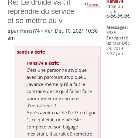
Re: Le druide va t'il
Hansi74
Idole du
reprendre du service
stade
et se mettre au v
Messages:
par
Hansi74
» Ven Déc 10, 2021 10:36
3985
am
Enregistré
le:
Mer Déc
24, 2014
santis a écrit:
3:37 pm
Hansi74 a écrit:
C’est une personne atypique
avec un parcours atypique...
J’avance même qu’il a fait le
contraire de ce qu’il fallait faire
pour mener une carrière
d’entraîneur..!
Après avoir coaché l’eTG en ligue
1, ce qui était une hérésie
complète vu son bagage
inexistant, il aurait dû remettre