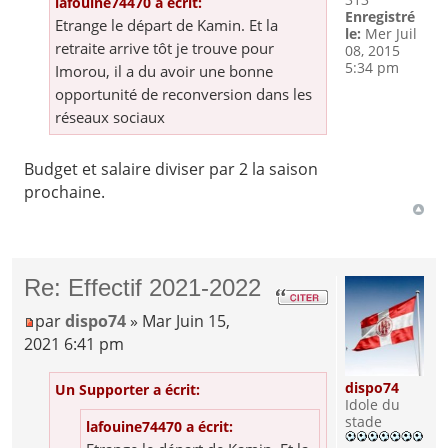
lafouine74470 a écrit:
Enregistré
Etrange le départ de Kamin. Et la
le:
Mer Juil
retraite arrive tôt je trouve pour
08, 2015
5:34 pm
Imorou, il a du avoir une bonne
opportunité de reconversion dans les
réseaux sociaux
Budget et salaire diviser par 2 la saison
prochaine.
Re: Effectif 2021-2022
par
dispo74
» Mar Juin 15,
2021 6:41 pm
dispo74
Un Supporter a écrit:
Idole du
stade
lafouine74470 a écrit: