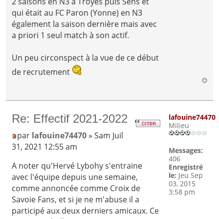
2 saisons en N3 à Troyes puis Sens et
qui était au FC Paron (Yonne) en N3
également la saison dernière mais avec
a priori 1 seul match à son actif.
Un peu circonspect à la vue de ce début
de recrutement
Re: Effectif 2021-2022
lafouine74470
Milieu
par
lafouine74470
» Sam Juil
31, 2021 12:55 am
Messages:
406
A noter qu'Hervé Lybohy s'entraine
Enregistré
le:
Jeu Sep
avec l'équipe depuis une semaine,
03, 2015
comme annoncée comme Croix de
3:58 pm
Savoie Fans, et si je ne m'abuse il a
participé aux deux derniers amicaux. Ce