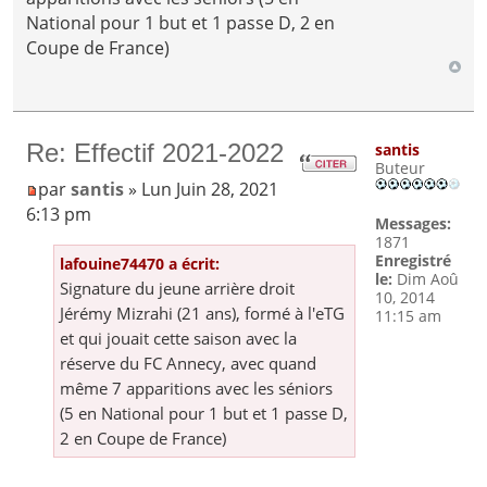
National pour 1 but et 1 passe D, 2 en
Coupe de France)
Re: Effectif 2021-2022
santis
Buteur
par
santis
» Lun Juin 28, 2021
6:13 pm
Messages:
1871
Enregistré
lafouine74470 a écrit:
le:
Dim Aoû
Signature du jeune arrière droit
10, 2014
Jérémy Mizrahi (21 ans), formé à l'eTG
11:15 am
et qui jouait cette saison avec la
réserve du FC Annecy, avec quand
même 7 apparitions avec les séniors
(5 en National pour 1 but et 1 passe D,
2 en Coupe de France)