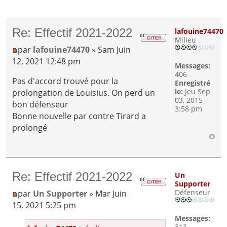
Re: Effectif 2021-2022
lafouine74470
Milieu
par
lafouine74470
» Sam Juin
12, 2021 12:48 pm
Messages:
406
Pas d'accord trouvé pour la
Enregistré
le:
Jeu Sep
prolongation de Louisius. On perd un
03, 2015
bon défenseur
3:58 pm
Bonne nouvelle par contre Tirard a
prolongé
Re: Effectif 2021-2022
Un
Supporter
Défenseur
par
Un Supporter
» Mar Juin
15, 2021 5:25 pm
Messages:
313