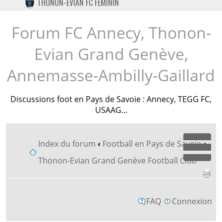
THONON-EVIAN FC FÉMININ
TWITTER
INSTAGRAM
Forum FC Annecy, Thonon-
Evian Grand Genève,
Annemasse-Ambilly-Gaillard
Discussions foot en Pays de Savoie : Annecy, TEGG FC,
USAAG...
Index du forum
‹
Football en Pays de Savoie
‹
Dépl
Thonon-Evian Grand Genève Football Club
FAQ
Connexion