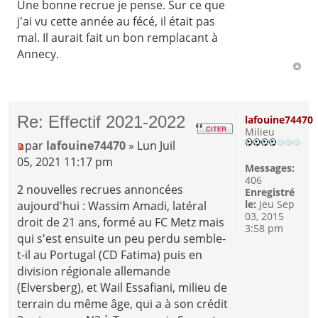
Une bonne recrue je pense. Sur ce que
j'ai vu cette année au fécé, il était pas
mal. Il aurait fait un bon remplacant à
Annecy.
Re: Effectif 2021-2022
lafouine74470
Milieu
par
lafouine74470
» Lun Juil
05, 2021 11:17 pm
Messages:
406
2 nouvelles recrues annoncées
Enregistré
le:
Jeu Sep
aujourd'hui : Wassim Amadi, latéral
03, 2015
droit de 21 ans, formé au FC Metz mais
3:58 pm
qui s'est ensuite un peu perdu semble-
t-il au Portugal (CD Fatima) puis en
division régionale allemande
(Elversberg), et Wail Essafiani, milieu de
terrain du même âge, qui a à son crédit