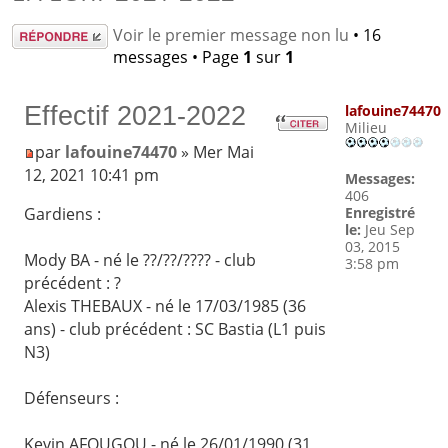
Répondre
Voir le premier message non lu
• 16
messages • Page
1
sur
1
Effectif 2021-2022
lafouine74470
Milieu
par
lafouine74470
» Mer Mai
12, 2021 10:41 pm
Messages:
406
Enregistré
Gardiens :
le:
Jeu Sep
03, 2015
Mody BA - né le ??/??/???? - club
3:58 pm
précédent : ?
Alexis THEBAUX - né le 17/03/1985 (36
ans) - club précédent : SC Bastia (L1 puis
N3)
Défenseurs :
Kevin AFOUGOU - né le 26/01/1990 (31