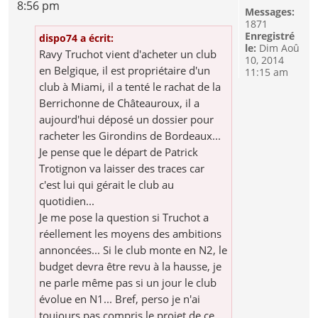
8:56 pm
Messages:
1871
Enregistré
dispo74 a écrit:
le:
Dim Aoû
Ravy Truchot vient d'acheter un club
10, 2014
en Belgique, il est propriétaire d'un
11:15 am
club à Miami, il a tenté le rachat de la
Berrichonne de Châteauroux, il a
aujourd'hui déposé un dossier pour
racheter les Girondins de Bordeaux...
Je pense que le départ de Patrick
Trotignon va laisser des traces car
c'est lui qui gérait le club au
quotidien...
Je me pose la question si Truchot a
réellement les moyens des ambitions
annoncées... Si le club monte en N2, le
budget devra être revu à la hausse, je
ne parle même pas si un jour le club
évolue en N1... Bref, perso je n'ai
toujours pas compris le projet de ce