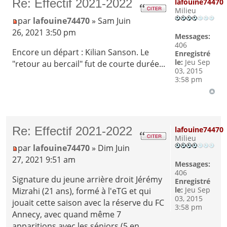
Re: Effectif 2021-2022
lafouine74470
Milieu
par
lafouine74470
» Sam Juin
26, 2021 3:50 pm
Messages:
406
Encore un départ : Kilian Sanson. Le
Enregistré
le:
Jeu Sep
"retour au bercail" fut de courte durée...
03, 2015
3:58 pm
Re: Effectif 2021-2022
lafouine74470
Milieu
par
lafouine74470
» Dim Juin
27, 2021 9:51 am
Messages:
406
Signature du jeune arrière droit Jérémy
Enregistré
le:
Jeu Sep
Mizrahi (21 ans), formé à l'eTG et qui
03, 2015
jouait cette saison avec la réserve du FC
3:58 pm
Annecy, avec quand même 7
apparitions avec les séniors (5 en