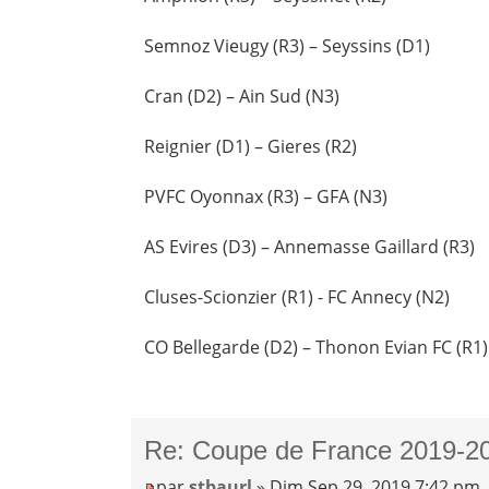
Semnoz Vieugy (R3) – Seyssins (D1)
Cran (D2) – Ain Sud (N3)
Reignier (D1) – Gieres (R2)
PVFC Oyonnax (R3) – GFA (N3)
AS Evires (D3) – Annemasse Gaillard (R3)
Cluses-Scionzier (R1) - FC Annecy (N2)
CO Bellegarde (D2) – Thonon Evian FC (R1)
Re: Coupe de France 2019-20
par
stbaurl
» Dim Sep 29, 2019 7:42 pm