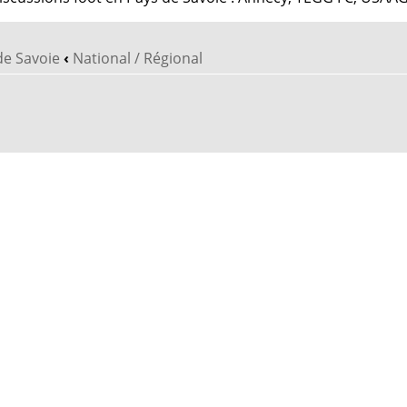
de Savoie
‹
National / Régional