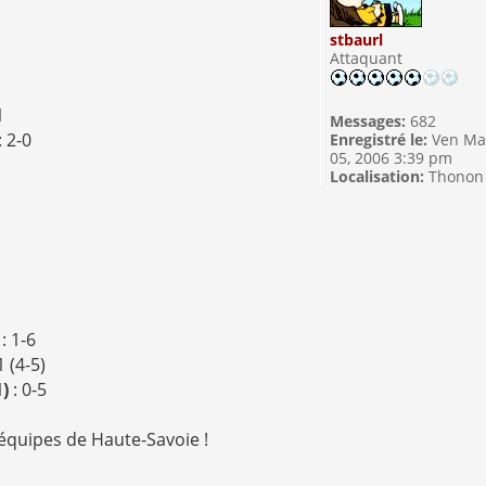
stbaurl
Attaquant
1
Messages:
682
: 2-0
Enregistré le:
Ven Ma
05, 2006 3:39 pm
1
Localisation:
Thonon
)
: 1-6
1 (4-5)
1)
: 0-5
 équipes de Haute-Savoie !