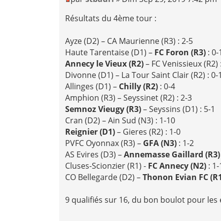
Résultats du 4ème tour :
Ayze (D2) – CA Maurienne (R3) : 2-5
Haute Tarentaise (D1) –
FC Foron (R3)
: 0-
Annecy le Vieux (R2)
– FC Venissieux (R2) 
Divonne (D1) – La Tour Saint Clair (R2) : 0-
Allinges (D1) –
Chilly (R2)
: 0-4
Amphion (R3) – Seyssinet (R2) : 2-3
Semnoz Vieugy (R3)
– Seyssins (D1) : 5-1
Cran (D2) – Ain Sud (N3) : 1-10
Reignier (D1)
– Gieres (R2) : 1-0
PVFC Oyonnax (R3) –
GFA (N3)
: 1-2
AS Evires (D3) –
Annemasse Gaillard (R3
Cluses-Scionzier (R1) -
FC Annecy (N2)
: 1-
CO Bellegarde (D2) –
Thonon Evian FC (R
9 qualifiés sur 16, du bon boulot pour les