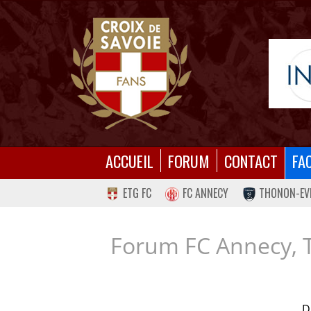
ACCUEIL
FORUM
CONTACT
FA
ETG FC
FC ANNECY
THONON-EV
Forum FC Annecy, 
D