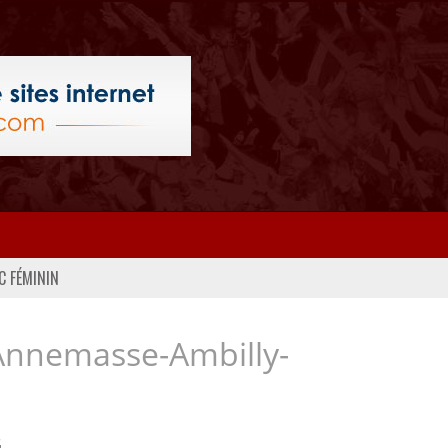
C FÉMININ
Annemasse-Ambilly-
..