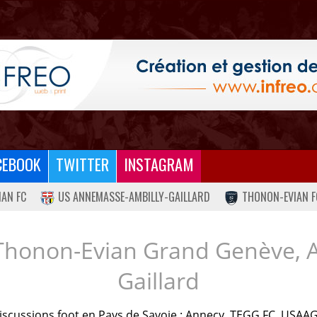
CEBOOK
TWITTER
INSTAGRAM
IAN FC
US ANNEMASSE-AMBILLY-GAILLARD
THONON-EVIAN F
Thonon-Evian Grand Genève, 
Gaillard
iscussions foot en Pays de Savoie : Annecy, TEGG FC, USAAG.