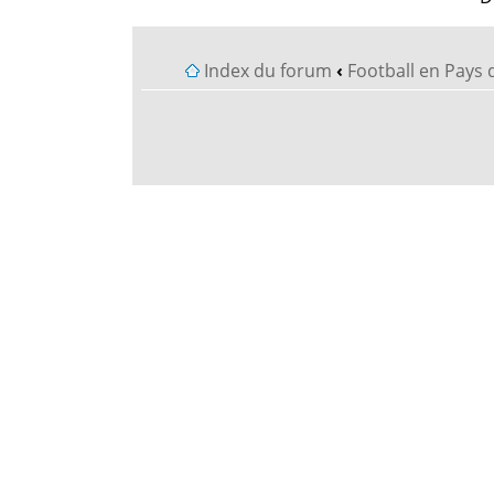
Index du forum
‹
Football en Pays 