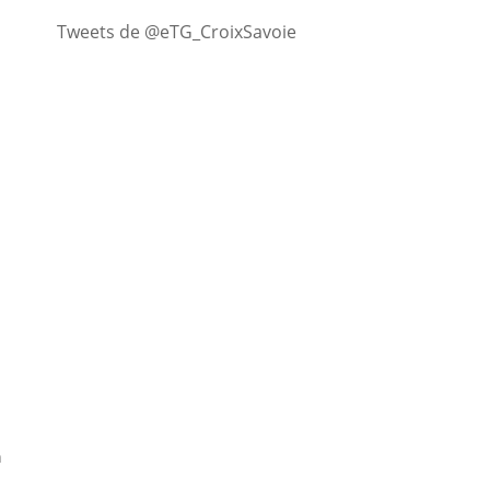
Tweets de @eTG_CroixSavoie
n