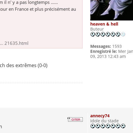
il n' y a pas longtemps ......
 retour en France et plus précisément au
heaven & hell
Buteur
... 21635.html
Messages:
1593
Enregistré le:
Mer Ja
09, 2013 12:43 am
tch des extrêmes (0-0)
annecy74
Idole du stade
m