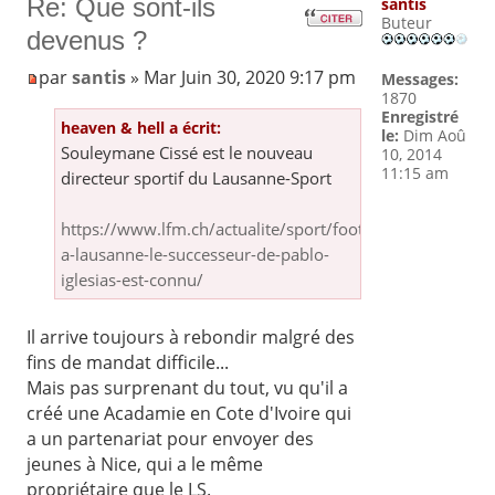
Re: Que sont-ils
santis
Buteur
devenus ?
par
santis
» Mar Juin 30, 2020 9:17 pm
Messages:
1870
Enregistré
heaven & hell a écrit:
le:
Dim Aoû
Souleymane Cissé est le nouveau
10, 2014
11:15 am
directeur sportif du Lausanne-Sport
https://www.lfm.ch/actualite/sport/football-
a-lausanne-le-successeur-de-pablo-
iglesias-est-connu/
Il arrive toujours à rebondir malgré des
fins de mandat difficile...
Mais pas surprenant du tout, vu qu'il a
créé une Acadamie en Cote d'Ivoire qui
a un partenariat pour envoyer des
jeunes à Nice, qui a le même
propriétaire que le LS.