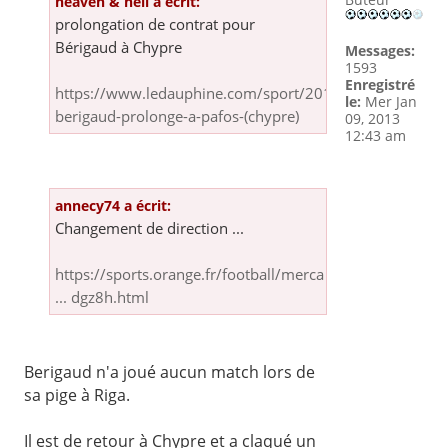
heaven & hell a écrit:
prolongation de contrat pour
Bérigaud à Chypre
Messages:
1593
Enregistré
https://www.ledauphine.com/sport/2019/02/20/kevin-
le:
Mer Jan
berigaud-prolonge-a-pafos-(chypre)
09, 2013
12:43 am
annecy74 a écrit:
Changement de direction ...
https://sports.orange.fr/football/merca
... dgz8h.html
Berigaud n'a joué aucun match lors de
sa pige à Riga.
Il est de retour à Chypre et a claqué un