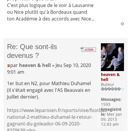
C'est plus logique de le voir à Lausanne
ou Nice plutôt qu'à Bordeaux quand
ton Académie à des accords avec Nice...
Re: Que sont-ils
devenus ?
par
heaven & hell
» Jeu Sep 10, 2020
9:01 am
heaven &
hell
1er but en N2, pour Mathieu Duhamel
Buteur
(il s'était engagé avec l'AS Beauvais en
Juillet dernier).
Messages:
1593
Enregistré
https://www.leparisien.fr/sports/oise/football-
le:
Mer Jan
national-2-mathieu-duhamel-le-retour-
09, 2013
gagnant-du-goleador-06-09-2020-
12:43 am
8379639.php