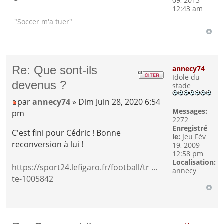
09, 2013
12:43 am
"Soccer m'a tuer"
Re: Que sont-ils
annecy74
Idole du
devenus ?
stade
par
annecy74
» Dim Juin 28, 2020 6:54
Messages:
pm
2272
Enregistré
C'est fini pour Cédric ! Bonne
le:
Jeu Fév
reconversion à lui !
19, 2009
12:58 pm
Localisation:
https://sport24.lefigaro.fr/football/tr ...
annecy
te-1005842