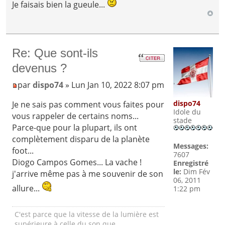
Je faisais bien la gueule...
Re: Que sont-ils
devenus ?
par
dispo74
» Lun Jan 10, 2022 8:07 pm
dispo74
Je ne sais pas comment vous faites pour
Idole du
vous rappeler de certains noms...
stade
Parce-que pour la plupart, ils ont
complètement disparu de la planète
Messages:
foot...
7607
Diogo Campos Gomes... La vache !
Enregistré
le:
Dim Fév
j'arrive même pas à me souvenir de son
06, 2011
allure...
1:22 pm
C'est parce que la vitesse de la lumière est
supérieure à celle du son que