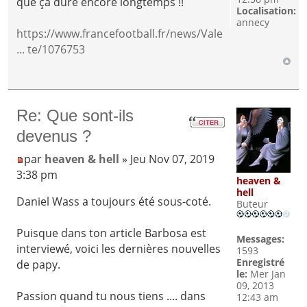
que ça dure encore longtemps !!
Localisation:
annecy
https://www.francefootball.fr/news/Vale
... te/1076753
Re: Que sont-ils
devenus ?
par
heaven & hell
» Jeu Nov 07, 2019
3:38 pm
heaven &
hell
Daniel Wass a toujours été sous-coté.
Buteur
Puisque dans ton article Barbosa est
Messages:
interviewé, voici les dernières nouvelles
1593
Enregistré
de papy.
le:
Mer Jan
09, 2013
Passion quand tu nous tiens .... dans
12:43 am