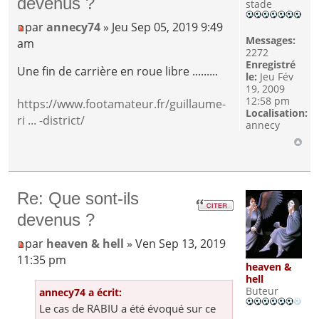
devenus ?
stade
par
annecy74
» Jeu Sep 05, 2019 9:49
Messages:
am
2272
Enregistré
Une fin de carrière en roue libre .........
le:
Jeu Fév
19, 2009
12:58 pm
https://www.footamateur.fr/guillaume-
Localisation:
ri ... -district/
annecy
Re: Que sont-ils
devenus ?
par
heaven & hell
» Ven Sep 13, 2019
11:35 pm
heaven &
hell
Buteur
annecy74 a écrit:
Le cas de RABIU a été évoqué sur ce