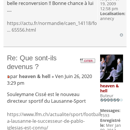
belle reconversion !! Bonne chance à lui
19, 2009
12:58 pm
....
Localisation:
annecy
https://actu.fr/normandie/caen_14118/fo
... 65556.html
Re: Que sont-ils
devenus ?
par
heaven & hell
» Ven Juin 26, 2020
3:29 pm
heaven &
hell
Souleymane Cissé est le nouveau
Buteur
directeur sportif du Lausanne-Sport
Messages:
https://www.lfm.ch/actualite/sport/football-
1593
Enregistré
a-lausanne-le-successeur-de-pablo-
le:
Mer Jan
iglesias-est-connu/