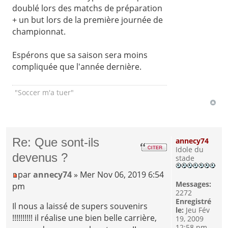
doublé lors des matchs de préparation
+ un but lors de la première journée de
championnat.
Espérons que sa saison sera moins
compliquée que l'année dernière.
"Soccer m'a tuer"
Re: Que sont-ils
annecy74
Idole du
devenus ?
stade
par
annecy74
» Mer Nov 06, 2019 6:54
Messages:
pm
2272
Enregistré
Il nous a laissé de supers souvenirs
le:
Jeu Fév
!!!!!!!!!! il réalise une bien belle carrière,
19, 2009
12:58 pm