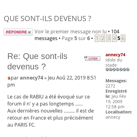
QUE SONT-ILS DEVENUS ?
Répondre
Voir le premier message non lu
• 104
messages •
Page
5
sur
6
•
1
2
3
4
5
6
Re: Que sont-ils
annecy74
Idole du
devenus ?
stade
par
annecy74
» Jeu Aoû 22, 2019 8:51
Messages:
pm
2272
Enregistré
le:
Jeu Fév
Le cas de RABIU a été évoqué sur ce
19, 2009
forum il n' y a pas longtemps ......
12:58 pm
Aux dernières nouvelles ......... il est de
Localisation:
annecy
retour en France et plus précisément
au PARIS FC.