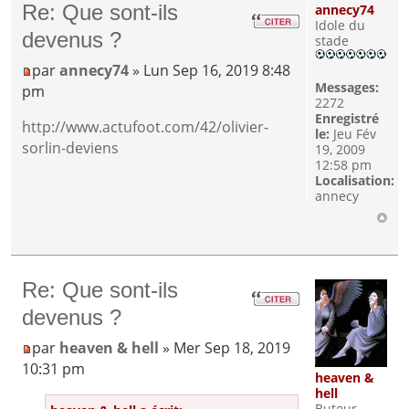
Re: Que sont-ils
annecy74
Idole du
devenus ?
stade
par
annecy74
» Lun Sep 16, 2019 8:48
Messages:
pm
2272
Enregistré
http://www.actufoot.com/42/olivier-
le:
Jeu Fév
sorlin-deviens
19, 2009
12:58 pm
Localisation:
annecy
Re: Que sont-ils
devenus ?
par
heaven & hell
» Mer Sep 18, 2019
10:31 pm
heaven &
hell
Buteur