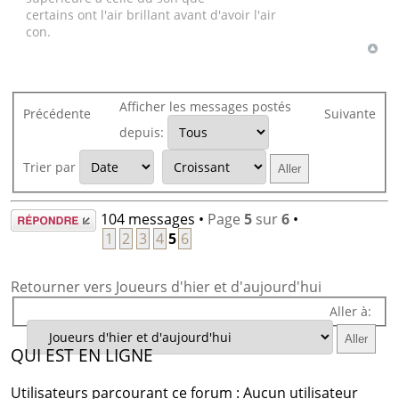
certains ont l'air brillant avant d'avoir l'air
con.
Afficher les messages postés
Précédente
Suivante
depuis:
Trier par
Répondre
104 messages •
Page
5
sur
6
•
1
2
3
4
5
6
Retourner vers Joueurs d'hier et d'aujourd'hui
Aller à:
QUI EST EN LIGNE
Utilisateurs parcourant ce forum : Aucun utilisateur