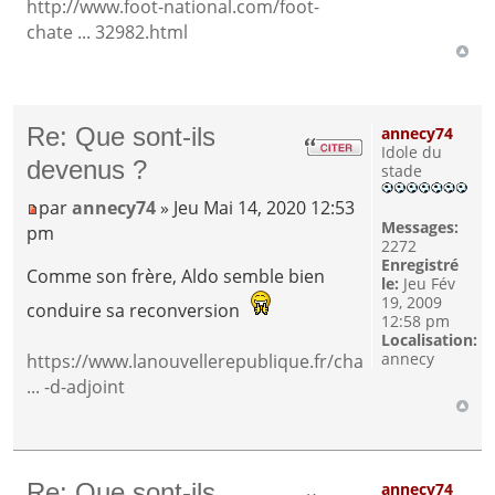
http://www.foot-national.com/foot-
chate ... 32982.html
Re: Que sont-ils
annecy74
Idole du
devenus ?
stade
par
annecy74
» Jeu Mai 14, 2020 12:53
Messages:
pm
2272
Enregistré
Comme son frère, Aldo semble bien
le:
Jeu Fév
19, 2009
conduire sa reconversion
12:58 pm
Localisation:
annecy
https://www.lanouvellerepublique.fr/cha
... -d-adjoint
Re: Que sont-ils
annecy74