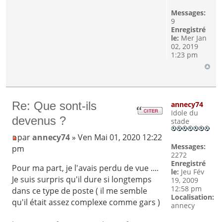
Messages:
9
Enregistré
le:
Mer Jan
02, 2019
1:23 pm
Re: Que sont-ils
annecy74
Idole du
devenus ?
stade
par
annecy74
» Ven Mai 01, 2020 12:22
Messages:
pm
2272
Enregistré
Pour ma part, je l'avais perdu de vue ....
le:
Jeu Fév
Je suis surpris qu'il dure si longtemps
19, 2009
12:58 pm
dans ce type de poste ( il me semble
Localisation:
qu'il était assez complexe comme gars )
annecy