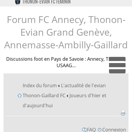
THONON-EVIAN FC FÉMININ
TWITTER
INSTAGRAM
Forum FC Annecy, Thonon-
Evian Grand Genève,
Annemasse-Ambilly-Gaillard
Discussions foot en Pays de Savoie : Annecy, TEGG FC,
USAAG...
Dépl
Index du forum
‹
L'actualité de l'evian
Thonon-Gaillard FC
‹
Joueurs d'hier et
d'aujourd'hui
FAQ
Connexion