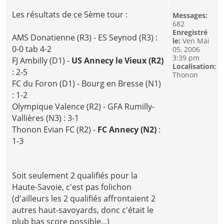
Les résultats de ce 5ème tour :
Messages:
682
Enregistré
AMS Donatienne (R3) - ES Seynod (R3) :
le:
Ven Mai
0-0 tab 4-2
05, 2006
3:39 pm
FJ Ambilly (D1) -
US Annecy le Vieux (R2)
Localisation:
: 2-5
Thonon
FC du Foron (D1) - Bourg en Bresse (N1)
: 1-2
Olympique Valence (R2) - GFA Rumilly-
Vallières (N3) : 3-1
Thonon Evian FC (R2) -
FC Annecy (N2)
:
1-3
Soit seulement 2 qualifiés pour la
Haute-Savoie, c'est pas folichon
(d'ailleurs les 2 qualifiés affrontaient 2
autres haut-savoyards, donc c'était le
plub bas score possible...)