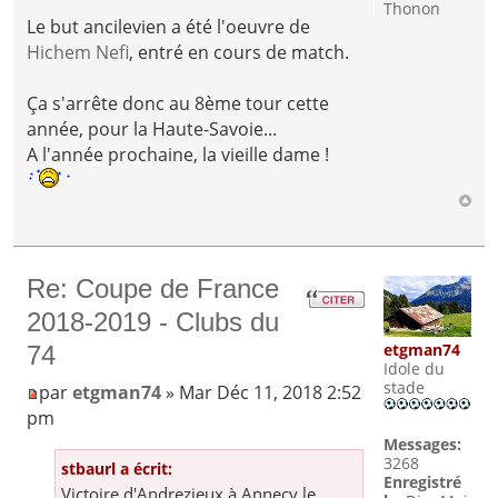
Thonon
Le but ancilevien a été l'oeuvre de
Hichem Nefi
, entré en cours de match.
Ça s'arrête donc au 8ème tour cette
année, pour la Haute-Savoie...
A l'année prochaine, la vieille dame !
Re: Coupe de France
2018-2019 - Clubs du
etgman74
74
Idole du
stade
par
etgman74
» Mar Déc 11, 2018 2:52
pm
Messages:
3268
stbaurl a écrit:
Enregistré
Victoire d'Andrezieux à Annecy le