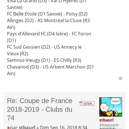
Villa La Grand (D3) - Val D'Hyères (D1
Savoie)
FC Belle Etoile (D1 Savoie) - Poisy (D2)
Allinges (D2) - AS Montreal la Cluse (R3
Ain)
Pays d'Allevard FC (D4 Isère) - FC Foron
(D1)
FC Sud Gessien (D2) - US Annecy le
Vieux (R2)
Semnoz-Vieugy (D1) - ES Chilly (R3)
Chavanod (D3) - US Arbent Marchon (D1
Ain)
Re: Coupe de France
2018-2019 - Clubs du
74
stbaurl
Attaquant
par
stbaurl
» Dim Sep 16, 2018 8:34