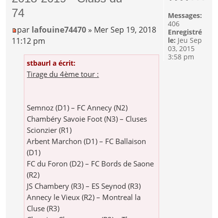
74
Messages:
406
par
lafouine74470
» Mer Sep 19, 2018
Enregistré
11:12 pm
le:
Jeu Sep
03, 2015
3:58 pm
stbaurl a écrit:
Tirage du 4ème tour :
Semnoz (D1) – FC Annecy (N2)
Chambéry Savoie Foot (N3) – Cluses
Scionzier (R1)
Arbent Marchon (D1) – FC Ballaison
(D1)
FC du Foron (D2) – FC Bords de Saone
(R2)
JS Chambery (R3) – ES Seynod (R3)
Annecy le Vieux (R2) – Montreal la
Cluse (R3)