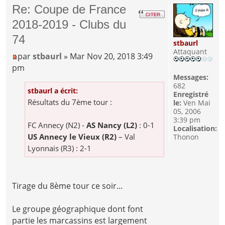
Re: Coupe de France
2018-2019 - Clubs du
74
stbaurl
Attaquant
par
stbaurl
» Mar Nov 20, 2018 3:49
pm
Messages:
682
stbaurl a écrit:
Enregistré
Résultats du 7ème tour :
le:
Ven Mai
05, 2006
3:39 pm
FC Annecy (N2) -
AS Nancy (L2)
: 0-1
Localisation:
US Annecy le Vieux (R2)
– Val
Thonon
Lyonnais (R3) : 2-1
Tirage du 8ème tour ce soir...
Le groupe géographique dont font
partie les marcassins est largement