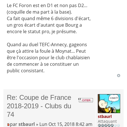
Le FC Foron est en D1 et non pas D2...
(coquille de ma part à la base).
Ca fait quand même 6 divisions d'écart,
un gros écart d'autant que Bourg a
encore le statut pro, je présume.
Quand au duel TEFC-Annecy, gageons
que çà attire la foule à Moynat... Peut
être l'occasion pour le club chablaisien
de commencer à se constituer un
public consistant.
Re: Coupe de France
2018-2019 - Clubs du
74
stbaurl
Attaquant
par
stbaurl
» Lun Oct 15, 2018 8:42 am