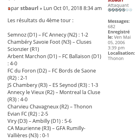
Attaquant
par
stbaurl
» Lun Oct 01, 2018 8:34 am
Les résultats du 4ème tour :
Messages:
682
Enregistré
Semnoz (D1) – FC Annecy (N2) : 1-2
le:
Ven Mai
Chambéry Savoie Foot (N3) – Cluses
05, 2006
3:39 pm
Scionzier (R1)
Localisation:
Arbent Marchon (D1) – FC Ballaison (D1)
Thonon
: 4-0
FC du Foron (D2) – FC Bords de Saone
(R2) : 2-1
JS Chambery (R3) – ES Seynod (R3) : 1-3
Annecy le Vieux (R2) – Montreal la Cluse
(R3) : 4-0
Charvieu Chavagneux (R2) – Thonon
Evian FC (R2) : 2-5
Viry (D3) – Ambilly (D1) : 5-6
CA Maurienne (R3) – GFA Rumilly-
Vallières (N3) : 0-1