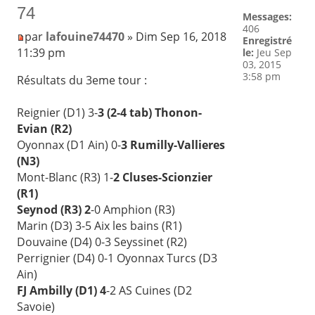
74
Messages:
406
par
lafouine74470
» Dim Sep 16, 2018
Enregistré
11:39 pm
le:
Jeu Sep
03, 2015
3:58 pm
Résultats du 3eme tour :
Reignier (D1) 3-
3 (2-4 tab) Thonon-
Evian (R2)
Oyonnax (D1 Ain) 0-
3 Rumilly-Vallieres
(N3)
Mont-Blanc (R3) 1-
2 Cluses-Scionzier
(R1)
Seynod (R3) 2
-0 Amphion (R3)
Marin (D3) 3-5 Aix les bains (R1)
Douvaine (D4) 0-3 Seyssinet (R2)
Perrignier (D4) 0-1 Oyonnax Turcs (D3
Ain)
FJ Ambilly (D1) 4
-2 AS Cuines (D2
Savoie)