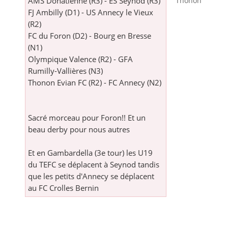
AMS Donatienne (R3) - ES Seynod (R3)
Thonon
FJ Ambilly (D1) - US Annecy le Vieux
(R2)
FC du Foron (D2) - Bourg en Bresse
(N1)
Olympique Valence (R2) - GFA
Rumilly-Vallières (N3)
Thonon Evian FC (R2) - FC Annecy (N2)
Sacré morceau pour Foron!! Et un
beau derby pour nous autres
Et en Gambardella (3e tour) les U19
du TEFC se déplacent à Seynod tandis
que les petits d'Annecy se déplacent
au FC Crolles Bernin