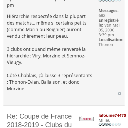
pm
Messages:
682
Hiérarchie respectée dans la plupart
Enregistré
des matchs... même si certains petits
le:
Ven Mai
(comme Marin ou Reignier) auront
05, 2006
3:39 pm
vendu chèrement leur peau.
Localisation:
Thonon
3 clubs ont quand même renversé la
hiérarchie : Viry, Morzine et Semnoz-
Vieugy.
Côté Chablais, çà laisse 3 représentants
: Thonon-Evian, Ballaison, et donc
Morzine.
Re: Coupe de France
lafouine74470
Milieu
2018-2019 - Clubs du