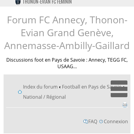
THONON-EVIAN FC FÉMININ
TWITTER
INSTAGRAM
Forum FC Annecy, Thonon-
Evian Grand Genève,
Annemasse-Ambilly-Gaillard
Discussions foot en Pays de Savoie : Annecy, TEGG FC,
USAAG...
Index du forum
‹
Football en Pays de Savoie
‹
Dépl
National / Régional
FAQ
Connexion