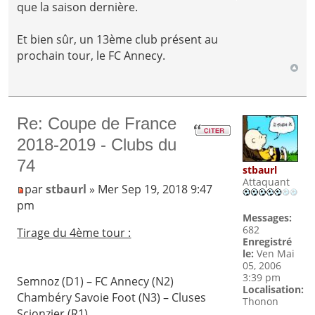
que la saison dernière.
Et bien sûr, un 13ème club présent au
prochain tour, le FC Annecy.
Re: Coupe de France
2018-2019 - Clubs du
74
stbaurl
Attaquant
par
stbaurl
» Mer Sep 19, 2018 9:47
pm
Messages:
682
Tirage du 4ème tour :
Enregistré
le:
Ven Mai
05, 2006
3:39 pm
Semnoz (D1) – FC Annecy (N2)
Localisation:
Chambéry Savoie Foot (N3) – Cluses
Thonon
Scionzier (R1)