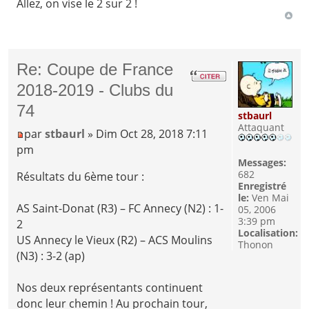
Allez, on vise le 2 sur 2 !
Re: Coupe de France
2018-2019 - Clubs du
74
stbaurl
Attaquant
par
stbaurl
» Dim Oct 28, 2018 7:11
pm
Messages:
682
Résultats du 6ème tour :
Enregistré
le:
Ven Mai
AS Saint-Donat (R3) – FC Annecy (N2) : 1-
05, 2006
3:39 pm
2
Localisation:
US Annecy le Vieux (R2) – ACS Moulins
Thonon
(N3) : 3-2 (ap)
Nos deux représentants continuent
donc leur chemin ! Au prochain tour,