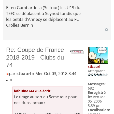
Et en Gambardella (3e tour) les U19 du
TEFC se déplacent à Seynod tandis que
les petits d'Annecy se déplacent au FC
Crolles Bernin
Re: Coupe de France
2018-2019 - Clubs du
74
stbaurl
Attaquant
par
stbaurl
» Mer Oct 03, 2018 8:44
am
Messages:
682
lafouine74470 a écrit:
Enregistré
Le tirage au sort du 5eme tour pour
le:
Ven Mai
05, 2006
nos clubs locaux :
3:39 pm
Localisation: