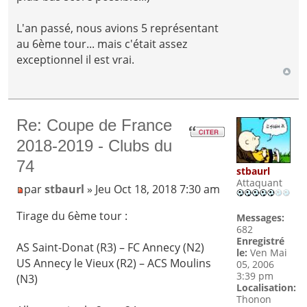
L'an passé, nous avions 5 représentant
au 6ème tour... mais c'était assez
exceptionnel il est vrai.
Re: Coupe de France
2018-2019 - Clubs du
74
stbaurl
Attaquant
par
stbaurl
» Jeu Oct 18, 2018 7:30 am
Tirage du 6ème tour :
Messages:
682
Enregistré
AS Saint-Donat (R3) – FC Annecy (N2)
le:
Ven Mai
US Annecy le Vieux (R2) – ACS Moulins
05, 2006
3:39 pm
(N3)
Localisation:
Thonon