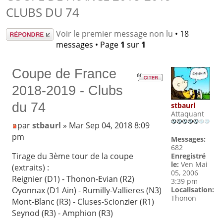
CLUBS DU 74
Répondre
Voir le premier message non lu
• 18
messages • Page
1
sur
1
Coupe de France
2018-2019 - Clubs
du 74
stbaurl
Attaquant
par
stbaurl
» Mar Sep 04, 2018 8:09
pm
Messages:
682
Tirage du 3ème tour de la coupe
Enregistré
le:
Ven Mai
(extraits) :
05, 2006
Reignier (D1) - Thonon-Evian (R2)
3:39 pm
Oyonnax (D1 Ain) - Rumilly-Vallieres (N3)
Localisation:
Thonon
Mont-Blanc (R3) - Cluses-Scionzier (R1)
Seynod (R3) - Amphion (R3)