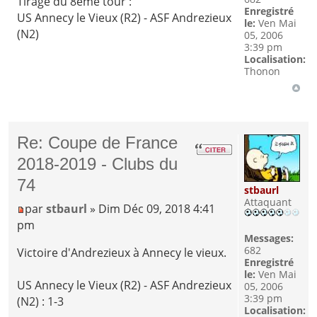
Tirage du 8ème tour :
Enregistré
US Annecy le Vieux (R2) - ASF Andrezieux
le:
Ven Mai
(N2)
05, 2006
3:39 pm
Localisation:
Thonon
Re: Coupe de France
2018-2019 - Clubs du
74
stbaurl
Attaquant
par
stbaurl
» Dim Déc 09, 2018 4:41
pm
Messages:
682
Victoire d'Andrezieux à Annecy le vieux.
Enregistré
le:
Ven Mai
US Annecy le Vieux (R2) - ASF Andrezieux
05, 2006
3:39 pm
(N2) : 1-3
Localisation: