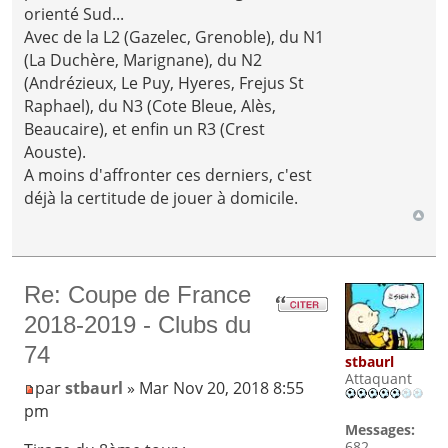
orienté Sud...
Avec de la L2 (Gazelec, Grenoble), du N1
(La Duchère, Marignane), du N2
(Andrézieux, Le Puy, Hyeres, Frejus St
Raphael), du N3 (Cote Bleue, Alès,
Beaucaire), et enfin un R3 (Crest
Aouste).
A moins d'affronter ces derniers, c'est
déjà la certitude de jouer à domicile.
Re: Coupe de France
2018-2019 - Clubs du
74
stbaurl
Attaquant
par
stbaurl
» Mar Nov 20, 2018 8:55
pm
Messages:
682