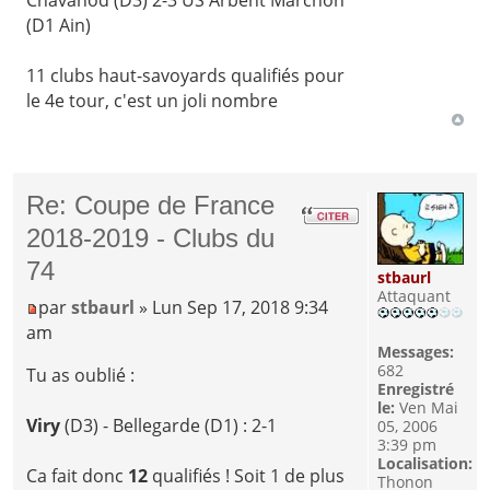
Chavanod (D3) 2-3 US Arbent Marchon
(D1 Ain)
11 clubs haut-savoyards qualifiés pour
le 4e tour, c'est un joli nombre
Re: Coupe de France
2018-2019 - Clubs du
74
stbaurl
Attaquant
par
stbaurl
» Lun Sep 17, 2018 9:34
am
Messages:
682
Tu as oublié :
Enregistré
le:
Ven Mai
Viry
(D3) - Bellegarde (D1) : 2-1
05, 2006
3:39 pm
Localisation:
Ca fait donc
12
qualifiés ! Soit 1 de plus
Thonon