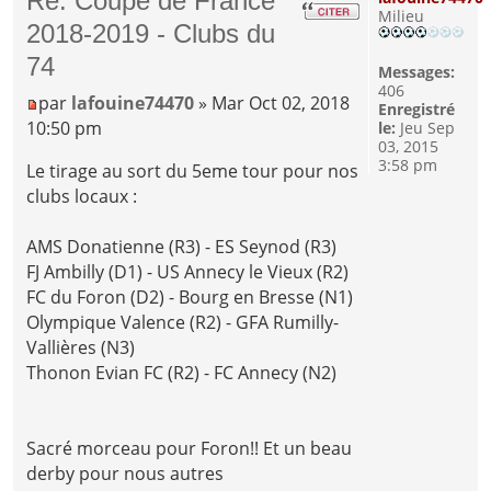
Re: Coupe de France
Milieu
2018-2019 - Clubs du
74
Messages:
406
par
lafouine74470
» Mar Oct 02, 2018
Enregistré
10:50 pm
le:
Jeu Sep
03, 2015
3:58 pm
Le tirage au sort du 5eme tour pour nos
clubs locaux :
AMS Donatienne (R3) - ES Seynod (R3)
FJ Ambilly (D1) - US Annecy le Vieux (R2)
FC du Foron (D2) - Bourg en Bresse (N1)
Olympique Valence (R2) - GFA Rumilly-
Vallières (N3)
Thonon Evian FC (R2) - FC Annecy (N2)
Sacré morceau pour Foron!! Et un beau
derby pour nous autres