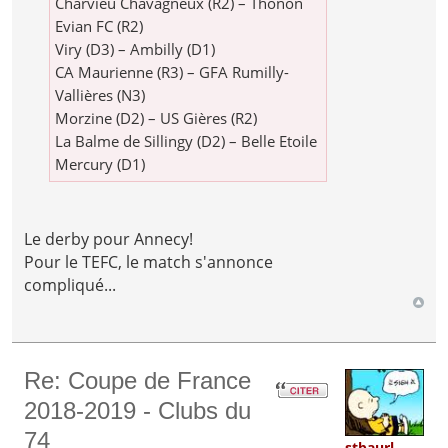
Charvieu Chavagneux (R2) – Thonon
Evian FC (R2)
Viry (D3) – Ambilly (D1)
CA Maurienne (R3) – GFA Rumilly-
Vallières (N3)
Morzine (D2) – US Gières (R2)
La Balme de Sillingy (D2) – Belle Etoile
Mercury (D1)
Le derby pour Annecy!
Pour le TEFC, le match s'annonce
compliqué...
Re: Coupe de France
2018-2019 - Clubs du
74
stbaurl