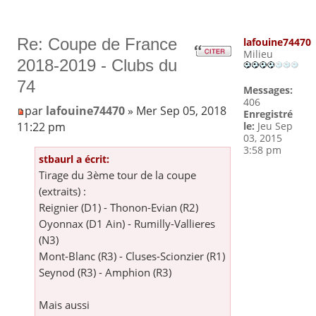
Re: Coupe de France
lafouine74470
Milieu
2018-2019 - Clubs du
74
Messages:
406
par
lafouine74470
» Mer Sep 05, 2018
Enregistré
11:22 pm
le:
Jeu Sep
03, 2015
3:58 pm
stbaurl a écrit:
Tirage du 3ème tour de la coupe
(extraits) :
Reignier (D1) - Thonon-Evian (R2)
Oyonnax (D1 Ain) - Rumilly-Vallieres
(N3)
Mont-Blanc (R3) - Cluses-Scionzier (R1)
Seynod (R3) - Amphion (R3)
Mais aussi