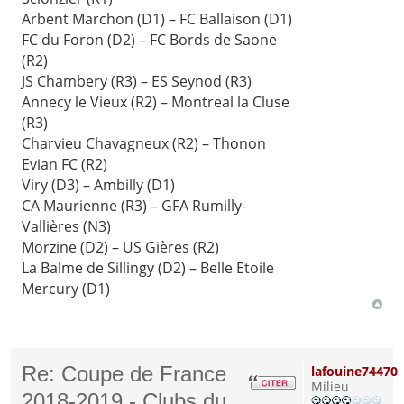
Arbent Marchon (D1) – FC Ballaison (D1)
FC du Foron (D2) – FC Bords de Saone
(R2)
JS Chambery (R3) – ES Seynod (R3)
Annecy le Vieux (R2) – Montreal la Cluse
(R3)
Charvieu Chavagneux (R2) – Thonon
Evian FC (R2)
Viry (D3) – Ambilly (D1)
CA Maurienne (R3) – GFA Rumilly-
Vallières (N3)
Morzine (D2) – US Gières (R2)
La Balme de Sillingy (D2) – Belle Etoile
Mercury (D1)
Re: Coupe de France
lafouine74470
Milieu
2018-2019 - Clubs du