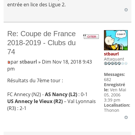
entrée en lice des Ligue 2.
Re: Coupe de France
2018-2019 - Clubs du
74
stbaurl
Attaquant
par
stbaurl
» Dim Nov 18, 2018 9:43
pm
Messages:
682
Résultats du 7ème tour :
Enregistré
le:
Ven Mai
FC Annecy (N2) -
AS Nancy (L2)
: 0-1
05, 2006
3:39 pm
US Annecy le Vieux (R2)
– Val Lyonnais
Localisation:
(R3) : 2-1
Thonon