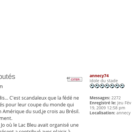
putés
annecy74
Idole du stade
pm
dis... C'est scandaleux que la fédé ne
Messages:
2272
Enregistré le:
Jeu Fév
ifiés pour leur coupe du monde qui
19, 2009 12:58 pm
n Amérique du sud,je crois au Brésil.
Localisation:
annecy
ement.
t Jo où le Lac Bleu avait organisé une
ésent a contribué avec plaisir à