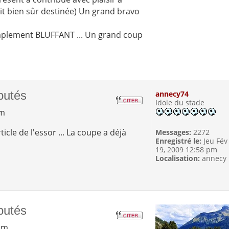
était bien sûr destinée) Un grand bravo
implement BLUFFANT ... Un grand coup
putés
annecy74
Idole du stade
pm
ticle de l'essor ... La coupe a déjà
Messages:
2272
Enregistré le:
Jeu Fév
19, 2009 12:58 pm
Localisation:
annecy
putés
 pm