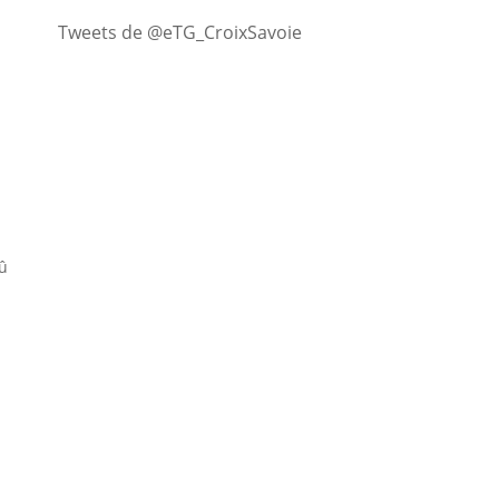
Tweets de @eTG_CroixSavoie
û