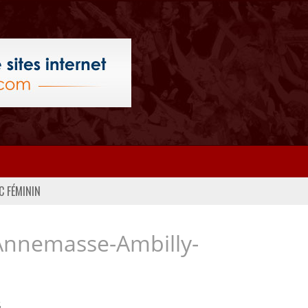
C FÉMININ
Annemasse-Ambilly-
..