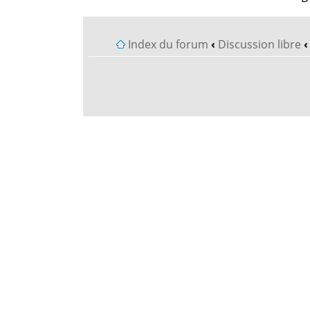
Index du forum
‹
Discussion libre
‹