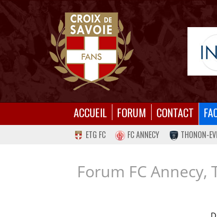
ACCUEIL
FORUM
CONTACT
FA
ETG FC
FC ANNECY
THONON-EV
Forum FC Annecy, 
D