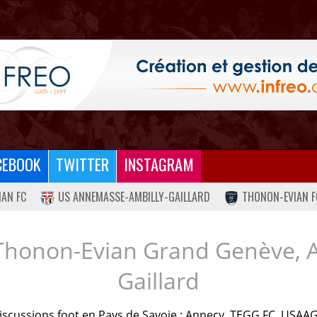
CEBOOK
TWITTER
INSTAGRAM
IAN FC
US ANNEMASSE-AMBILLY-GAILLARD
THONON-EVIAN F
Thonon-Evian Grand Genève, 
Gaillard
iscussions foot en Pays de Savoie : Annecy, TEGG FC, USAAG.