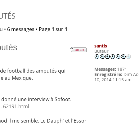
UTÉS
lu
• 6 messages • Page
1
sur
1
utés
santis
Buteur
Messages:
1871
e de football des amputés qui
Enregistré le:
Dim Ao
de au Mexique.
10, 2014 11:15 am
.
a donné une interview à Sofoot.
.. 62191.html
nod il me semble. Le Dauph' et l'Essor