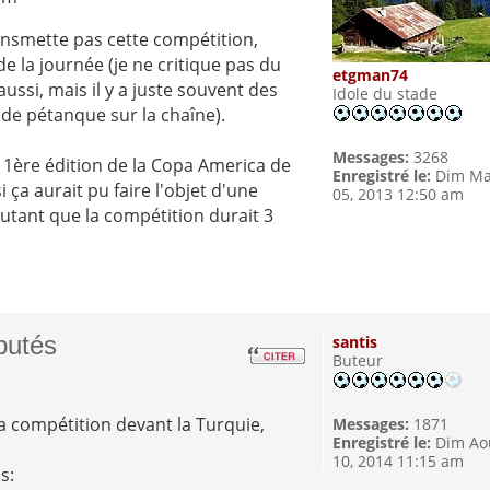
nsmette pas cette compétition,
e la journée (je ne critique pas du
etgman74
aussi, mais il y a juste souvent des
Idole du stade
de pétanque sur la chaîne).
Messages:
3268
la 1ère édition de la Copa America de
Enregistré le:
Dim Ma
 ça aurait pu faire l'objet d'une
05, 2013 12:50 am
autant que la compétition durait 3
putés
santis
Buteur
la compétition devant la Turquie,
Messages:
1871
Enregistré le:
Dim Ao
10, 2014 11:15 am
s: