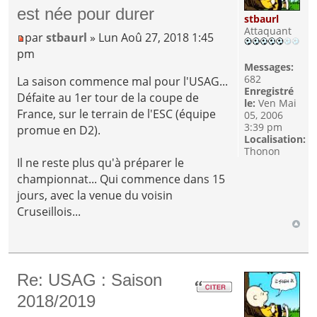
est née pour durer
stbaurl
Attaquant
par
stbaurl
» Lun Aoû 27, 2018 1:45
pm
Messages:
682
La saison commence mal pour l'USAG...
Enregistré
Défaite au 1er tour de la coupe de
le:
Ven Mai
France, sur le terrain de l'ESC (équipe
05, 2006
3:39 pm
promue en D2).
Localisation:
Thonon
Il ne reste plus qu'à préparer le
championnat... Qui commence dans 15
jours, avec la venue du voisin
Cruseillois...
Re: USAG : Saison
2018/2019