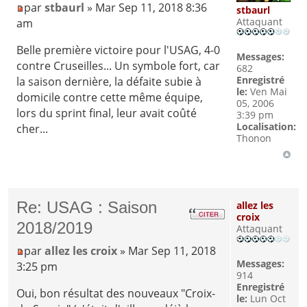
par
stbaurl
» Mar Sep 11, 2018 8:36
stbaurl
Attaquant
am
Belle première victoire pour l'USAG, 4-0
Messages:
contre Cruseilles... Un symbole fort, car
682
Enregistré
la saison dernière, la défaite subie à
le:
Ven Mai
domicile contre cette même équipe,
05, 2006
lors du sprint final, leur avait coûté
3:39 pm
Localisation:
cher...
Thonon
Re: USAG : Saison
allez les
croix
2018/2019
Attaquant
par
allez les croix
» Mar Sep 11, 2018
Messages:
3:25 pm
914
Enregistré
Oui, bon résultat des nouveaux "Croix-
le:
Lun Oct