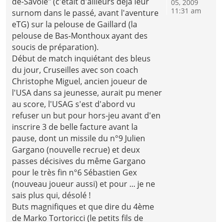
de-Savoie" (c'était d'ailleurs déjà leur
05, 2009
11:31 am
surnom dans le passé, avant l'aventure
eTG) sur la pelouse de Gaillard (la
pelouse de Bas-Monthoux ayant des
soucis de préparation).
Début de match inquiétant des bleus
du jour, Cruseilles avec son coach
Christophe Miguel, ancien joueur de
l'USA dans sa jeunesse, aurait pu mener
au score, l'USAG s'est d'abord vu
refuser un but pour hors-jeu avant d'en
inscrire 3 de belle facture avant la
pause, dont un missile du n°9 Julien
Gargano (nouvelle recrue) et deux
passes décisives du même Gargano
pour le très fin n°6 Sébastien Gex
(nouveau joueur aussi) et pour ... je ne
sais plus qui, désolé !
Buts magnifiques et que dire du 4ème
de Marko Tortoricci (le petits fils de