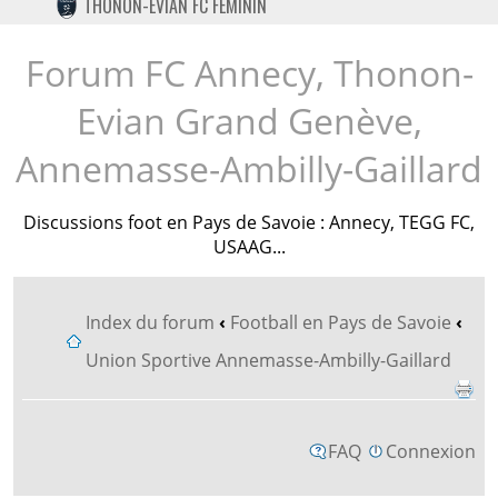
THONON-EVIAN FC FÉMININ
TWITTER
INSTAGRAM
Forum FC Annecy, Thonon-
Evian Grand Genève,
Annemasse-Ambilly-Gaillard
Discussions foot en Pays de Savoie : Annecy, TEGG FC,
USAAG...
Index du forum
‹
Football en Pays de Savoie
‹
Union Sportive Annemasse-Ambilly-Gaillard
FAQ
Connexion