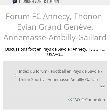
THONON-EVIAN FC FÉMININ
TWITTER
INSTAGRAM
Forum FC Annecy, Thonon-
Evian Grand Genève,
Annemasse-Ambilly-Gaillard
Discussions foot en Pays de Savoie : Annecy, TEGG FC,
USAAG...
Index du forum
‹
Football en Pays de Savoie
‹
Union Sportive Annemasse-Ambilly-Gaillard
FAQ
Connexion