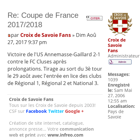
Re: Coupe de France
2017/2018
par
Croix de Savoie Fans
» Dim Aoû
Croix de
27, 2017 9:37 pm
Savoie
Fans
Victoire de l'US Annemasse-Gaillard 2-1
Administrateur
contre le FC Cluses après
prolongations. Tirage au sort du 3è tour
Messages:
le 29 août avec l'entrée en lice des clubs
1039
de Régional 1, Régional 2 et National 3.
Enregistré
le:
Sam Mai
27, 2006
Croix de Savoie Fans
12:55 am
Tous sur les Croix de Savoie depuis 2003!
Localisation:
CSF sur
Facebook
Twitter
Google +
Pays de
Savoie
Création de site internet, catalogue,
annonce presse... Votre
communication
web et print
avec
www.infreo.com