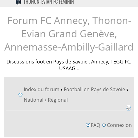
THONON-EVIAN FC FÉMININ
TWITTER
INSTAGRAM
Forum FC Annecy, Thonon-
Evian Grand Genève,
Annemasse-Ambilly-Gaillard
Discussions foot en Pays de Savoie : Annecy, TEGG FC,
USAAG...
Index du forum
‹
Football en Pays de Savoie
‹
National / Régional
FAQ
Connexion