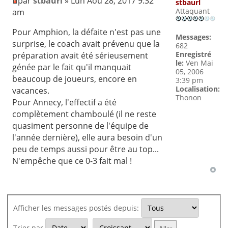
par
stbaurl
» Lun Aoû 28, 2017 9:32
stbaurl
Attaquant
am
Pour Amphion, la défaite n'est pas une
Messages:
surprise, le coach avait prévenu que la
682
Enregistré
préparation avait été sérieusement
le:
Ven Mai
génée par le fait qu'il manquait
05, 2006
beaucoup de joueurs, encore en
3:39 pm
Localisation:
vacances.
Thonon
Pour Annecy, l'effectif a été
complètement chamboulé (il ne reste
quasiment personne de l'équipe de
l'année dernière), elle aura besoin d'un
peu de temps aussi pour être au top...
N'empêche que ce 0-3 fait mal !
Afficher les messages postés depuis:
Trier par