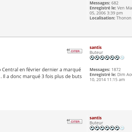
Messages:
682
Enregistré le:
Ven Ma
05, 2006 3:39 pm
Localisation:
Thonon
santis
Buteur
 Central en février dernier a marqué
Messages:
1872
Enregistré le:
Dim Ao
1. Il a donc marqué 3 fois plus de buts
10, 2014 11:15 am
santis
Buteur