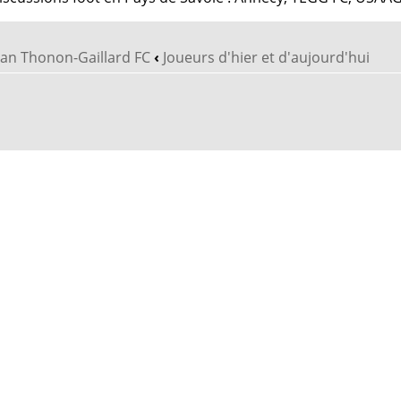
vian Thonon-Gaillard FC
‹
Joueurs d'hier et d'aujourd'hui