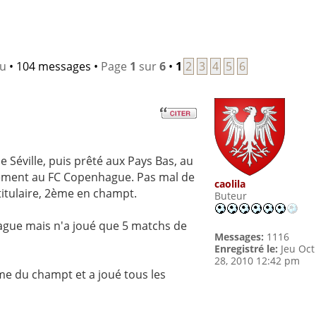
lu
• 104 messages •
Page
1
sur
6
•
1
2
3
4
5
6
 Séville, puis prêté aux Pays Bas, au
itement au FC Copenhague. Pas mal de
caolila
 titulaire, 2ème en champt.
Buteur
ague mais n'a joué que 5 matchs de
Messages:
1116
Enregistré le:
Jeu Oct
28, 2010 12:42 pm
e du champt et a joué tous les