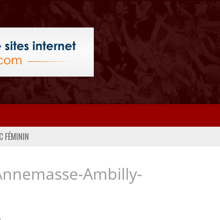
C FÉMININ
Annemasse-Ambilly-
..