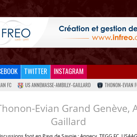
CEBOOK
TWITTER
INSTAGRAM
IAN FC
US ANNEMASSE-AMBILLY-GAILLARD
THONON-EVIAN F
Thonon-Evian Grand Genève, 
Gaillard
iscussions foot en Pays de Savoie : Annecy, TEGG FC, USAAG.