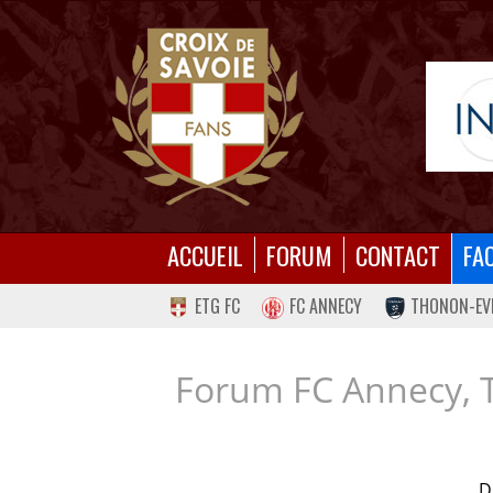
ACCUEIL
FORUM
CONTACT
FA
ETG FC
FC ANNECY
THONON-EV
Forum FC Annecy, 
D