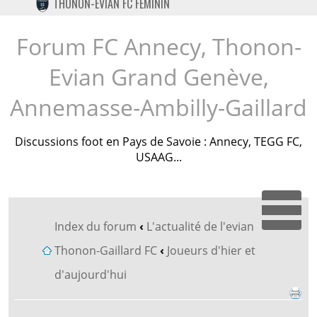
THONON-EVIAN FC FÉMININ
TWITTER
INSTAGRAM
Forum FC Annecy, Thonon-
Evian Grand Genève,
Annemasse-Ambilly-Gaillard
Discussions foot en Pays de Savoie : Annecy, TEGG FC,
USAAG...
Dépl
Index du forum
‹
L'actualité de l'evian
Thonon-Gaillard FC
‹
Joueurs d'hier et
d'aujourd'hui