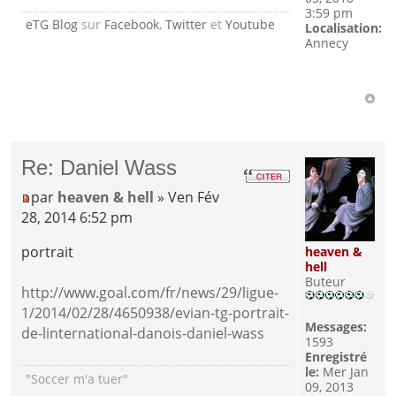
3:59 pm
eTG Blog
sur
Facebook
,
Twitter
et
Youtube
Localisation:
Annecy
Re: Daniel Wass
par
heaven & hell
» Ven Fév
28, 2014 6:52 pm
portrait
heaven &
hell
Buteur
http://www.goal.com/fr/news/29/ligue-
1/2014/02/28/4650938/evian-tg-portrait-
Messages:
de-linternational-danois-daniel-wass
1593
Enregistré
le:
Mer Jan
"Soccer m'a tuer"
09, 2013