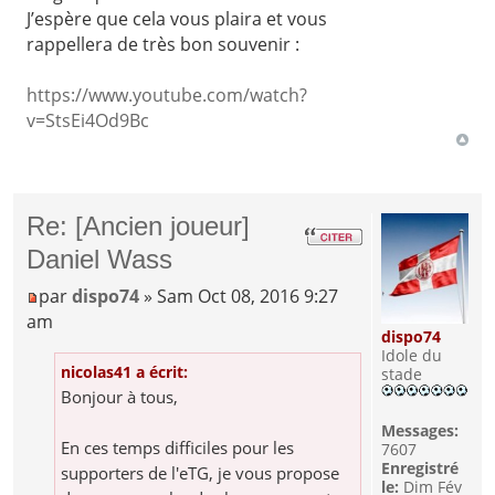
J’espère que cela vous plaira et vous
rappellera de très bon souvenir :
https://www.youtube.com/watch?
v=StsEi4Od9Bc
Re: [Ancien joueur]
Daniel Wass
par
dispo74
» Sam Oct 08, 2016 9:27
am
dispo74
Idole du
nicolas41 a écrit:
stade
Bonjour à tous,
Messages:
En ces temps difficiles pour les
7607
Enregistré
supporters de l'eTG, je vous propose
le:
Dim Fév