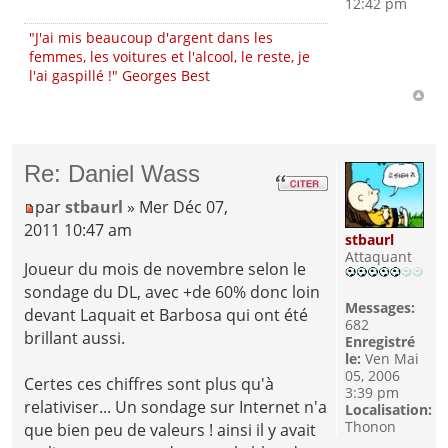
12:42 pm
"J'ai mis beaucoup d'argent dans les
femmes, les voitures et l'alcool, le reste, je
l'ai gaspillé !" Georges Best
Re: Daniel Wass
par
stbaurl
» Mer Déc 07,
2011 10:47 am
stbaurl
Attaquant
Joueur du mois de novembre selon le
sondage du DL, avec +de 60% donc loin
Messages:
devant Laquait et Barbosa qui ont été
682
brillant aussi.
Enregistré
le:
Ven Mai
05, 2006
Certes ces chiffres sont plus qu'à
3:39 pm
relativiser... Un sondage sur Internet n'a
Localisation:
Thonon
que bien peu de valeurs ! ainsi il y avait