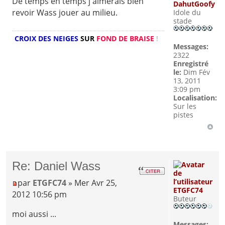
De temps en temps j'aimerais bien
DahutGoofy
revoir Wass jouer au milieu.
Idole du
stade
CROIX DES NEIGES
SUR
FOND DE BRAISE
!
Messages:
2322
Enregistré
le:
Dim Fév
13, 2011
3:09 pm
Localisation:
Sur les
pistes
Re: Daniel Wass
par
ETGFC74
» Mer Avr 25,
ETGFC74
2012 10:56 pm
Buteur
moi aussi ...
Messages: