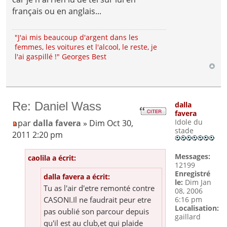
français ou en anglais...
"J'ai mis beaucoup d'argent dans les
femmes, les voitures et l'alcool, le reste, je
l'ai gaspillé !" Georges Best
Re: Daniel Wass
dalla
favera
Idole du
par
dalla favera
» Dim Oct 30,
stade
2011 2:20 pm
Messages:
caolila a écrit:
12199
Enregistré
dalla favera a écrit:
le:
Dim Jan
Tu as l'air d'etre remonté contre
08, 2006
CASONI.Il ne faudrait peur etre
6:16 pm
Localisation:
pas oublié son parcour depuis
gaillard
qu'il est au club,et qui plaide