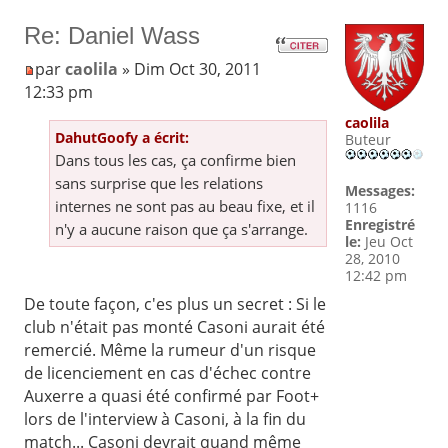
Re: Daniel Wass
par
caolila
» Dim Oct 30, 2011
12:33 pm
caolila
DahutGoofy a écrit:
Buteur
Dans tous les cas, ça confirme bien
sans surprise que les relations
Messages:
internes ne sont pas au beau fixe, et il
1116
Enregistré
n'y a aucune raison que ça s'arrange.
le:
Jeu Oct
28, 2010
12:42 pm
De toute façon, c'es plus un secret : Si le
club n'était pas monté Casoni aurait été
remercié. Même la rumeur d'un risque
de licenciement en cas d'échec contre
Auxerre a quasi été confirmé par Foot+
lors de l'interview à Casoni, à la fin du
match... Casoni devrait quand même