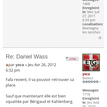
1468
Enregistré
le:
Mer Juil
27, 2011
6:59 pm
Localisation:
Montagny
les lanches
Re: Daniel Wass
par
yeca
» Jeu Avr 26, 2012
6:32 pm
yeca
Buteur
Fafa revient, il va pouvoir retrouver sa
place.
Messages:
1718
Sauf que maintenant elle est bien
Enregistré
squattée par Bérigaud et Kahlenberg.
le:
Jeu Aoû
05, 2010