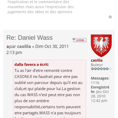
l'explication et le commentaire des
nouvelles mais aussi l'expression des
jugements des idées et des opinions
Re: Daniel Wass
par
caolila
» Dim Oct 30, 2011
2:13 pm
caolila
dalla favera a écrit:
Buteur
Tu as l'air d'etre remonté contre
CASONI.Il ne faudrait peur etre pas
Messages:
oublié son parcour depuis qu'il est au
1116
Enregistré
club,et qui plaide pour lui.La gestion
le:
Jeu Oct
du cas WASS n'est peut etre pas non
28, 2010
plus de son entière
12:42 pm
responsabilité,certains torts peuvent
etre partagés.WASS n'a pas touijours