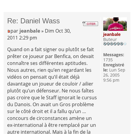
Re: Daniel Wass
par
jeanbale
» Dim Oct 30,
jeanbale
2011 2:29 pm
Buteur
Quand on a fait signer ou plutôt se fait
Messages:
prêter ce joueur par Benfica, on devait
1735
connaître ses différentes aptitudes.
Enregistré
Nous autres, rien qu’en regardant les
le:
Lun Sep
26, 2005
vidéos on pensait qu’il était déjà
9:56 pm
davantage un joueur de couloir / ailier
plutôt qu’un défenseur. Ne nous faîtes
pas croire que le Staff ignorait le cursus
du Danois. On avait un Gros problème
sur le côté droit et il a fallu qu’un …
concours de circonstances amène un
ex-international à être remplacé par un
autre international. Mais à la fin de la