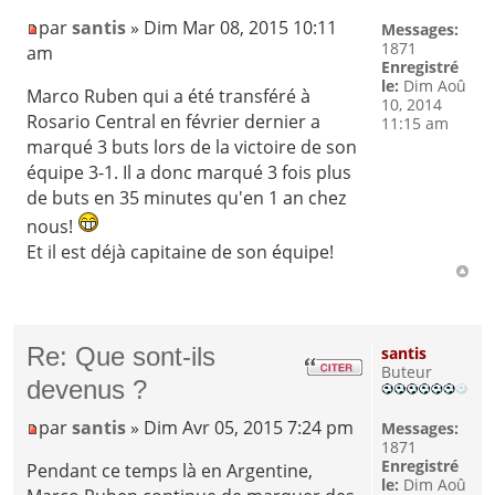
par
santis
» Dim Mar 08, 2015 10:11
Messages:
1871
am
Enregistré
le:
Dim Aoû
Marco Ruben qui a été transféré à
10, 2014
Rosario Central en février dernier a
11:15 am
marqué 3 buts lors de la victoire de son
équipe 3-1. Il a donc marqué 3 fois plus
de buts en 35 minutes qu'en 1 an chez
nous!
Et il est déjà capitaine de son équipe!
Re: Que sont-ils
santis
Buteur
devenus ?
par
santis
» Dim Avr 05, 2015 7:24 pm
Messages:
1871
Enregistré
Pendant ce temps là en Argentine,
le:
Dim Aoû