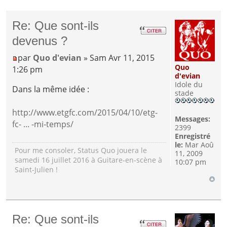
Re: Que sont-ils
devenus ?
par
Quo d'evian
» Sam Avr 11, 2015
Quo
1:26 pm
d'evian
Idole du
Dans la même idée :
stade
http://www.etgfc.com/2015/04/10/etg-
Messages:
fc- ... -mi-temps/
2399
Enregistré
le:
Mar Aoû
Pour me consoler, Status Quo jouera le
11, 2009
samedi 16 juillet 2016 à Guitare-en-scène à
10:07 pm
Saint-Julien !
Re: Que sont-ils