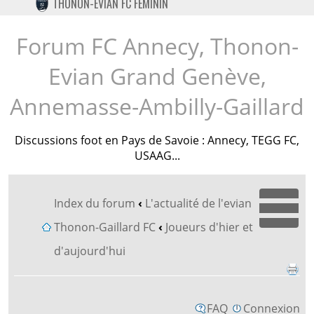
THONON-EVIAN FC FÉMININ
TWITTER
INSTAGRAM
Forum FC Annecy, Thonon-
Evian Grand Genève,
Annemasse-Ambilly-Gaillard
Discussions foot en Pays de Savoie : Annecy, TEGG FC,
USAAG...
Index du forum
‹
L'actualité de l'evian
Dépl
Thonon-Gaillard FC
‹
Joueurs d'hier et
d'aujourd'hui
FAQ
Connexion