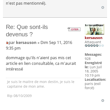
n'est pas mentionné).
Re: Que sont-ils
devenus ?
kersauson
Attaquant
par
kersauson
» Dim Sep 11, 2016
9:35 pm
Messages:
dommage qu'ils n'aient pas mis cet
928
Enregistré
article en lien consultable, ca m'aurait
le:
Lun Juil
intéressé
18, 2005
10:19 pm
Localisation:
Je suis le maitre de mon destin, je suis le
paris (exil
capitaine de mon ame.
forcé)
Rip 08/10/2009