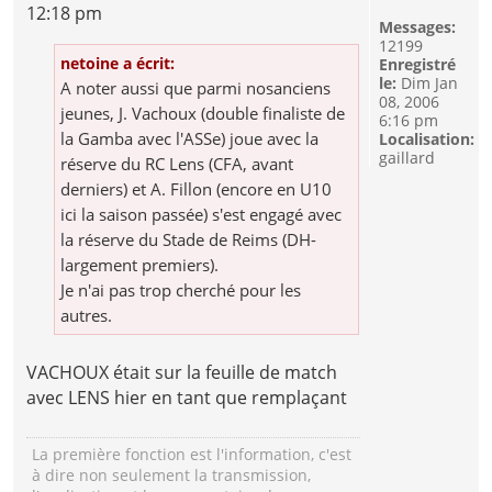
12:18 pm
Messages:
12199
netoine a écrit:
Enregistré
le:
Dim Jan
A noter aussi que parmi nosanciens
08, 2006
jeunes, J. Vachoux (double finaliste de
6:16 pm
la Gamba avec l'ASSe) joue avec la
Localisation:
gaillard
réserve du RC Lens (CFA, avant
derniers) et A. Fillon (encore en U10
ici la saison passée) s'est engagé avec
la réserve du Stade de Reims (DH-
largement premiers).
Je n'ai pas trop cherché pour les
autres.
VACHOUX était sur la feuille de match
avec LENS hier en tant que remplaçant
La première fonction est l'information, c'est
à dire non seulement la transmission,