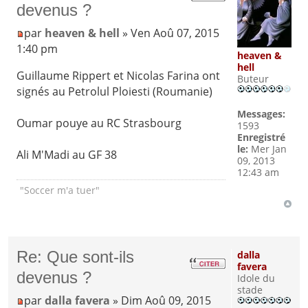
devenus ?
par
heaven & hell
» Ven Aoû 07, 2015
1:40 pm
heaven &
hell
Guillaume Rippert et Nicolas Farina ont
Buteur
signés au Petrolul Ploiesti (Roumanie)
Messages:
Oumar pouye au RC Strasbourg
1593
Enregistré
le:
Mer Jan
Ali M'Madi au GF 38
09, 2013
12:43 am
"Soccer m'a tuer"
Re: Que sont-ils
dalla
favera
devenus ?
Idole du
stade
par
dalla favera
» Dim Aoû 09, 2015