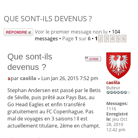
QUE SONT-ILS DEVENUS ?
Répondre
Voir le premier message non lu
• 104
messages •
Page
1
sur
6
•
1
2
3
4
5
6
Que sont-ils
devenus ?
par
caolila
» Lun Jan 26, 2015 7:52 pm
caolila
Buteur
Stephan Andersen est passé par le Betis
de Séville, puis prêté aux Pays Bas, au
Messages:
Go Head Eagles et enfin transféré
1116
gratuitement au FC Copenhague. Pas
Enregistré
mal de voyages en 3 saisons ! Il est
le:
Jeu Oct
28, 2010
actuellement titulaire, 2ème en champt.
12:42 pm