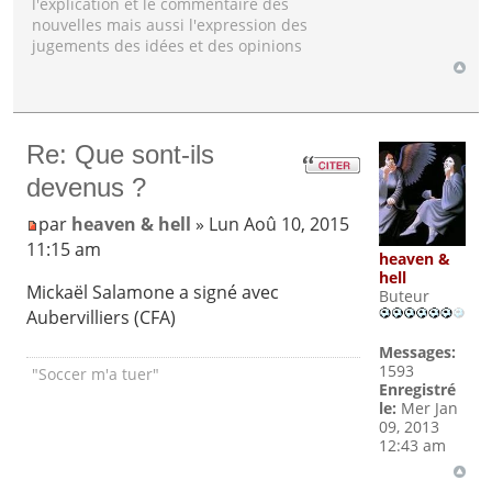
l'explication et le commentaire des
nouvelles mais aussi l'expression des
jugements des idées et des opinions
Re: Que sont-ils
devenus ?
par
heaven & hell
» Lun Aoû 10, 2015
11:15 am
heaven &
hell
Mickaël Salamone a signé avec
Buteur
Aubervilliers (CFA)
Messages:
1593
"Soccer m'a tuer"
Enregistré
le:
Mer Jan
09, 2013
12:43 am