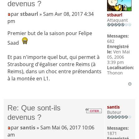
devenus ?
par
stbaurl
» Sam Avr 08, 2017 4:34
stbaurl
Attaquant
pm
Premier but de la saison pour Felipe
Messages:
682
Saad
Enregistré
le:
Ven Mai
Et pas n'importe quel but, qui permet à
05, 2006
3:39 pm
Strasbourg d'égaliser contre Reims (à
Localisation:
Reims), dans un choc entre prétendants
Thonon
à la montée en L1.
Re: Que sont-ils
santis
Buteur
devenus ?
par
santis
» Sam Mai 06, 2017 10:06
Messages:
1871
am
Enregistré