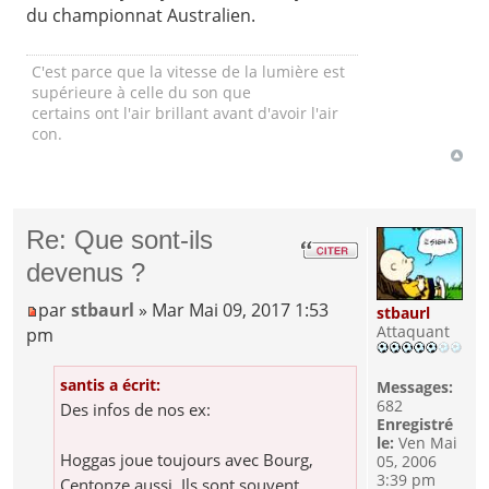
du championnat Australien.
C'est parce que la vitesse de la lumière est
supérieure à celle du son que
certains ont l'air brillant avant d'avoir l'air
con.
Re: Que sont-ils
devenus ?
par
stbaurl
» Mar Mai 09, 2017 1:53
stbaurl
Attaquant
pm
santis a écrit:
Messages:
682
Des infos de nos ex:
Enregistré
le:
Ven Mai
Hoggas joue toujours avec Bourg,
05, 2006
3:39 pm
Centonze aussi. Ils sont souvent