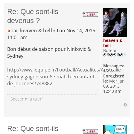
Re: Que sont-ils
devenus ?
par
heaven & hell
» Lun Nov 14, 2016
11:01 am
heaven &
hell
Bon début de saison pour Ninkovic &
Buteur
Sydney
Messages:
http://www.lequipe.fr/Football/Actualites/Australie-
1593
Enregistré
sydney-gagne-son-6e-match-en-autant-
le:
Mer Jan
de-journees/748882
09, 2013
12:43 am
"Soccer m'a tuer"
Re: Que sont-ils