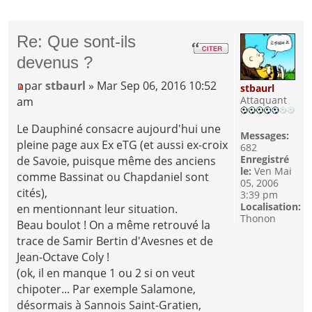
Re: Que sont-ils
devenus ?
par
stbaurl
» Mar Sep 06, 2016 10:52
stbaurl
Attaquant
am
Le Dauphiné consacre aujourd'hui une
Messages:
pleine page aux Ex eTG (et aussi ex-croix
682
Enregistré
de Savoie, puisque même des anciens
le:
Ven Mai
comme Bassinat ou Chapdaniel sont
05, 2006
cités),
3:39 pm
Localisation:
en mentionnant leur situation.
Thonon
Beau boulot ! On a même retrouvé la
trace de Samir Bertin d'Avesnes et de
Jean-Octave Coly !
(ok, il en manque 1 ou 2 si on veut
chipoter... Par exemple Salamone,
désormais à Sannois Saint-Gratien,