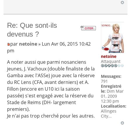
Re: Que sont-ils
devenus ?
par
netoine
» Lun Avr 06, 2015 10:42
pm
netoine
Attaquant
A noter aussi que parmi nosanciens
jeunes, J. Vachoux (double finaliste de la
Gamba avec l'ASSe) joue avec la réserve
Messages:
791
du RC Lens (CFA, avant derniers) et A.
Enregistré
Fillon (encore en U10 ici la saison
le:
Dim Mar
passée) s'est engagé avec la réserve du
01, 2009
12:30 pm
Stade de Reims (DH- largement
Localisation:
premiers).
Allinges
Je n'ai pas trop cherché pour les autres.
City...