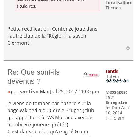
Localisation:
titulaires.
Thonon
Petite rectification, Centonze joue dans
l'autre club de la "Région", à savoir
Clermont !
Re: Que sont-ils
santis
Buteur
devenus ?
par
santis
» Mar Juil 25, 2017 11:00 pm
Messages:
1871
Enregistré
Je viens de tomber par hasard sur la
le:
Dim Aoû
page wikipedia du Cercle Bruges (club
10, 2014
qui appartient à l'AS Monaco avec de
11:15 am
nombreux joueurs prêtés).
C'est dans ce club qu'a signé Gianni