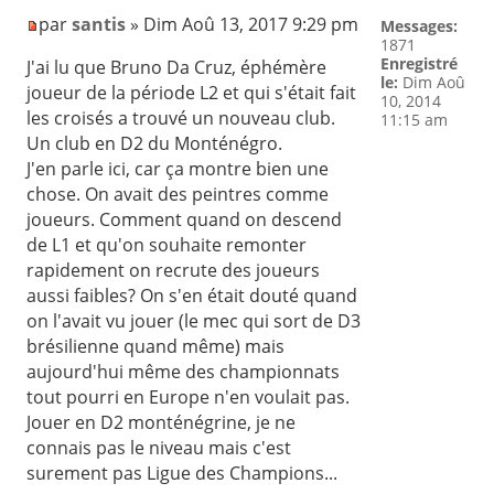
par
santis
» Dim Aoû 13, 2017 9:29 pm
Messages:
1871
Enregistré
J'ai lu que Bruno Da Cruz, éphémère
le:
Dim Aoû
joueur de la période L2 et qui s'était fait
10, 2014
les croisés a trouvé un nouveau club.
11:15 am
Un club en D2 du Monténégro.
J'en parle ici, car ça montre bien une
chose. On avait des peintres comme
joueurs. Comment quand on descend
de L1 et qu'on souhaite remonter
rapidement on recrute des joueurs
aussi faibles? On s'en était douté quand
on l'avait vu jouer (le mec qui sort de D3
brésilienne quand même) mais
aujourd'hui même des championnats
tout pourri en Europe n'en voulait pas.
Jouer en D2 monténégrine, je ne
connais pas le niveau mais c'est
surement pas Ligue des Champions...