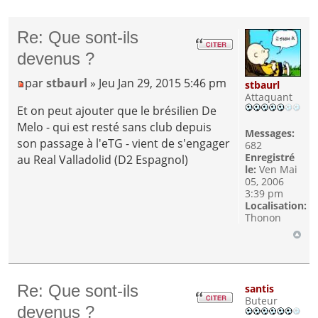
Re: Que sont-ils
devenus ?
par
stbaurl
» Jeu Jan 29, 2015 5:46 pm
stbaurl
Attaquant
Et on peut ajouter que le brésilien De
Melo - qui est resté sans club depuis
Messages:
son passage à l'eTG - vient de s'engager
682
Enregistré
au Real Valladolid (D2 Espagnol)
le:
Ven Mai
05, 2006
3:39 pm
Localisation:
Thonon
Re: Que sont-ils
santis
Buteur
devenus ?