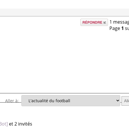
Répondre
1 messag
Page
1
s
Aller à:
Bot]
et 2 invités