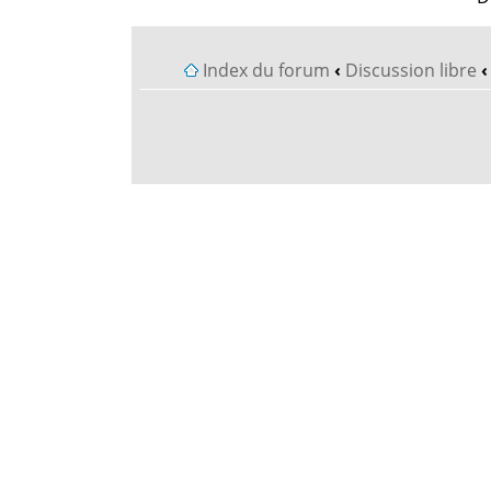
Index du forum
‹
Discussion libre
‹