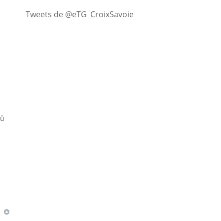
Tweets de @eTG_CroixSavoie
oû