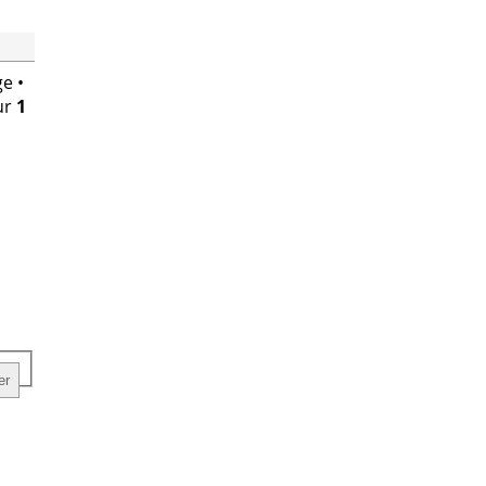
e •
ur
1