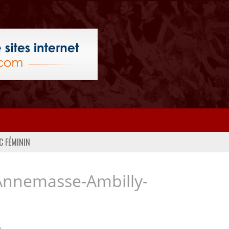
C FÉMININ
Annemasse-Ambilly-
..