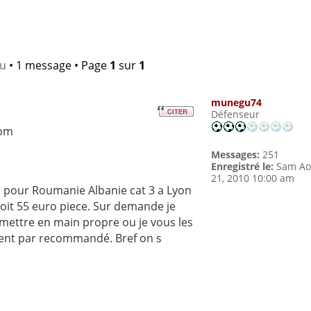
lu
• 1 message • Page
1
sur
1
munegu74
Défenseur
 pm
Messages:
251
Enregistré le:
Sam A
21, 2010 10:00 am
es pour Roumanie Albanie cat 3 a Lyon
 soit 55 euro piece. Sur demande je
emettre en main propre ou je vous les
ent par recommandé. Bref on s