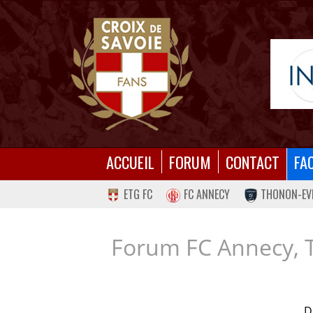
ACCUEIL
FORUM
CONTACT
FA
ETG FC
FC ANNECY
THONON-EV
Forum FC Annecy, 
D