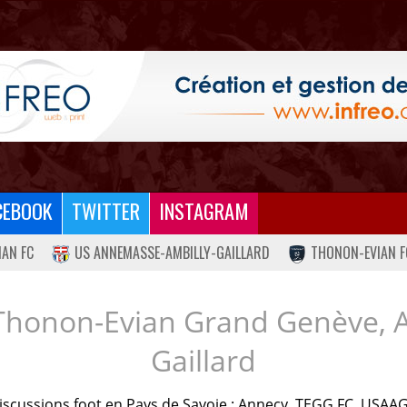
CEBOOK
TWITTER
INSTAGRAM
IAN FC
US ANNEMASSE-AMBILLY-GAILLARD
THONON-EVIAN F
Thonon-Evian Grand Genève, 
Gaillard
iscussions foot en Pays de Savoie : Annecy, TEGG FC, USAAG.