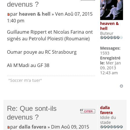
devenus ?
par
heaven & hell
» Ven Aoû 07, 2015
1:40 pm
heaven &
hell
Guillaume Rippert et Nicolas Farina ont
Buteur
signés au Petrolul Ploiesti (Roumanie)
Messages:
Oumar pouye au RC Strasbourg
1593
Enregistré
le:
Mer Jan
Ali M'Madi au GF 38
09, 2013
12:43 am
"Soccer m'a tuer"
Re: Que sont-ils
dalla
favera
devenus ?
Idole du
stade
par
dalla favera
» Dim Aoû 09, 2015