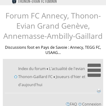
THONON-EVIAN FC FÉMININ
TWITTER
INSTAGRAM
Forum FC Annecy, Thonon-
Evian Grand Genève,
Annemasse-Ambilly-Gaillard
Discussions foot en Pays de Savoie : Annecy, TEGG FC,
USAAG...
Index du forum
‹
L'actualité de l'evian
Dépl
Thonon-Gaillard FC
‹
Joueurs d'hier et
d'aujourd'hui
FAQ
Connexion