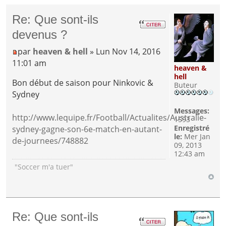
Re: Que sont-ils
devenus ?
par
heaven & hell
» Lun Nov 14, 2016
11:01 am
heaven &
hell
Bon début de saison pour Ninkovic &
Buteur
Sydney
Messages:
http://www.lequipe.fr/Football/Actualites/Australie-
1593
Enregistré
sydney-gagne-son-6e-match-en-autant-
le:
Mer Jan
de-journees/748882
09, 2013
12:43 am
"Soccer m'a tuer"
Re: Que sont-ils