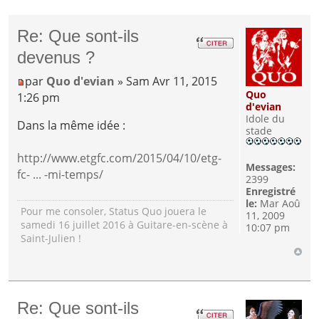
Re: Que sont-ils
devenus ?
par
Quo d'evian
» Sam Avr 11, 2015
Quo
1:26 pm
d'evian
Idole du
Dans la même idée :
stade
http://www.etgfc.com/2015/04/10/etg-
Messages:
fc- ... -mi-temps/
2399
Enregistré
le:
Mar Aoû
Pour me consoler, Status Quo jouera le
11, 2009
samedi 16 juillet 2016 à Guitare-en-scène à
10:07 pm
Saint-Julien !
Re: Que sont-ils