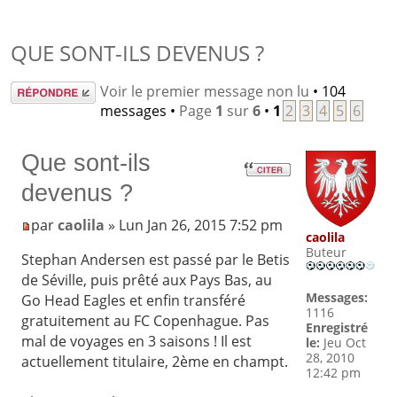
QUE SONT-ILS DEVENUS ?
Répondre
Voir le premier message non lu
• 104
messages •
Page
1
sur
6
•
1
2
3
4
5
6
Que sont-ils
devenus ?
par
caolila
» Lun Jan 26, 2015 7:52 pm
caolila
Buteur
Stephan Andersen est passé par le Betis
de Séville, puis prêté aux Pays Bas, au
Messages:
Go Head Eagles et enfin transféré
1116
gratuitement au FC Copenhague. Pas
Enregistré
mal de voyages en 3 saisons ! Il est
le:
Jeu Oct
28, 2010
actuellement titulaire, 2ème en champt.
12:42 pm