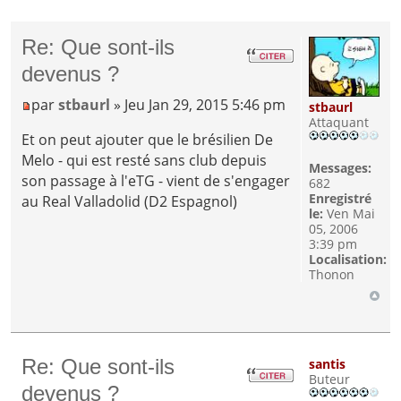
Re: Que sont-ils
devenus ?
par
stbaurl
» Jeu Jan 29, 2015 5:46 pm
stbaurl
Attaquant
Et on peut ajouter que le brésilien De
Melo - qui est resté sans club depuis
Messages:
son passage à l'eTG - vient de s'engager
682
Enregistré
au Real Valladolid (D2 Espagnol)
le:
Ven Mai
05, 2006
3:39 pm
Localisation:
Thonon
Re: Que sont-ils
santis
Buteur
devenus ?