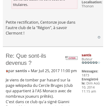
Localisation:
titulaires.
Thonon
Petite rectification, Centonze joue dans
l'autre club de la "Région", à savoir
Clermont !
Re: Que sont-ils
santis
Buteur
devenus ?
par
santis
» Mar Juil 25, 2017 11:00 pm
Messages:
1873
Enregistré
Je viens de tomber par hasard sur la
le:
Dim Aoû
page wikipedia du Cercle Bruges (club
10, 2014
qui appartient à l'AS Monaco avec de
11:15 am
nombreux joueurs prêtés).
C'est dans ce club qu'a signé Gianni