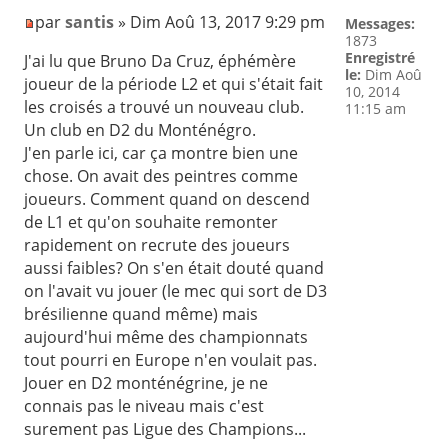
par
santis
» Dim Aoû 13, 2017 9:29 pm
Messages:
1873
Enregistré
J'ai lu que Bruno Da Cruz, éphémère
le:
Dim Aoû
joueur de la période L2 et qui s'était fait
10, 2014
les croisés a trouvé un nouveau club.
11:15 am
Un club en D2 du Monténégro.
J'en parle ici, car ça montre bien une
chose. On avait des peintres comme
joueurs. Comment quand on descend
de L1 et qu'on souhaite remonter
rapidement on recrute des joueurs
aussi faibles? On s'en était douté quand
on l'avait vu jouer (le mec qui sort de D3
brésilienne quand même) mais
aujourd'hui même des championnats
tout pourri en Europe n'en voulait pas.
Jouer en D2 monténégrine, je ne
connais pas le niveau mais c'est
surement pas Ligue des Champions...