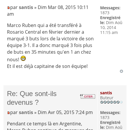
par
santis
» Dim Mar 08, 2015 10:11
Messages:
1873
am
Enregistré
le:
Dim Aoû
Marco Ruben qui a été transféré à
10, 2014
Rosario Central en février dernier a
11:15 am
marqué 3 buts lors de la victoire de son
équipe 3-1. Il a donc marqué 3 fois plus
de buts en 35 minutes qu'en 1 an chez
nous!
Et il est déjà capitaine de son équipe!
Re: Que sont-ils
santis
Buteur
devenus ?
par
santis
» Dim Avr 05, 2015 7:24 pm
Messages:
1873
Enregistré
Pendant ce temps là en Argentine,
le:
Dim Aoû