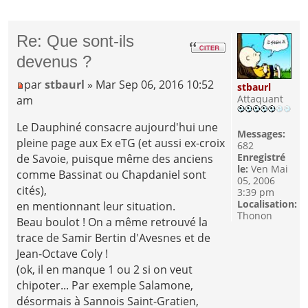
Re: Que sont-ils
devenus ?
par
stbaurl
» Mar Sep 06, 2016 10:52
stbaurl
Attaquant
am
Le Dauphiné consacre aujourd'hui une
Messages:
pleine page aux Ex eTG (et aussi ex-croix
682
Enregistré
de Savoie, puisque même des anciens
le:
Ven Mai
comme Bassinat ou Chapdaniel sont
05, 2006
cités),
3:39 pm
Localisation:
en mentionnant leur situation.
Thonon
Beau boulot ! On a même retrouvé la
trace de Samir Bertin d'Avesnes et de
Jean-Octave Coly !
(ok, il en manque 1 ou 2 si on veut
chipoter... Par exemple Salamone,
désormais à Sannois Saint-Gratien,