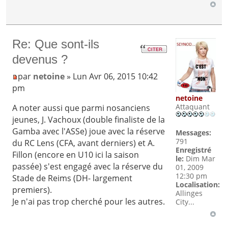
Re: Que sont-ils
devenus ?
par
netoine
» Lun Avr 06, 2015 10:42
pm
netoine
Attaquant
A noter aussi que parmi nosanciens
jeunes, J. Vachoux (double finaliste de la
Gamba avec l'ASSe) joue avec la réserve
Messages:
791
du RC Lens (CFA, avant derniers) et A.
Enregistré
Fillon (encore en U10 ici la saison
le:
Dim Mar
passée) s'est engagé avec la réserve du
01, 2009
12:30 pm
Stade de Reims (DH- largement
Localisation:
premiers).
Allinges
Je n'ai pas trop cherché pour les autres.
City...