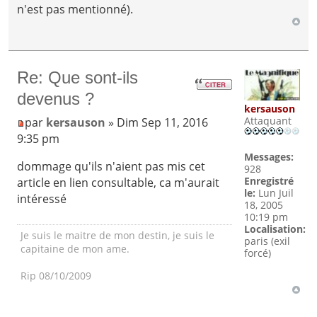
n'est pas mentionné).
Re: Que sont-ils
devenus ?
kersauson
Attaquant
par
kersauson
» Dim Sep 11, 2016
9:35 pm
Messages:
dommage qu'ils n'aient pas mis cet
928
Enregistré
article en lien consultable, ca m'aurait
le:
Lun Juil
intéressé
18, 2005
10:19 pm
Localisation:
Je suis le maitre de mon destin, je suis le
paris (exil
capitaine de mon ame.
forcé)
Rip 08/10/2009