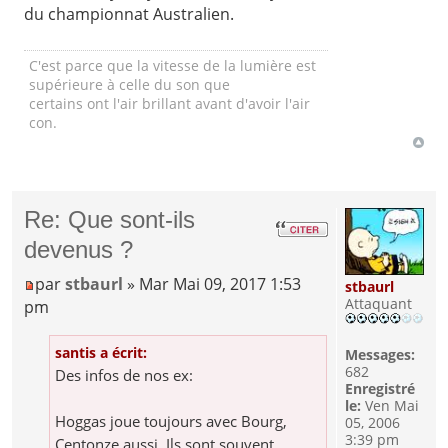
du championnat Australien.
C'est parce que la vitesse de la lumière est
supérieure à celle du son que
certains ont l'air brillant avant d'avoir l'air
con.
Re: Que sont-ils
devenus ?
par
stbaurl
» Mar Mai 09, 2017 1:53
stbaurl
Attaquant
pm
santis a écrit:
Messages:
682
Des infos de nos ex:
Enregistré
le:
Ven Mai
Hoggas joue toujours avec Bourg,
05, 2006
3:39 pm
Centonze aussi. Ils sont souvent