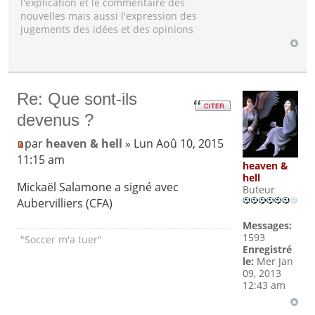
l'explication et le commentaire des
nouvelles mais aussi l'expression des
jugements des idées et des opinions
Re: Que sont-ils
devenus ?
par
heaven & hell
» Lun Aoû 10, 2015
11:15 am
heaven &
hell
Mickaël Salamone a signé avec
Buteur
Aubervilliers (CFA)
Messages:
1593
"Soccer m'a tuer"
Enregistré
le:
Mer Jan
09, 2013
12:43 am