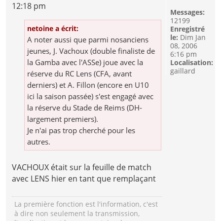
12:18 pm
Messages:
12199
netoine a écrit:
Enregistré
le:
Dim Jan
A noter aussi que parmi nosanciens
08, 2006
jeunes, J. Vachoux (double finaliste de
6:16 pm
la Gamba avec l'ASSe) joue avec la
Localisation:
gaillard
réserve du RC Lens (CFA, avant
derniers) et A. Fillon (encore en U10
ici la saison passée) s'est engagé avec
la réserve du Stade de Reims (DH-
largement premiers).
Je n'ai pas trop cherché pour les
autres.
VACHOUX était sur la feuille de match
avec LENS hier en tant que remplaçant
La première fonction est l'information, c'est
à dire non seulement la transmission,