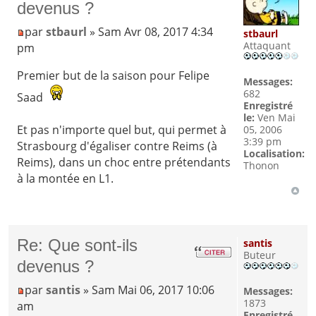
devenus ?
par
stbaurl
» Sam Avr 08, 2017 4:34
stbaurl
Attaquant
pm
Premier but de la saison pour Felipe
Messages:
682
Saad
Enregistré
le:
Ven Mai
Et pas n'importe quel but, qui permet à
05, 2006
3:39 pm
Strasbourg d'égaliser contre Reims (à
Localisation:
Reims), dans un choc entre prétendants
Thonon
à la montée en L1.
Re: Que sont-ils
santis
Buteur
devenus ?
par
santis
» Sam Mai 06, 2017 10:06
Messages:
1873
am
Enregistré