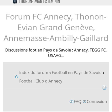
THONON-EVIAN FC FÉMININ
TWITTER
INSTAGRAM
Forum FC Annecy, Thonon-
Evian Grand Genève,
Annemasse-Ambilly-Gaillard
Discussions foot en Pays de Savoie : Annecy, TEGG FC,
USAAG...
Index du forum
‹
Football en Pays de Savoie
‹
Football Club d'Annecy
FAQ
Connexion