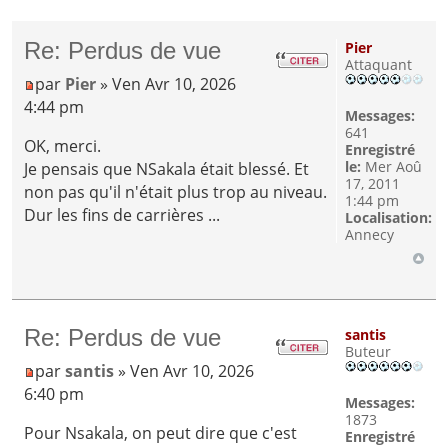
Re: Perdus de vue
Pier
Attaquant
par
Pier
» Ven Avr 10, 2026
4:44 pm
Messages:
641
OK, merci.
Enregistré
le:
Mer Aoû
Je pensais que NSakala était blessé. Et
17, 2011
non pas qu'il n'était plus trop au niveau.
1:44 pm
Dur les fins de carrières ...
Localisation:
Annecy
Re: Perdus de vue
santis
Buteur
par
santis
» Ven Avr 10, 2026
6:40 pm
Messages:
1873
Pour Nsakala, on peut dire que c'est
Enregistré