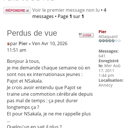
Répondre
Voir le premier message non lu
• 4
messages • Page
1
sur
1
Perdus de vue
Pier
Attaquant
par
Pier
» Ven Avr 10, 2026
11:51 am
Messages:
641
Enregistré
Bonjour à tous,
le:
Mer Aoû
je me demande chaque semaine où en
17, 2011
sont nos ex internationaux jeunes :
1:44 pm
Localisation:
Pajot et NSakala.
Annecy
Je crois avoir entendu que Pajot se
traine une commotion cérébrale depuis
pas mal de temps : ça peut durer
longtemps ça ?
Et pour NSakala, je ne me rappelle plus
...
Quelqu'un en sait il plus ?