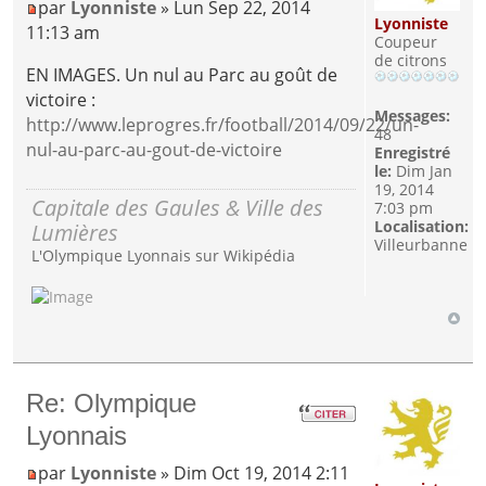
par
Lyonniste
» Lun Sep 22, 2014
Lyonniste
11:13 am
Coupeur
de citrons
EN IMAGES. Un nul au Parc au goût de
victoire :
Messages:
http://www.leprogres.fr/football/2014/09/22/un-
48
nul-au-parc-au-gout-de-victoire
Enregistré
le:
Dim Jan
19, 2014
Capitale des Gaules & Ville des
7:03 pm
Localisation:
Lumières
Villeurbanne
L'Olympique Lyonnais sur Wikipédia
Re: Olympique
Lyonnais
par
Lyonniste
» Dim Oct 19, 2014 2:11