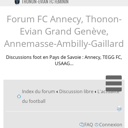
THONON-EVIAN FC FÉMININ
TWITTER
INSTAGRAM
Forum FC Annecy, Thonon-
Evian Grand Genève,
Annemasse-Ambilly-Gaillard
Discussions foot en Pays de Savoie : Annecy, TEGG FC,
USAAG...
Dépl
Index du forum
‹
Discussion libre
‹
L'actualité
du football
FAQ
Connexion