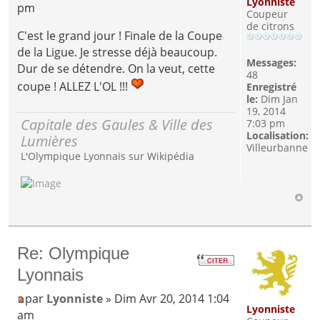
Lyonniste
pm
Coupeur
de citrons
C'est le grand jour ! Finale de la Coupe
de la Ligue. Je stresse déjà beaucoup.
Messages:
Dur de se détendre. On la veut, cette
48
coupe ! ALLEZ L'OL !!!
Enregistré
le:
Dim Jan
19, 2014
Capitale des Gaules & Ville des
7:03 pm
Localisation:
Lumières
Villeurbanne
L'Olympique Lyonnais sur Wikipédia
Re: Olympique
Lyonnais
par
Lyonniste
» Dim Avr 20, 2014 1:04
Lyonniste
am