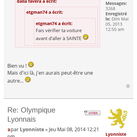
dalla favera a écrit:
Messages:
3268
etgman74 a écrit:
Enregistré
le:
Dim Mai
etgman74 a écrit:
05, 2013
12:50 am
Fais vérifier ta voiture
avant d'aller à SAINTE
Bien vu !
Mais d'ici là, j'en aurais peut-être une
autre...
Re: Olympique
Lyonnais
par
Lyonniste
» Jeu Mai 08, 2014 12:21
Lyonniste
pm