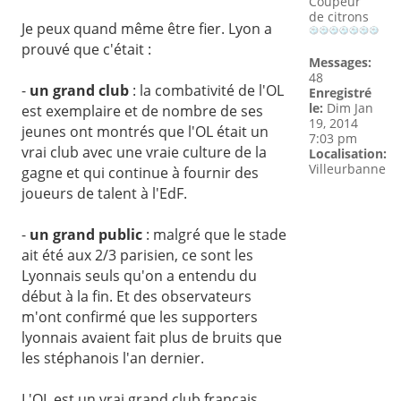
Coupeur
de citrons
Je peux quand même être fier. Lyon a
prouvé que c'était :
Messages:
48
-
un grand club
: la combativité de l'OL
Enregistré
le:
Dim Jan
est exemplaire et de nombre de ses
19, 2014
jeunes ont montrés que l'OL était un
7:03 pm
vrai club avec une vraie culture de la
Localisation:
Villeurbanne
gagne et qui continue à fournir des
joueurs de talent à l'EdF.
-
un grand public
: malgré que le stade
ait été aux 2/3 parisien, ce sont les
Lyonnais seuls qu'on a entendu du
début à la fin. Et des observateurs
m'ont confirmé que les supporters
lyonnais avaient fait plus de bruits que
les stéphanois l'an dernier.
L'OL est un vrai grand club français.