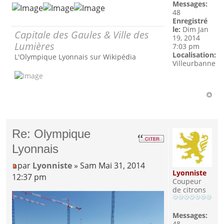
Messages:
48
Enregistré
le:
Dim Jan
Capitale des Gaules & Ville des
19, 2014
Lumières
7:03 pm
Localisation:
L'Olympique Lyonnais sur Wikipédia
Villeurbanne
Re: Olympique
Lyonnais
par
Lyonniste
» Sam Mai 31, 2014
Lyonniste
12:37 pm
Coupeur
de citrons
Messages:
48