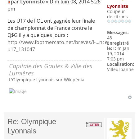
par
Lyonniste
» Dim Juin 08, 2014 5:26
Lyonniste
pm
Coupeur
de citrons
Les U17 de l'OL ont gagnée leur finale
de championnat de France contre le
Messages:
Q$G il y a quelques jours :
48
http://www.footmercato.net/breves/l-...nce-
Enregistré
le:
Dim Jan
u17_131047
19, 2014
7:03 pm
Localisation:
Capitale des Gaules & Ville des
Villeurbanne
Lumières
L'Olympique Lyonnais sur Wikipédia
Re: Olympique
Lyonnais