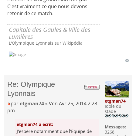
C'est vraiment ce que nous devons
retenir de ce match.
Capitale des Gaules & Ville des
Lumières
L'Olympique Lyonnais sur Wikipédia
Re: Olympique
Lyonnais
etgman74
par
etgman74
» Ven Avr 25, 2014 2:28
Idole du
pm
stade
etgman74 a écrit:
Messages:
J'espère notamment que l'Equipe de
3268